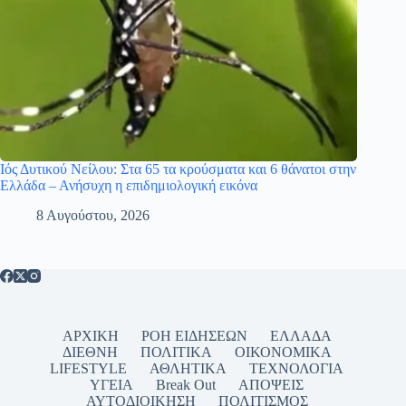
Ιός Δυτικού Νείλου: Στα 65 τα κρούσματα και 6 θάνατοι στην
Ελλάδα – Ανήσυχη η επιδημιολογική εικόνα
8 Αυγούστου, 2026
ΑΡΧΙΚΗ
ΡΟΗ ΕΙΔΗΣΕΩΝ
ΕΛΛΑΔΑ
ΔΙΕΘΝΗ
ΠΟΛΙΤΙΚΑ
ΟΙΚΟΝΟΜΙΚΑ
LIFESTYLE
ΑΘΛΗΤΙΚΑ
ΤΕΧΝΟΛΟΓΙΑ
ΥΓΕΙΑ
Break Out
ΑΠΟΨΕΙΣ
ΑΥΤΟΔΙΟΙΚΗΣΗ
ΠΟΛΙΤΙΣΜΟΣ