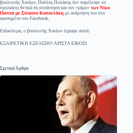
pp
m
στ
βουλευτής Χανίων, Παύλος Πολάκης δεν παρέλειψε να
σχολιάσει θετικά τη συνάντηση και τον «γάμο»
των Νίκο
εί
Παππά με Στέφανο Κασσελάκη
με ανάρτηση του στο
αγαπημένο του Facebook.
τε
Ειδικότερα, ο βουλευτής Χανίων έγραψε απλά:
ΕΞΑΙΡΕΤΙΚΗ ΕΞΕΛΙΞΗ!! ΑΡΙΣΤΑ ΕΙΚΟΣΙ
Σχετικά Άρθρα