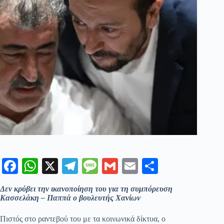
Fa
W
X
Te
M
G
E
Μ
ce
ha
le
es
m
m
οι
Δεν κρύβει την ικανοποίηση του για τη συμπόρευση
bo
ts
gr
sa
ail
ail
ρ
Κασσελάκη – Παππά ο βουλευτής Χανίων
ok
A
a
ge
α
Πιστός στο ραντεβού του με τα κοινωνικά δίκτυα, ο