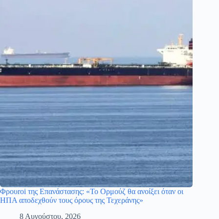
Φρουroi της Επανάστασης: «Το Ορμούζ θα ανοίξει όταν οι
ΗΠΑ αποδεχθούν τους όρους της Τεχεράνης»
8 Αυγούστου, 2026