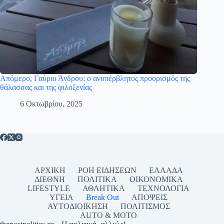
Απόμερο, Γαύριο Άνδρου: ο ανυπέρβλητος προορισμός της
θάλασσας και της φιλοξενίας
6 Οκτωβρίου, 2025
ΑΡΧΙΚΗ
ΡΟΗ ΕΙΔΗΣΕΩΝ
ΕΛΛΑΔΑ
ΔΙΕΘΝΗ
ΠΟΛΙΤΙΚΑ
ΟΙΚΟΝΟΜΙΚΑ
LIFESTYLE
ΑΘΛΗΤΙΚΑ
ΤΕΧΝΟΛΟΓΙΑ
ΥΓΕΙΑ
Break Out
ΑΠΟΨΕΙΣ
ΑΥΤΟΔΙΟΙΚΗΣΗ
ΠΟΛΙΤΙΣΜΟΣ
AUTO & MOTO