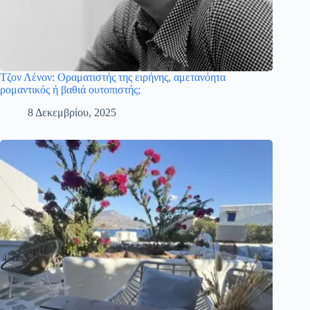
Τζον Λένον: Οραματιστής της ειρήνης, αμετανόητα
ρομαντικός ή βαθιά ουτοπιστής;
8 Δεκεμβρίου, 2025