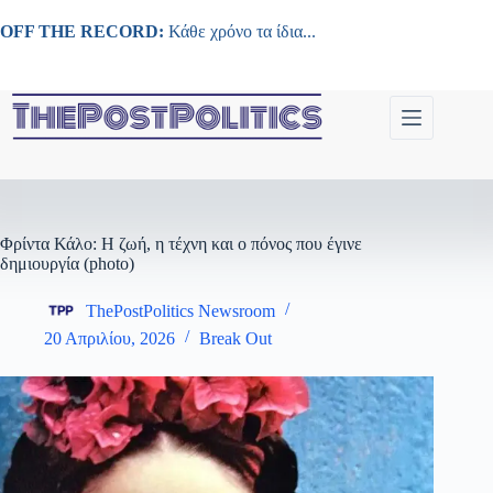
Μετάβαση
στο
OFF THE RECORD:
Κάθε χρόνο τα ίδια...
περιεχόμενο
Φρίντα Κάλο: Η ζωή, η τέχνη και ο πόνος που έγινε
δημιουργία (photo)
ThePostPolitics Newsroom
20 Απριλίου, 2026
Break Out