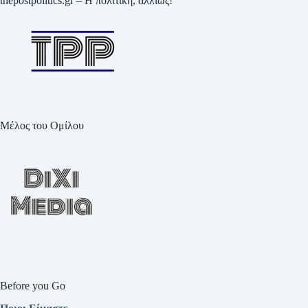
thepostpolitics.gr – Η πολιτική, αλλιώς!
Μέλος του Ομίλου
Before you Go