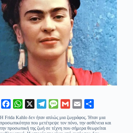
Fa
W
X
Te
M
G
E
Μ
ce
ha
le
es
m
m
οι
Η
Frida Kahlo
δεν ήταν απλώς μια ζωγράφος. Ήταν μια
bo
ts
gr
sa
ail
ail
ρ
προσωπικότητα που μετέτρεψε τον πόνο, την ασθένεια και
την προσωπική της ζωή σε τέχνη που σήμερα θεωρείται
ok
A
a
ge
α