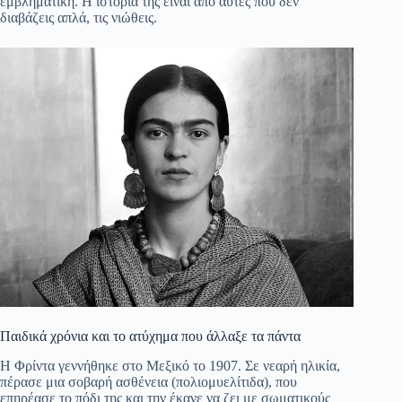
εμβληματική. Η ιστορία της είναι από αυτές που δεν
διαβάζεις απλά, τις νιώθεις.
pp
m
στ
εί
τε
Παιδικά χρόνια και το ατύχημα που άλλαξε τα πάντα
Η Φρίντα γεννήθηκε στο Μεξικό το 1907. Σε νεαρή ηλικία,
πέρασε μια σοβαρή ασθένεια (πολιομυελίτιδα), που
επηρέασε το πόδι της και την έκανε να ζει με σωματικούς