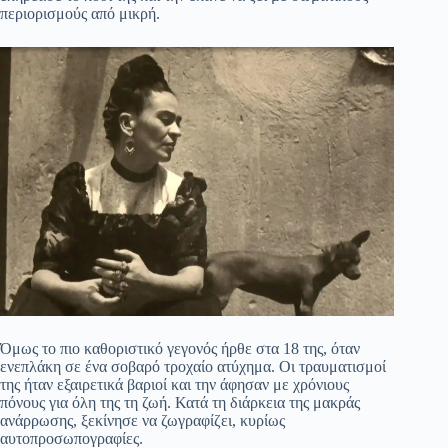
περιορισμούς από μικρή.
Όμως το πιο καθοριστικό γεγονός ήρθε στα 18 της, όταν
ενεπλάκη σε ένα σοβαρό τροχαίο ατύχημα. Οι τραυματισμοί
της ήταν εξαιρετικά βαριοί και την άφησαν με χρόνιους
πόνους για όλη της τη ζωή. Κατά τη διάρκεια της μακράς
ανάρρωσης, ξεκίνησε να ζωγραφίζει, κυρίως
αυτοπροσωπογραφίες.