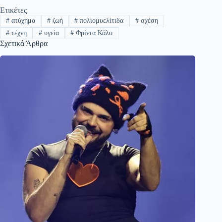
Ετικέτες
#
ατύχημα
#
ζωή
#
πολιομυελίτιδα
#
σχέση
#
τέχνη
#
υγεία
#
Φρίντα Κάλο
Σχετικά Άρθρα