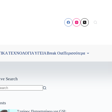
ΤΙΚΑ
ΤΕΧΝΟΛΟΓΙΑ
ΥΓΕΙΑ
Break Out
Περισσότερα
ive Search
o
sults
osts
Σταύρος Παπασταύρου για GSI: