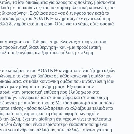
ών, τα ίσα δικαιώματα για όλους τους πολίτες, βρίσκονται
υλικά με τα οποία χτίζεται μια συμπεριληπτική κοινωνία, μια
ς δικαιοσύνης». Σχολίασε πως «σε ό,τι αφορά τον κατά τα
ς διεκδικήσεις του ΛΟΑΤΚΙ+ κινήματος, δεν είναι ακόμη η
αλλά δεν ήρθε ακόμη η ώρα. Ούτε για το γάμο, ούτε φυσικά
 συνέχισε ο κ. Τσίπρας, σημειώνοντας ότι «η νίκη του
ια προοδευτική διακυβέρνηση» και «μια προοδευτική
όλα τα ζευγάρια, ανεξαρτήτως φύλου, με πλήρη
ν διεκδικήσεων του ΛΟΑΤΚΙ+ κινήματος είναι ζήτημα αξιών
πλώνουμε το χέρι για βοήθεια σε κάθε κοινωνική ομάδα που
ικαιώματα, σε κάθε κοινωνική ομάδα που κινδυνεύει η ίδια
χαράχτηκαν μόνιμα στη μνήμη μας». Εξέφρασε τον
 πρωί: «την ρατσιστική επίθεση που έλαβε χώρα στο
ριστική». «Αναρωτιέμαι σε ποια χώρα και σε ποια εποχή
ριφέρονται με αυτόν το τρόπο; Με τόσο φασισμό και με τόσο
ιέται επίσης «πόσα πολλά πρέπει να αλλάξουμε τελικά από
ίο, από τους νόμους και τη συμπεριφορά των αρχών
 την άλλη, έχει την αίσθηση ότι «έχουν γίνει τα τελευταία
οι νέοι άνθρωποι είναι περισσότερο ευαισθητοποιημένοι
ν οι νέοι άνθρωποι αλλάζουν, τότε αλλάζει σιγά-σιγά και η