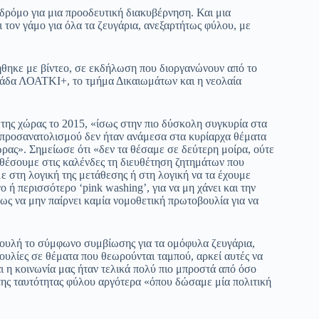
 δρόμο για μια προοδευτική διακυβέρνηση. Και μια
ον γάμο για όλα τα ζευγάρια, ανεξαρτήτως φύλου, με
ήθηκε με βίντεο, σε εκδήλωση που διοργανώνουν από το
μάδα ΛΟΑΤΚΙ+, το τμήμα Δικαιωμάτων και η νεολαία
της χώρας το 2015, «ίσως στην πιο δύσκολη συγκυρία στα
ύ προσανατολισμού δεν ήταν ανάμεσα στα κυρίαρχα θέματα
ρας». Σημείωσε ότι «δεν τα θέσαμε σε δεύτερη μοίρα, ούτε
αθέσουμε στις καλένδες τη διευθέτηση ζητημάτων που
ε στη λογική της μετάθεσης ή στη λογική να τα έχουμε
 ή περισσότερο ‘pink washing’, για να μη χάνει και την
ως να μην παίρνει καμία νομοθετική πρωτοβουλία για να
υλή το σύμφωνο συμβίωσης για τα ομόφυλα ζευγάρια,
ουλίες σε θέματα που θεωρούνται ταμπού, αρκεί αυτές να
αι η κοινωνία μας ήταν τελικά πολύ πιο μπροστά από όσο
της ταυτότητας φύλου αργότερα «όπου δώσαμε μία πολιτική