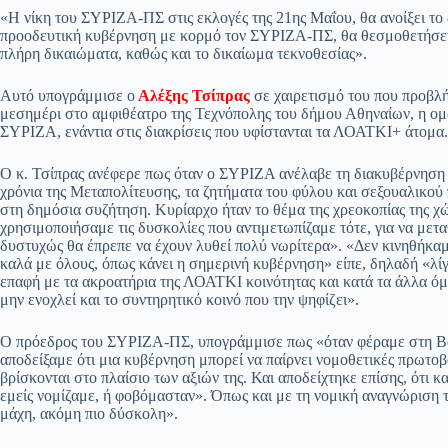
ce
ha
le
es
m
m
οι
«Η νίκη του ΣΥΡΙΖΑ-ΠΣ στις εκλογές της 21ης Μαΐου, θα ανοίξει το
bo
ts
gr
sa
ail
ail
ρ
προοδευτική κυβέρνηση με κορμό τον ΣΥΡΙΖΑ-ΠΣ, θα θεσμοθετήσει τ
πλήρη δικαιώματα, καθώς και το δικαίωμα τεκνοθεσίας».
ok
A
a
ge
α
pp
m
στ
Αυτό υπογράμμισε ο
Αλέξης Τσίπρας
σε χαιρετισμό του που προβλ
μεσημέρι στο αμφιθέατρο της Τεχνόπολης του δήμου Αθηναίων, η ο
εί
ΣΥΡΙΖΑ, ενάντια στις διακρίσεις που υφίστανται τα ΛΟΑΤΚΙ+ άτομα.
τε
Ο κ. Τσίπρας ανέφερε πως όταν ο ΣΥΡΙΖΑ ανέλαβε τη διακυβέρνηση 
χρόνια της Μεταπολίτευσης, τα ζητήματα του φύλου και σεξουαλικο
στη δημόσια συζήτηση. Κυρίαρχο ήταν το θέμα της χρεοκοπίας της χώ
χρησιμοποιήσαμε τις δυσκολίες που αντιμετωπίζαμε τότε, για να μετ
δυστυχώς θα έπρεπε να έχουν λυθεί πολύ νωρίτερα». «Δεν κινηθήκαμ
καλά με όλους, όπως κάνει η σημερινή κυβέρνηση» είπε, δηλαδή «λίγο
επαφή με τα ακροατήρια της ΛΟΑΤΚΙ κοινότητας και κατά τα άλλα όμ
μην ενοχλεί και το συντηρητικό κοινό που την ψηφίζει».
Ο πρόεδρος του ΣΥΡΙΖΑ-ΠΣ, υπογράμμισε πως «όταν φέραμε στη Βο
αποδείξαμε ότι μια κυβέρνηση μπορεί να παίρνει νομοθετικές πρωτοβ
βρίσκονται στο πλαίσιο των αξιών της. Και αποδείχτηκε επίσης, ότι κ
εμείς νομίζαμε, ή φοβόμασταν». Όπως και με τη νομική αναγνώριση 
μάχη, ακόμη πιο δύσκολη».