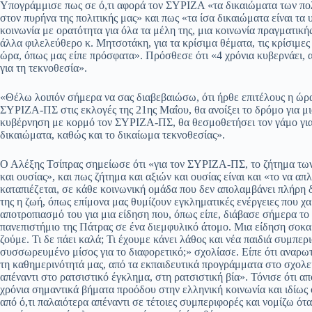
Υπογράμμισε πως σε ό,τι αφορά τον ΣΥΡΙΖΑ «τα δικαιώματα των πολιτ
στον πυρήνα της πολιτικής μας» και πως «τα ίσα δικαιώματα είναι τα 
κοινωνία με ορατότητα για όλα τα μέλη της, μια κοινωνία πραγματική
άλλα φιλελεύθερο κ. Μητσοτάκη, για τα κρίσιμα θέματα, τις κρίσιμε
ώρα, όπως μας είπε πρόσφατα». Πρόσθεσε ότι «4 χρόνια κυβερνάει, 
για τη τεκνοθεσία».
«Θέλω λοιπόν σήμερα να σας διαβεβαιώσω, ότι ήρθε επιτέλους η ώρα»
ΣΥΡΙΖΑ-ΠΣ στις εκλογές της 21ης Μαΐου, θα ανοίξει το δρόμο για μ
κυβέρνηση με κορμό τον ΣΥΡΙΖΑ-ΠΣ, θα θεσμοθετήσει τον γάμο για 
δικαιώματα, καθώς και το δικαίωμα τεκνοθεσίας».
Ο Αλέξης Τσίπρας σημείωσε ότι «για τον ΣΥΡΙΖΑ-ΠΣ, το ζήτημα τω
και ουσίας», και πως ζήτημα και αξιών και ουσίας είναι και «το να α
καταπιέζεται, σε κάθε κοινωνική ομάδα που δεν απολαμβάνει πλήρη δ
της η ζωή, όπως επίμονα μας θυμίζουν εγκληματικές ενέργειες που 
αποτροπιασμό του για μια είδηση που, όπως είπε, διάβασε σήμερα το
πανεπιστήμιο της Πάτρας σε ένα διεμφυλικό άτομο. Μια είδηση σοκα
ζούμε. Τι δε πάει καλά; Τι έχουμε κάνει λάθος και νέα παιδιά συμπε
συσσωρευμένο μίσος για το διαφορετικό;» σχολίασε. Είπε ότι αναρωτ
τη καθημερινότητά μας, από τα εκπαιδευτικά προγράμματα στο σχολε
απέναντι στο ρατσιστικό έγκλημα, στη ρατσιστική βία». Τόνισε ότι από
χρόνια σημαντικά βήματα προόδου στην ελληνική κοινωνία και ιδίως 
από ό,τι παλαιότερα απέναντι σε τέτοιες συμπεριφορές και νομίζω ότα