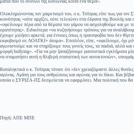
ματιά που το σύνολο της κοινωνίας κοιτά ένα θέμα».
Ολοκληρώνοντας τον χαιρετισμό του, ο κ. Τσίπρας είπε πως για τον
κοινότητας «ούτε αρχίζει, ούτε τελειώνει στα έδρανα της Βουλής και
«οφείλουμε πέρα από τα θέματα του γάμου να ασχοληθούμε και με τα
ορατότητας». Ειδικότερα «να συζητήσουμε τρόπους για να αναλάβουμ
έχουμε μιλήσει αρκετά, για έννοιες όπως η τρανσφοβία που δεν θίγεται
εκφοβισμό σε ΛΟΑΤΚΙ+ άτομα». Επιπλέον, είπε, «οφείλουμε, όχι μόν
αγωνιστούμε και να στηρίξουμε τους γονείς τους, τα παιδιά, αλλά και
μορφή bullying». «Για να μην ξαναζήσουμε ρατσιστικά εγκλήματα μί
να σταματήσει αυτή η θλιβερή στατιστική των αυτοκτονιών», υπογρά
Καταληκτικά ο κ. Τσίπρας τόνισε ότι «δεν χρειαζόμαστε άλλες θυσίες
αγώνας. Αγάπη για τους ανθρώπους και αγώνας για το δίκιο. Και βέβαια
οποία ο ΣΥΡΙΖΑ-ΠΣ δεσμεύεται να εφαρμόσει. Μια πολιτική που θα φ
Πηγή: ΑΠΕ ΜΠΕ