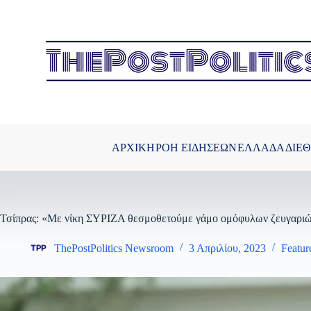
Μετάβαση
στο
περιεχόμενο
ΑΡΧΙΚΗ
ΡΟΗ ΕΙΔΗΣΕΩΝ
ΕΛΛΑΔΑ
ΔΙΕ
Τσίπρας: «Με νίκη ΣΥΡΙΖΑ θεσμοθετούμε γάμο ομόφυλων ζευγαριών
ThePostPolitics Newsroom
3 Απριλίου, 2023
Featur