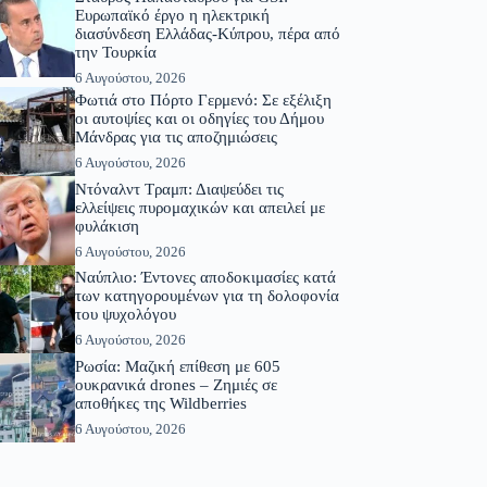
Ευρωπαϊκό έργο η ηλεκτρική
διασύνδεση Ελλάδας-Κύπρου, πέρα από
την Τουρκία
6 Αυγούστου, 2026
Φωτιά στο Πόρτο Γερμενό: Σε εξέλιξη
οι αυτοψίες και οι οδηγίες του Δήμου
Μάνδρας για τις αποζημιώσεις
6 Αυγούστου, 2026
Ντόναλντ Τραμπ: Διαψεύδει τις
ελλείψεις πυρομαχικών και απειλεί με
φυλάκιση
6 Αυγούστου, 2026
Ναύπλιο: Έντονες αποδοκιμασίες κατά
των κατηγορουμένων για τη δολοφονία
του ψυχολόγου
6 Αυγούστου, 2026
Ρωσία: Μαζική επίθεση με 605
ουκρανικά drones – Ζημιές σε
αποθήκες της Wildberries
6 Αυγούστου, 2026