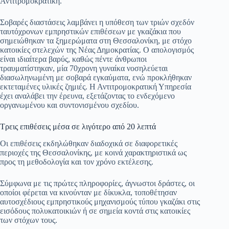
Αντιτρομοκρατική.
ok
A
a
ge
α
pp
m
στ
Σοβαρές διαστάσεις λαμβάνει η υπόθεση των τριών σχεδόν
ταυτόχρονων εμπρηστικών επιθέσεων με γκαζάκια που
εί
σημειώθηκαν τα ξημερώματα στη Θεσσαλονίκη, με στόχο
κατοικίες στελεχών της Νέας Δημοκρατίας. Ο απολογισμός
τε
είναι ιδιαίτερα βαρύς, καθώς πέντε άνθρωποι
τραυματίστηκαν, μία 70χρονη γυναίκα νοσηλεύεται
διασωληνωμένη με σοβαρά εγκαύματα, ενώ προκλήθηκαν
εκτεταμένες υλικές ζημιές. Η Αντιτρομοκρατική Υπηρεσία
έχει αναλάβει την έρευνα, εξετάζοντας το ενδεχόμενο
οργανωμένου και συντονισμένου σχεδίου.
Τρεις επιθέσεις μέσα σε λιγότερο από 20 λεπτά
Οι επιθέσεις εκδηλώθηκαν διαδοχικά σε διαφορετικές
περιοχές της Θεσσαλονίκης, με κοινά χαρακτηριστικά ως
προς τη μεθοδολογία και τον χρόνο εκτέλεσης.
Σύμφωνα με τις πρώτες πληροφορίες, άγνωστοι δράστες, οι
οποίοι φέρεται να κινούνταν με δίκυκλα, τοποθέτησαν
αυτοσχέδιους εμπρηστικούς μηχανισμούς τύπου γκαζάκι στις
εισόδους πολυκατοικιών ή σε σημεία κοντά στις κατοικίες
των στόχων τους.