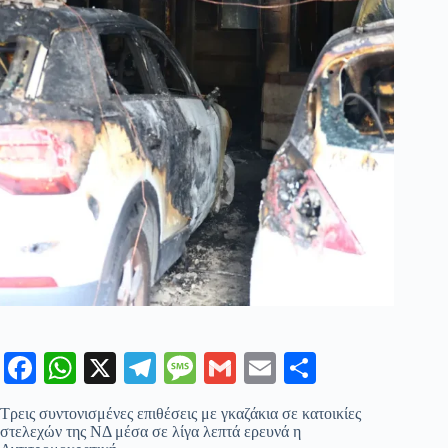
Fa
W
X
Te
M
G
E
Μ
ce
ha
le
es
m
m
οι
Τρεις συντονισμένες επιθέσεις με γκαζάκια σε κατοικίες
bo
ts
gr
sa
ail
ail
ρ
στελεχών της ΝΔ μέσα σε λίγα λεπτά ερευνά η