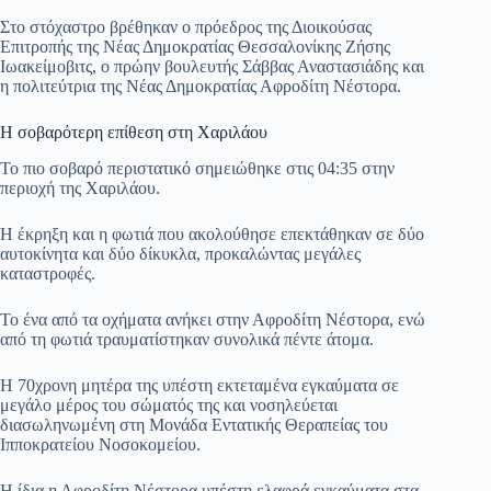
Στο στόχαστρο βρέθηκαν ο πρόεδρος της Διοικούσας
Επιτροπής της Νέας Δημοκρατίας Θεσσαλονίκης Ζήσης
Ιωακείμοβιτς, ο πρώην βουλευτής Σάββας Αναστασιάδης και
η πολιτεύτρια της Νέας Δημοκρατίας Αφροδίτη Νέστορα.
Η σοβαρότερη επίθεση στη Χαριλάου
Το πιο σοβαρό περιστατικό σημειώθηκε στις 04:35 στην
περιοχή της Χαριλάου.
Η έκρηξη και η φωτιά που ακολούθησε επεκτάθηκαν σε δύο
αυτοκίνητα και δύο δίκυκλα, προκαλώντας μεγάλες
καταστροφές.
Το ένα από τα οχήματα ανήκει στην Αφροδίτη Νέστορα, ενώ
από τη φωτιά τραυματίστηκαν συνολικά πέντε άτομα.
Η 70χρονη μητέρα της υπέστη εκτεταμένα εγκαύματα σε
μεγάλο μέρος του σώματός της και νοσηλεύεται
διασωληνωμένη στη Μονάδα Εντατικής Θεραπείας του
Ιπποκρατείου Νοσοκομείου.
Η ίδια η Αφροδίτη Νέστορα υπέστη ελαφρά εγκαύματα στα