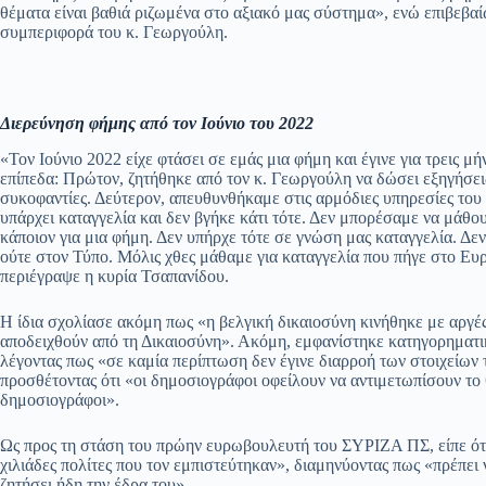
θέματα είναι βαθιά ριζωμένα στο αξιακό μας σύστημα», ενώ επιβεβα
συμπεριφορά του κ. Γεωργούλη.
Διερεύνηση φήμης από τον Ιούνιο του 2022
«Τον Ιούνιο 2022 είχε φτάσει σε εμάς μια φήμη και έγινε για τρεις μ
επίπεδα: Πρώτον, ζητήθηκε από τον κ. Γεωργούλη να δώσει εξηγήσεις
συκοφαντίες. Δεύτερον, απευθυνθήκαμε στις αρμόδιες υπηρεσίες το
υπάρχει καταγγελία και δεν βγήκε κάτι τότε. Δεν μπορέσαμε να μά
κάποιον για μια φήμη. Δεν υπήρχε τότε σε γνώση μας καταγγελία. Δε
ούτε στον Τύπο. Μόλις χθες μάθαμε για καταγγελία που πήγε στο Ευ
περιέγραψε η κυρία Τσαπανίδου.
Η ίδια σχολίασε ακόμη πως «η βελγική δικαιοσύνη κινήθηκε με αργέ
αποδειχθούν από τη Δικαιοσύνη». Ακόμη, εμφανίστηκε κατηγορηματι
λέγοντας πως «σε καμία περίπτωση δεν έγινε διαρροή των στοιχείων 
προσθέτοντας ότι «οι δημοσιογράφοι οφείλουν να αντιμετωπίσουν το
δημοσιογράφοι».
Ως προς τη στάση του πρώην ευρωβουλευτή του ΣΥΡΙΖΑ ΠΣ, είπε ότι 
χιλιάδες πολίτες που τον εμπιστεύτηκαν», διαμηνύοντας πως «πρέπει
ζητήσει ήδη την έδρα του».