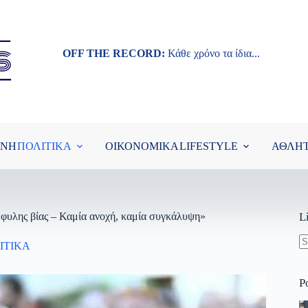
OFF THE RECORD:
Κάθε χρόνο τα ίδια...
ΘΝΗ
ΠΟΛΙΤΙΚΑ
ΟΙΚΟΝΟΜΙΚΑ
LIFESTYLE
ΑΘΛΗ
μφυλης βίας – Καμία ανοχή, καμία συγκάλυψη»
L
ΙΤΙΚΑ
N
re
P