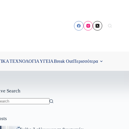
ΤΙΚΑ
ΤΕΧΝΟΛΟΓΙΑ
ΥΓΕΙΑ
Break Out
Περισσότερα
ive Search
o
sults
osts