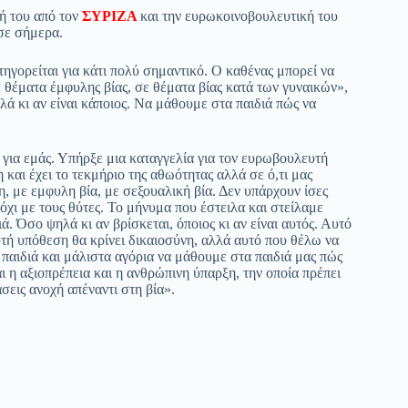
ή του από τον
ΣΥΡΙΖΑ
και την ευρωκοινοβουλευτική του
σε σήμερα.
γορείται για κάτι πολύ σημαντικό. Ο καθένας μπορεί να
ε θέματα έμφυλης βίας, σε θέματα βίας κατά των γυναικών»,
λά κι αν είναι κάποιος. Να μάθουμε στα παιδιά πώς να
 για εμάς. Υπήρξε μια καταγγελία για τον ευρωβουλευτή
 και έχει το τεκμήριο της αθωότητας αλλά σε ό,τι μας
, με εμφυλη βία, με σεξουαλική βία. Δεν υπάρχουν ίσες
 όχι με τους θύτες. Το μήνυμα που έστειλα και στείλαμε
 Όσο ψηλά κι αν βρίσκεται, όποιος κι αν είναι αυτός. Αυτό
τή υπόθεση θα κρίνει δικαιοσύνη, αλλά αυτό που θέλω να
 παιδιά και μάλιστα αγόρια να μάθουμε στα παιδιά μας πώς
ι η αξιοπρέπεια και η ανθρώπινη ύπαρξη, την οποία πρέπει
σεις ανοχή απέναντι στη βία».