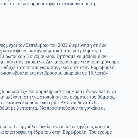
ίωσε ότι κυκλοφορούσαν φήμες αναφορικά με τη
ήνες μέχρι τον Σεπτέμβριο του 2022 διερεύνηση σε δύο
 και διέψευσε κατηγορηματικά τότε και μίλησε για
υ Ευρωπαϊκού Κοινοβουλίου, ζητήσαμε να μάθουμε αν
θουμε κάτι συγκεκριμένο. Δεν μπορούσαμε να απομακρύνουμε
ν υπήρχε τότε τίποτα για καταγγελία ούτε στην Ευρωβουλή
ρωκοινοβούλιο και αντιδράσαμε ακαριαία σε 15 λεπτά»
ς διαδικασίες» και συμπλήρωσε πως «όλα μένουν πλέον να
κή απέναντι στη γνωστοποίηση του ονόματος του θύματος,
της καταγγέλλουσας από εμάς. Αν είναι δυνατόν!»,
 θέμα με λεπτότητα. Να προστατεύσουν τη γυναίκα οι
«ο κ. Γεωργούλης οφείλει να δώσει εξηγήσεις και στις
 να επιστρέψει τη έδρα του στην Ευρωβουλή. Του έχουμε