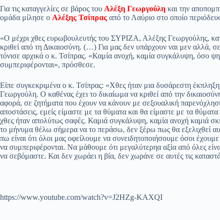
ce
ha
le
es
m
m
οι
Για τις καταγγελίες σε βάρος του
Αλέξη Γεωργούλη
και την αποπομπ
bo
ts
gr
sa
ail
ail
ρ
ομάδα μίλησε ο
Αλέξης Τσίπρας
από το Λαύριο στο οποίο περιόδευ
ok
A
a
ge
α
«Ο μέχρι χθες ευρωβουλευτής του ΣΥΡΙΖΑ, Αλέξης Γεωργούλης, κατη
pp
m
στ
κριθεί από τη Δικαιοσύνη. (…) Για μας δεν υπάρχουν ναι μεν αλλά, σ
τόνισε αρχικά ο κ. Τσίπρας. «Καμία ανοχή, καμία συγκάλυψη, όσο ψη
εί
συμπεριφέρονται», πρόσθεσε.
τε
Είπε συγκεκριμένα ο κ. Τσίπρας: «Χθες ήταν μια δυσάρεστη έκπληξη
Γεωργούλη. Ο καθένας έχει το δικαίωμα να κριθεί από την δικαιοσύνη
αφορά, σε ζητήματα που έχουν να κάνουν με σεξουαλική παρενόχληση
αποστάσεις, εμείς είμαστε με τα θύματα και θα είμαστε με τα θύματα
χθες ήταν απολύτως σαφές. Καμιά συγκάλυψη, καμία ανοχή καμιά σκιά.
το μήνυμα θέλω σήμερα να το περάσω, δεν ξέρω πως θα εξελιχθεί αυ
πω είναι ότι όλοι μας οφείλουμε να συνειδητοποιήσουμε όσοι έχουμε
να συμπεριφέρονται. Να μάθουμε ότι μεγαλύτερηα αξία από όλες είνα
να σεβόμαστε. Και δεν χωράει η βία, δεν χωράνε σε αυτές τις καταστά
https://www.youtube.com/watch?v=J2HZg-KAXQI