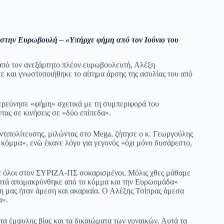
στην Ευρωβουλή – «Υπήρχε φήμη από τον Ιούνιο του
από τον ανεξάρτητο πλέον ευρωβουλευτή, Αλέξη
ε και γνωστοποιήθηκε το αίτημα άρσης της ασυλίας του από
ρεύνησε «φήμη» σχετικά με τη συμπεριφορά του
ντας σε κινήσεις σε «δύο επίπεδα».
ντιπολίτευσης, μιλώντας στο Mega, ζήτησε ο κ. Γεωργούλης
ς κόμμα», ενώ έκανε λόγο για γεγονός «όχι μόνο δυσάρεστο,
τε όλοι στον ΣΥΡΙΖΑ-ΠΣ σοκαρισμένοι. Μόλις χθες μάθαμε
 λεπτά απομακρύνθηκε από το κόμμα και την Ευρωομάδα»
η μας ήταν άμεση και ακαριαία. Ο Αλέξης Τσίπρας άμεσα
α».
α έμφυλης βίας και τα δικαιώματα των γυναικών. Αυτά τα