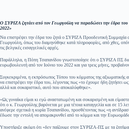
Ο ΣΥΡΙΖΑ ζητάει από τον Γεωργούλη να παραδώσει την έδρα του 
2022»
Να επιστρέψει την έδρα του ζητά ο ΣΥΡΙΖΑ Προοδευτική Συμμαχία 
Γεωργούλη, όπως του διαμηνύθηκε κατά πληροφορίες, από χθες, οπότ
τις βελγικές εισαγγελικές αρχές.
Παράλληλα, η Πόπη Τσαπανίδου γνωστοποίησε ότι ο ΣΥΡΙΖΑ ΠΣ διε
ευρωβουλευτή από τον Ιούνιο του 2022 και για τρεις μήνες, προβαίνο
Συγκεκριμένα, η εκπρόσωπος Τύπου του κόμματος της αξιωματικής α
να επιστρέψει την έδρα του, λέγοντας πως «το έχουμε ήδη ζητήσει ω
αλλά και σοκαριστικό, αυτό που αποκαλύφθηκε».
«Ως γυναίκα είμαι κι εγώ αναστατωμένη και σοκαρισμένη και είμασ
ότι ο κ. Γεωργούλης βαρύνεται με μια τέτοια καταγγελία και σε 15
ανέφερε σχετικά η κυρία Τσαπανίδου, προσθέτοντας πως «η αντίδρασ
έδωσε την εντολή να απομακρυνθεί από το κόμμα και την Ευρωομάδ
Υποστήριξε ακόμη ότι «δεν παίζουμε στον ΣΥΡΙΖΑ-ΠΣ με τα ζητήματ