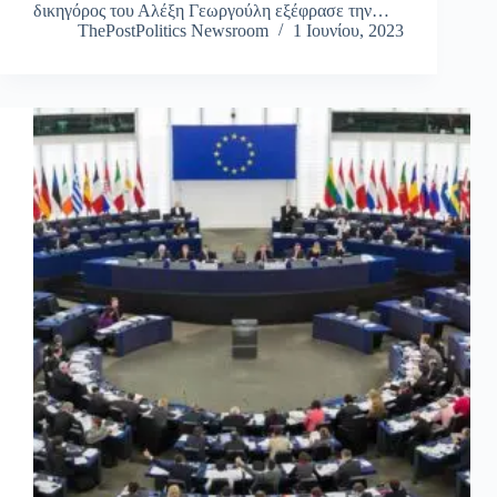
δικηγόρος του Αλέξη Γεωργούλη εξέφρασε την…
ThePostPolitics Newsroom
1 Ιουνίου, 2023