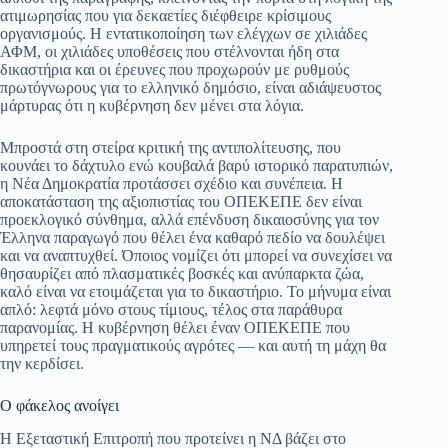
ατιμωρησίας που για δεκαετίες διέφθειρε κρίσιμους
οργανισμούς. Η εντατικοποίηση των ελέγχων σε χιλιάδες
ΑΦΜ, οι χιλιάδες υποθέσεις που στέλνονται ήδη στα
δικαστήρια και οι έρευνες που προχωρούν με ρυθμούς
πρωτόγνωρους για το ελληνικό δημόσιο, είναι αδιάψευστος
μάρτυρας ότι η κυβέρνηση δεν μένει στα λόγια.
Μπροστά στη στείρα κριτική της αντιπολίτευσης, που
κουνάει το δάχτυλο ενώ κουβαλά βαρύ ιστορικό παρατυπιών,
η Νέα Δημοκρατία προτάσσει σχέδιο και συνέπεια. Η
αποκατάσταση της αξιοπιστίας του ΟΠΕΚΕΠΕ δεν είναι
προεκλογικό σύνθημα, αλλά επένδυση δικαιοσύνης για τον
Έλληνα παραγωγό που θέλει ένα καθαρό πεδίο να δουλέψει
και να αναπτυχθεί. Όποιος νομίζει ότι μπορεί να συνεχίσει να
θησαυρίζει από πλασματικές βοσκές και ανύπαρκτα ζώα,
καλό είναι να ετοιμάζεται για το δικαστήριο. Το μήνυμα είναι
απλό: λεφτά μόνο στους τίμιους, τέλος στα παράθυρα
παρανομίας. Η κυβέρνηση θέλει έναν ΟΠΕΚΕΠΕ που
υπηρετεί τους πραγματικούς αγρότες — και αυτή τη μάχη θα
την κερδίσει.
Ο φάκελος ανοίγει
Η Εξεταστική Επιτροπή που προτείνει η ΝΔ βάζει στο