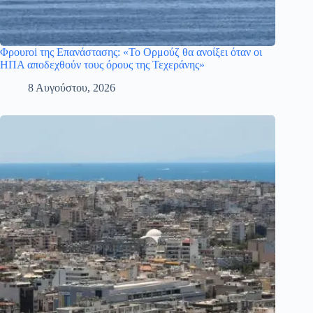
Φρουroi της Επανάστασης: «Το Ορμούζ θα ανοίξει όταν οι
ΗΠΑ αποδεχθούν τους όρους της Τεχεράνης»
8 Αυγούστου, 2026