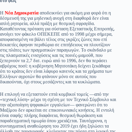
στο φως
pp
m
στ
Η
Νέα Δημοκρατία
αποδεικνύει για ακόμη μια φορά ότι η
εί
δέσμευσή της για μηδενική ανοχή στη διαφθορά δεν είναι
απλή ρητορεία, αλλά πράξη με θεσμική σφραγίδα.
τε
Καταθέτοντας πρόταση για σύσταση Εξεταστικής Επιτροπής,
ανοίγει τον φάκελο ΟΠΕΚΕΠΕ από το 1998 μέχρι σήμερα,
αποφασισμένη να βάλει τέλος στις γκρίζες ζώνες που επί
δεκαετίες άφηναν περιθώρια σε επιτήδειους να πλουτίζουν
στις πλάτες των πραγματικών παραγωγών. Το σκάνδαλο με
τις πλασματικές ενισχύσεις και τις ποινές-μαμούθ, που
ξεπερνούν τα 2,7 δισ. ευρώ από το 1996, δεν θα περάσει
αβρόχοις ποσί: η κυβέρνηση Μητσοτάκη δείχνει ξεκάθαρα
ότι το κράτος δεν είναι λάφυρο κανενός και τα χρήματα των
Ελλήνων αγροτών θα φτάνουν μόνο σε αυτούς που
δικαιούνται, όχι στους μεσάζοντες και τα κυκλώματα.
Η επιλογή να εξεταστούν επτά κομβικοί τομείς —από την
«τεχνική λύση» μέχρι τη σχέση με τον Τεχνικό Σύμβουλο και
την αξιοποίηση ψηφιακών εργαλείων— φανερώνει ότι το
Μαξίμου δεν αρκείται σε επικοινωνιακές κινήσεις. Η εντολή
είναι σαφής: πλήρης διαφάνεια, θεσμική θωράκιση και
παραδειγματική τιμωρία όπου χρειάζεται. Ταυτόχρονα, η
συνταγματική αναθεώρηση του 2019 έχει ήδη ξηλώσει τα
άλλοθι της παραγραφής, κλείνοντας την πόρτα στη λογική της