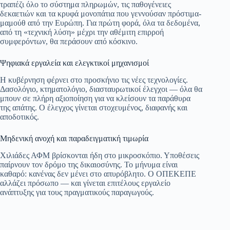
τραπέζι όλο το σύστημα πληρωμών, τις παθογένειες
δεκαετιών και τα κρυφά μονοπάτια που γεννούσαν πρόστιμα-
μαμούθ από την Ευρώπη. Για πρώτη φορά, όλα τα δεδομένα,
από τη «τεχνική λύση» μέχρι την αθέμιτη επιρροή
συμφερόντων, θα περάσουν από κόσκινο.
Ψηφιακά εργαλεία και ελεγκτικοί μηχανισμοί
Η κυβέρνηση φέρνει στο προσκήνιο τις νέες τεχνολογίες.
Δασολόγιο, κτηματολόγιο, διασταυρωτικοί έλεγχοι — όλα θα
μπουν σε πλήρη αξιοποίηση για να κλείσουν τα παράθυρα
της απάτης. Ο έλεγχος γίνεται στοχευμένος, διαφανής και
αποδοτικός.
Μηδενική ανοχή και παραδειγματική τιμωρία
Χιλιάδες ΑΦΜ βρίσκονται ήδη στο μικροσκόπιο. Υποθέσεις
παίρνουν τον δρόμο της δικαιοσύνης. Το μήνυμα είναι
καθαρό: κανένας δεν μένει στο απυρόβλητο. Ο ΟΠΕΚΕΠΕ
αλλάζει πρόσωπο — και γίνεται επιτέλους εργαλείο
ανάπτυξης για τους πραγματικούς παραγωγούς.