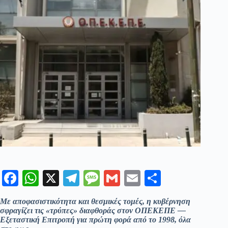
Fa
W
X
Te
M
G
E
Μ
ce
ha
le
es
m
m
οι
Με αποφασιστικότητα και θεσμικές τομές, η κυβέρνηση
bo
ts
gr
sa
ail
ail
ρ
σφραγίζει τις «τρύπες» διαφθοράς στον ΟΠΕΚΕΠΕ —
Εξεταστική Επιτροπή για πρώτη φορά από το 1998, όλα
ok
A
a
ge
α