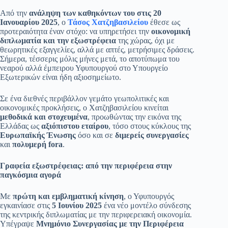
pp
m
στ
Από την
ανάληψη των καθηκόντων του στις 20
Ιανουαρίου 2025
, ο
Τάσος Χατζηβασιλείου
έθεσε ως
εί
προτεραιότητα έναν στόχο: να υπηρετήσει την
οικονομική
διπλωματία και την εξωστρέφεια
της χώρας, όχι με
τε
θεωρητικές εξαγγελίες, αλλά με απτές, μετρήσιμες δράσεις.
Σήμερα, τέσσερις μόλις μήνες μετά, το αποτύπωμα του
νεαρού αλλά έμπειρου Υφυπουργού στο Υπουργείο
Εξωτερικών είναι ήδη αξιοσημείωτο.
Σε ένα διεθνές περιβάλλον γεμάτο γεωπολιτικές και
οικονομικές προκλήσεις, ο Χατζηβασιλείου κινείται
μεθοδικά και στοχευμένα
, προωθώντας την εικόνα της
Ελλάδας ως
αξιόπιστου εταίρου
, τόσο στους κύκλους της
Ευρωπαϊκής Ένωσης
όσο και σε
διμερείς συνεργασίες
και
πολυμερή fora
.
Γραφεία εξωστρέφειας: από την περιφέρεια στην
παγκόσμια αγορά
Με
πρώτη και εμβληματική κίνηση
, ο Υφυπουργός
εγκαινίασε στις
5 Ιουνίου 2025
ένα νέο μοντέλο σύνδεσης
της κεντρικής διπλωματίας με την περιφερειακή οικονομία.
Υπέγραψε
Μνημόνιο Συνεργασίας με την Περιφέρεια