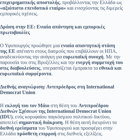
επιχειρηματικής αποστολής
, προβάλλοντας την Ελλάδα ως
«αξιόπιστο επενδυτικό εταίρο»
και ενισχύοντας τις διμερείς
εμπορικές σχέσεις.
Δράση στην ΕΕ: Ενιαία απάντηση και εμπορικές
πρωτοβουλίες
Ο Υφυπουργός προώθησε μια
ενιαία απαντητική στάση
της ΕΕ
απέναντι στους δασμούς που επιβάλλουν οι ΗΠΑ,
αναδεικνύοντας την ανάγκη για
ευρωπαϊκή συνοχή
. Με την
παρουσία του στις Βρυξέλλες και την
ενεργή συμμετοχή του
στις διαβουλεύσεις
, υπερασπίζεται έμπρακτα τα
εθνικά και
ευρωπαϊκά συμφέροντα
.
Διεθνής αναγνώριση: Αντιπρόεδρος στη International
Democrat Union
Η
εκλογή του τον Μάιο
στη θέση του
Αντιπροέδρου
Διεθνών Σχέσεων της International Democrat Union
(IDU)
, ενός κορυφαίου παγκόσμιου πολιτικού δικτύου,
αποτελεί
σημαντική διάκριση
. Η θέση αυτή διευρύνει τα
διεθνή ερείσματα
του Υφυπουργού και προσφέρει στην
Ελλάδα
πρόσθετη επιρροή
στις διεθνείς εξελίξεις.