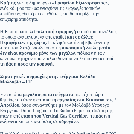
Κρήτης
για τη δημιουργία
«Γραφείου Εξωστρέφειας»
,
ενός κόμβου που θα ενισχύσει τις εξαγωγές τοπικών
προϊόντων, θα φέρει επενδύσεις και θα στηρίξει την
επιχειρηματικότητα.
Η Κρήτη αποτελεί
πιλοτική εφαρμογή
αυτού του μοντέλου,
το οποίο αναμένεται να
επεκταθεί και σε άλλες
Περιφέρειες
της χώρας. Η κίνηση αυτή επιβεβαιώνει την
πίστη του Χατζηβασιλείου ότι η
οικονομική διπλωματία
δεν είναι προνόμιο μόνο των μεγάλων πόλεων
ή των
κεντρικών μηχανισμών, αλλά δύναται να λειτουργήσει
από
τη βάση προς την κορυφή
.
Στρατηγικές συμμαχίες στην ενέργεια: Ελλάδα –
Μολδαβία – ΕΕ
Ένα από τα
μεγαλύτερα επιτεύγματα
της μέχρι τώρα
θητείας του ήταν η
επίσκεψη εργασίας στο Κισινάου
στις
2
Απριλίου
, όπου συναντήθηκε με τον Μολδαβό Υπουργό
Ενέργειας Dorin Junghietu. Το βασικό θέμα της συζήτησης
ήταν η
επέκταση του Vertical Gas Corridor
, η
πράσινη
ενέργεια
και οι επενδύσεις σε
υδρογόνο
.
Παράλληλα, ανέδειξε τον ρόλο της
Αλεξανδρούπολης LNG