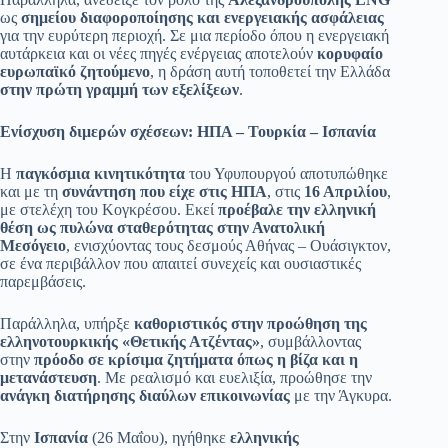
ως
σημείου διαφοροποίησης και ενεργειακής ασφάλειας
για την ευρύτερη περιοχή. Σε μια περίοδο όπου η ενεργειακή
αυτάρκεια και οι νέες πηγές ενέργειας αποτελούν
κορυφαίο
ευρωπαϊκό ζητούμενο
, η δράση αυτή τοποθετεί την Ελλάδα
στην πρώτη γραμμή των εξελίξεων
.
Ενίσχυση διμερών σχέσεων: ΗΠΑ – Τουρκία – Ισπανία
Η
παγκόσμια κινητικότητα
του Υφυπουργού αποτυπώθηκε
και με τη
συνάντηση που είχε στις ΗΠΑ
, στις
16 Απριλίου
,
με στελέχη του Κογκρέσου. Εκεί
προέβαλε την ελληνική
θέση ως πυλώνα σταθερότητας στην Ανατολική
Μεσόγειο
, ενισχύοντας τους δεσμούς Αθήνας – Ουάσιγκτον,
σε ένα περιβάλλον που απαιτεί συνεχείς και ουσιαστικές
παρεμβάσεις.
Παράλληλα, υπήρξε
καθοριστικός στην προώθηση της
ελληνοτουρκικής «Θετικής Ατζέντας»
, συμβάλλοντας
στην
πρόοδο σε κρίσιμα ζητήματα όπως η βίζα και η
μετανάστευση
. Με ρεαλισμό και ευελιξία, προώθησε την
ανάγκη διατήρησης διαύλων επικοινωνίας
με την Άγκυρα.
Στην
Ισπανία
(26 Μαΐου), ηγήθηκε
ελληνικής