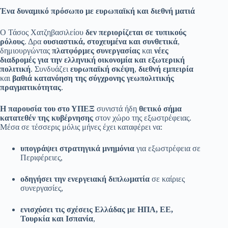
Ένα δυναμικό πρόσωπο με ευρωπαϊκή και διεθνή ματιά
Ο Τάσος Χατζηβασιλείου
δεν περιορίζεται σε τυπικούς
ρόλους
. Δρα
ουσιαστικά, στοχευμένα και συνθετικά
,
δημιουργώντας
πλατφόρμες συνεργασίας
και
νέες
διαδρομές για την ελληνική οικονομία και εξωτερική
πολιτική
. Συνδυάζει
ευρωπαϊκή σκέψη
,
διεθνή εμπειρία
και
βαθιά κατανόηση της σύγχρονης γεωπολιτικής
πραγματικότητας
.
Η παρουσία του στο ΥΠΕΞ
συνιστά ήδη
θετικό σήμα
κατατεθέν της κυβέρνησης
στον χώρο της εξωστρέφειας.
Μέσα σε τέσσερις μόλις μήνες έχει καταφέρει να:
υπογράψει στρατηγικά μνημόνια
για εξωστρέφεια σε
Περιφέρειες,
οδηγήσει την ενεργειακή διπλωματία
σε καίριες
συνεργασίες,
ενισχύσει τις σχέσεις Ελλάδας με ΗΠΑ, ΕΕ,
Τουρκία και Ισπανία
,