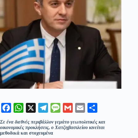
Fa
W
X
Te
M
G
E
Μ
ce
ha
le
es
m
m
οι
Σε ένα διεθνές περιβάλλον γεμάτο γεωπολιτικές και
bo
ts
gr
sa
ail
ail
ρ
οικονομικές προκλήσεις, ο Χατζηβασιλείου κινείται
μεθοδικά και στοχευμένα
ok
A
a
ge
α