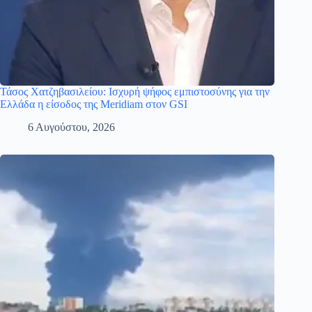
Τάσος Χατζηβασιλείου: Ισχυρή ψήφος εμπιστοσύνης για την
Ελλάδα η είσοδος της Meridiam στον GSI
6 Αυγούστου, 2026