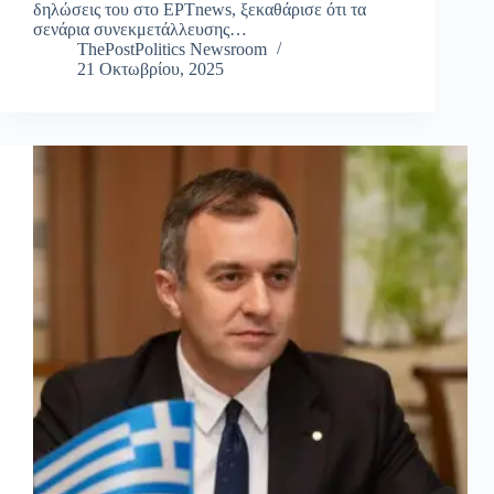
δηλώσεις του στο ΕΡΤnews, ξεκαθάρισε ότι τα
σενάρια συνεκμετάλλευσης…
ThePostPolitics Newsroom
21 Οκτωβρίου, 2025