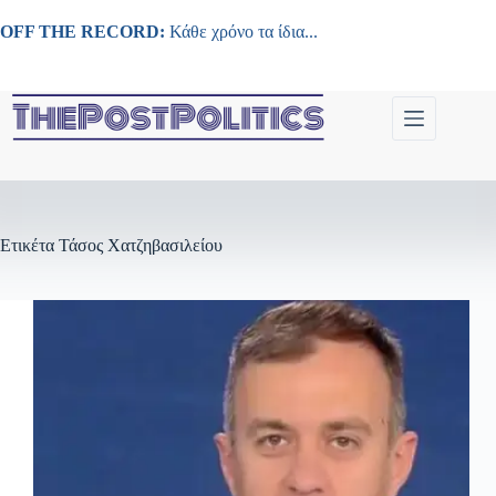
Μετάβαση
στο
OFF THE RECORD:
Κάθε χρόνο τα ίδια...
περιεχόμενο
Ετικέτα
Τάσος Χατζηβασιλείου