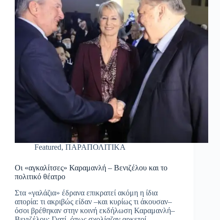
Featured
,
ΠΑΡΑΠΟΛΙΤΙΚΑ
Οι «αγκαλίτσες» Καραμανλή – Βενιζέλου και το
πολιτικό θέατρο
Στα «γαλάζια» έδρανα επικρατεί ακόμη η ίδια
απορία: τι ακριβώς είδαν –και κυρίως τι άκουσαν–
όσοι βρέθηκαν στην κοινή εκδήλωση Καραμανλή–
Βενιζέλου; Γιατί, όπως σχολίαζαν αρκετοί