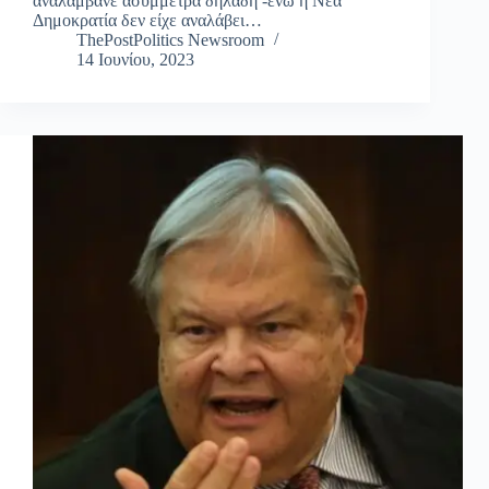
αναλάμβανε ασύμμετρα δηλαδή -ενώ η Νέα
Δημοκρατία δεν είχε αναλάβει…
ThePostPolitics Newsroom
14 Ιουνίου, 2023