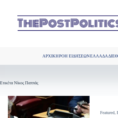
Μετάβαση
στο
περιεχόμενο
ΑΡΧΙΚΗ
ΡΟΗ ΕΙΔΗΣΕΩΝ
ΕΛΛΑΔΑ
ΔΙΕ
Ετικέτα
Νίκος Παππάς
Featured
,