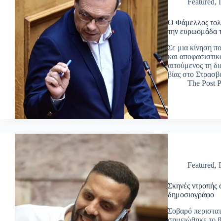
Featured
,
Ο Φάμελλος τολμ
την ευρωομάδα
Σε μια κίνηση π
και αποφασιστικ
αιτούμενος τη δ
βίας στο Στρασβ
The Post P
Featured
,
Σκηνές ντροπής
δημοσιογράφο
Σοβαρό περιστατ
σημειώθηκε το β