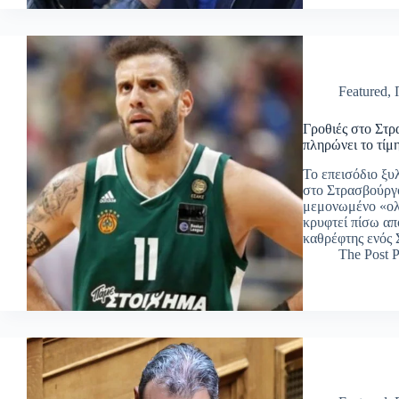
Featured
,
Γροθιές στο Στ
πληρώνει το τί
Το επεισόδιο ξ
στο Στρασβούργο
μεμονωμένο «ολί
κρυφτεί πίσω από
καθρέφτης ενός
The Post P