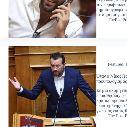
τον ευρωβουλευ
δημοσιογράφο το
σε δημοσιογραφ
ThePostPo
Featured
,
Όταν ο Νίκος Πα
προϋπολογισμός
Σε μια ακόμη επ
ευαισθησίας;– ο
κρατικό προϋπολ
πεπατημένης». 
γνωστός για τις
The Post P