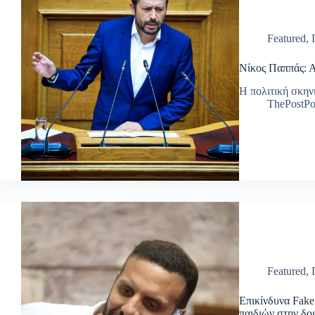
Featured
,
Νίκος Παππάς: Α
Η πολιτική σκην
ThePostPo
Featured
,
Επικίνδυνα Fake
παιδιών στην δ