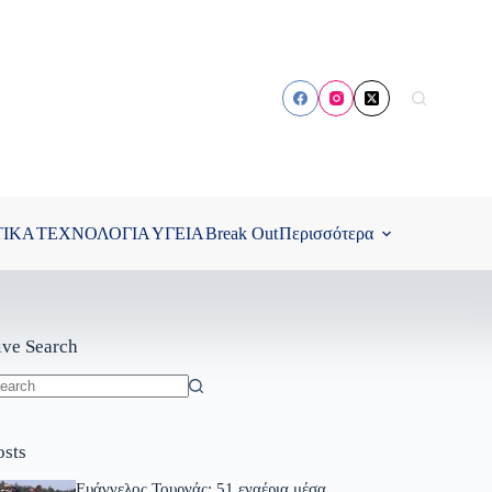
ΤΙΚΑ
ΤΕΧΝΟΛΟΓΙΑ
ΥΓΕΙΑ
Break Out
Περισσότερα
ive Search
o
sults
osts
Ευάγγελος Τουρνάς: 51 εναέρια μέσα