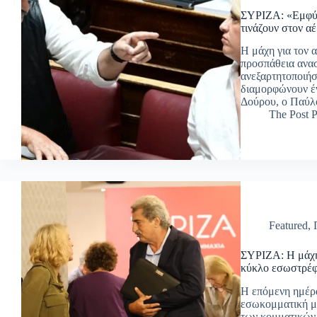
ΣΥΡΙΖΑ: «Εμφύλ
τινάζουν στον α
Η μάχη για τον 
προσπάθεια ανασ
ανεξαρτητοποιήσ
διαμορφώνουν έ
Δούρου, ο Παύλ
The Post P
Featured
,
ΣΥΡΙΖΑ: Η μάχη
κύκλο εσωστρέφ
Η επόμενη ημέρα
εσωκομματική μά
των κομματικών 