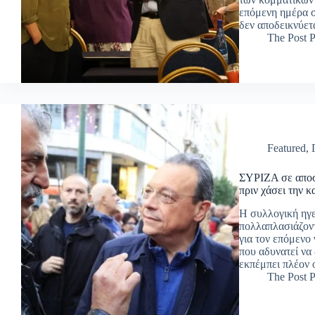
επόμενη ημέρα 
δεν αποδεικνύετ
The Post P
Featured
,
ΣΥΡΙΖΑ σε αποσ
πριν χάσει την 
Η συλλογική ηγεσ
πολλαπλασιάζοντ
για τον επόμενο
που αδυνατεί να
εκπέμπει πλέον
The Post P