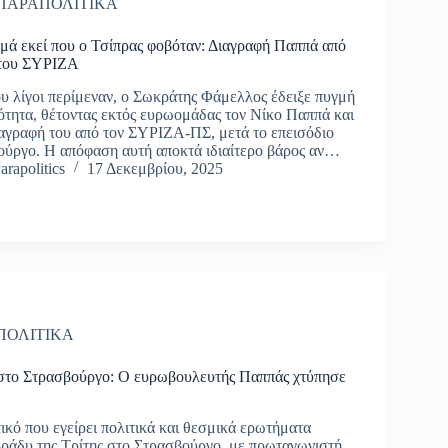
ΠΑΡΑΠΟΛΙΤΙΚΑ
ά εκεί που ο Τσίπρας φοβόταν: Διαγραφή Παππά από
 του ΣΥΡΙΖΑ
ου λίγοι περίμεναν, ο Σωκράτης Φάμελλος έδειξε πυγμή
ότητα, θέτοντας εκτός ευρωομάδας τον Νίκο Παππά και
ιαγραφή του από τον ΣΥΡΙΖΑ-ΠΣ, μετά το επεισόδιο
ούργο. Η απόφαση αυτή αποκτά ιδιαίτερο βάρος αν…
arapolitics
17 Δεκεμβρίου, 2025
ΠΟΛΙΤΙΚΑ
 στο Στρασβούργο: Ο ευρωβουλευτής Παππάς χτύπησε
ικό που εγείρει πολιτικά και θεσμικά ερωτήματα
ράδυ της Τρίτης στο Στρασβούργο, με πρωταγωνιστή