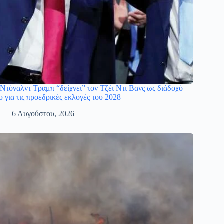
Ντόναλντ Τραμπ “δείχνει” τον Τζέι Ντι Βανς ως διάδοχό
υ για τις προεδρικές εκλογές του 2028
6 Αυγούστου, 2026