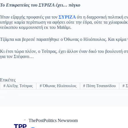
ce
ha
le
es
m
m
οι
Το Επικρατείας του ΣΥΡΙΖΑ έχει… πάγκο
bo
ts
gr
sa
ail
ail
ρ
ok
A
a
ge
α
Ήταν εξαρχής προφανές για τον
ΣΥΡΙΖΑ
ότι η διαχρονική πολιτική 
υπήρχε καμία περίπτωση να αφήσει ούτε την έδρα, ούτε τα χιλιαρικάκ
pp
m
στ
νεόκοπου κομμουνιστή εκ του Μαϊάμι.
εί
Τζάμπα και βερεσέ παραιτήθηκε ο Όθωνας ο Ηλιόπουλος. Και κρίμα γι
τε
Κι έτσι τώρα πλέον, ο Τσίπρας, έχει άλλον έναν δικό του βουλευτή 
για τον Στέφανο…
Ετικέτες
#
Αλέξης Τσίπρας
#
Όθωνας Ηλιόπουλος
#
Πόπη Τσαπανίδου
#
Σ
ThePostPolitics Newsroom