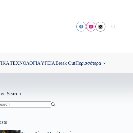
ΤΙΚΑ
ΤΕΧΝΟΛΟΓΙΑ
ΥΓΕΙΑ
Break Out
Περισσότερα
ive Search
o
sults
osts