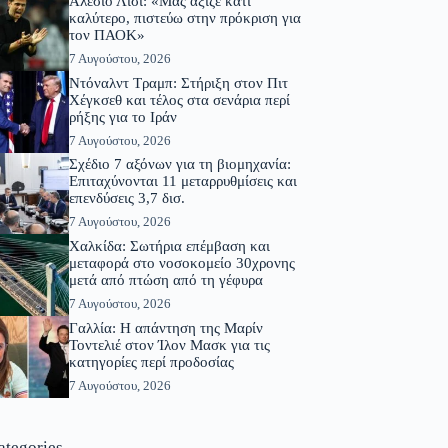
Αλέσιο Λίσι: «Μας άξιζε κάτι
καλύτερο, πιστεύω στην πρόκριση για
τον ΠΑΟΚ»
7 Αυγούστου, 2026
Ντόναλντ Τραμπ: Στήριξη στον Πιτ
Χέγκσεθ και τέλος στα σενάρια περί
ρήξης για το Ιράν
7 Αυγούστου, 2026
Σχέδιο 7 αξόνων για τη βιομηχανία:
Επιταχύνονται 11 μεταρρυθμίσεις και
επενδύσεις 3,7 δισ.
7 Αυγούστου, 2026
Χαλκίδα: Σωτήρια επέμβαση και
μεταφορά στο νοσοκομείο 30χρονης
μετά από πτώση από τη γέφυρα
7 Αυγούστου, 2026
Γαλλία: Η απάντηση της Μαρίν
Τοντελιέ στον Ίλον Μασκ για τις
κατηγορίες περί προδοσίας
7 Αυγούστου, 2026
ategories