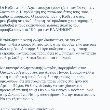
Οι Κυβερνητικοί Αξιωματούχοι έχουν χάσει τον έλεγχο των
λόγων τους. Η πρόβλεψη της ασφαλούς ήττης τους, τους
καθιστά νευρικούς. Ο εκπρόσωπος της Κυβερνήσεως,
μετεβλήθη σε κοινό υβριστή. Δι’ ομαδικού χαρακτηρισμού,
καθυβρίζει τους εκατοντάδες χιλιάδες πολίτες που
προσβλέπουν στο “Κόμμα των ΕΛΛΗΝΩΝ”.
Κατάπληκτη η κοινή γνώμη διαπιστώνει, ότι για να
διατηρηθεί ο κύριος Μητσοτάκης στην εξουσία, επιστρατεύει
όλα τα μέσα. Δεν ορρωδεί προ ουδεμιάς συνταγματικής
εκτροπής. Καταφώρως παραβιάζει το Σύνταγμα και καταπατά
τα θεμελιώδη πολιτικά δικαιώματα του λαού.
Με κυνισμό Δεληγιαννικής Φατρίας, παρεμβαίνει στον
Οργανισμό Λειτουργίας του Αρείου Πάγου. Προαναγγέλλει
τρίτη νομοθετική παρέμβαση, δια της οποίας εμμέσως
ομολογούν, ότι απεργάζονται παρεμβάσεις στο έργο του
Αρείου Πάγου. Θέλουν, δηλαδή, να συνεχίσουν την
προσφιλή τακτική τους! Θέλουν να εισάγουν κενά δαιμόνια
στην Δικαιοσύνη. Να την διαφθείρουν. Να την ταπεινώσουν.
Να την εξευτελίσουν.
Χωρίς αμφιβολία είναι επικίνδυνοι!