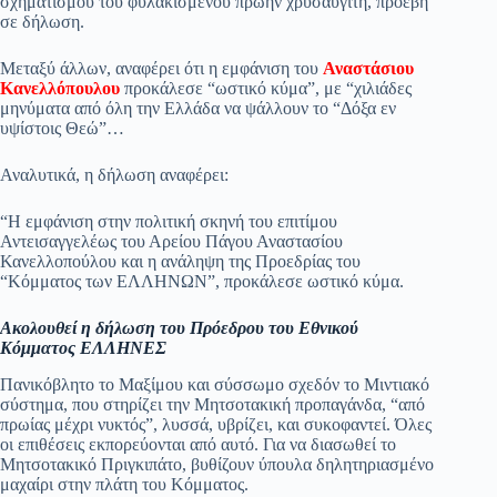
σχηματισμού του φυλακισμένου πρώην χρυσαυγίτη, προέβη
σε δήλωση.
pp
m
στ
εί
Μεταξύ άλλων, αναφέρει ότι η εμφάνιση του
Αναστάσιου
Κανελλόπουλου
προκάλεσε “ωστικό κύμα”, με “χιλιάδες
τε
μηνύματα από όλη την Ελλάδα να ψάλλουν το “Δόξα εν
υψίστοις Θεώ”…
Αναλυτικά, η δήλωση αναφέρει:
“Η εμφάνιση στην πολιτική σκηνή του επιτίμου
Αντεισαγγελέως του Αρείου Πάγου Αναστασίου
Κανελλοπούλου και η ανάληψη της Προεδρίας του
“Κόμματος των ΕΛΛΗΝΩΝ”, προκάλεσε ωστικό κύμα.
Ακολουθεί η δήλωση του Πρόεδρου του Εθνικού
Κόμματος ΕΛΛΗΝΕΣ
Πανικόβλητο το Μαξίμου και σύσσωμο σχεδόν το Μιντιακό
σύστημα, που στηρίζει την Μητσοτακική προπαγάνδα, “από
πρωίας μέχρι νυκτός”, λυσσά, υβρίζει, και συκοφαντεί. Όλες
οι επιθέσεις εκπορεύονται από αυτό. Για να διασωθεί το
Μητσοτακικό Πριγκιπάτο, βυθίζουν ύπουλα δηλητηριασμένο
μαχαίρι στην πλάτη του Κόμματος.