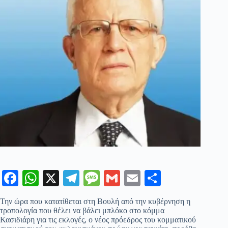
Fa
W
X
Te
M
G
E
Μ
ce
ha
le
es
m
m
οι
Την ώρα που κατατίθεται στη Βουλή από την κυβέρνηση η
bo
ts
gr
sa
ail
ail
ρ
τροπολογία που θέλει να βάλει μπλόκο στο κόμμα
Κασιδιάρη για τις εκλογές, ο νέος πρόεδρος του κομματικού
ok
A
a
ge
α