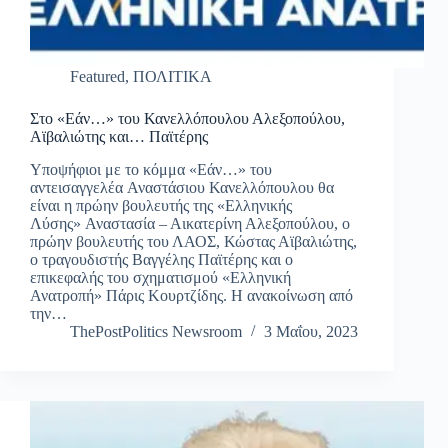
Featured
,
ΠΟΛΙΤΙΚΑ
Στο «Εάν…» του Κανελλόπουλου Αλεξοπούλου,
Αϊβαλιώτης και… Παϊτέρης
Υποψήφιοι με το κόμμα «Εάν…» του
αντεισαγγελέα Αναστάσιου Κανελλόπουλου θα
είναι η πρώην βουλευτής της «Ελληνικής
Λύσης» Αναστασία – Αικατερίνη Αλεξοπούλου, ο
πρώην βουλευτής του ΛΑΟΣ, Κώστας Αϊβαλιώτης,
ο τραγουδιστής Βαγγέλης Παϊτέρης και ο
επικεφαλής του σχηματισμού «Ελληνική
Ανατροπή» Πάρις Κουρτζίδης. Η ανακοίνωση από
την…
ThePostPolitics Newsroom
3 Μαΐου, 2023