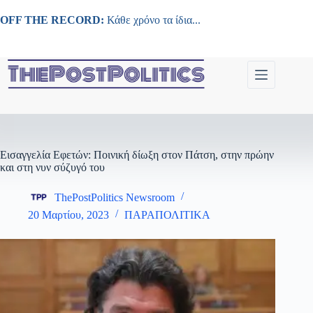
Μετάβαση
στο
OFF THE RECORD:
Κάθε χρόνο τα ίδια...
περιεχόμενο
Εισαγγελία Εφετών: Ποινική δίωξη στον Πάτση, στην πρώην
και στη νυν σύζυγό του
ThePostPolitics Newsroom
20 Μαρτίου, 2023
ΠΑΡΑΠΟΛΙΤΙΚΑ