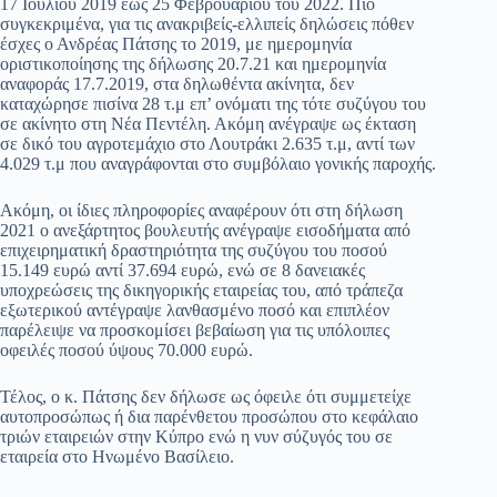
17 Ιουλίου 2019 έως 25 Φεβρουαρίου του 2022. Πιο
συγκεκριμένα, για τις ανακριβείς-ελλιπείς δηλώσεις πόθεν
έσχες ο Ανδρέας Πάτσης το 2019, με ημερομηνία
οριστικοποίησης της δήλωσης 20.7.21 και ημερομηνία
αναφοράς 17.7.2019, στα δηλωθέντα ακίνητα, δεν
καταχώρησε πισίνα 28 τ.μ επ’ ονόματι της τότε συζύγου του
σε ακίνητο στη Νέα Πεντέλη. Ακόμη ανέγραψε ως έκταση
σε δικό του αγροτεμάχιο στο Λουτράκι 2.635 τ.μ, αντί των
4.029 τ.μ που αναγράφονται στο συμβόλαιο γονικής παροχής.
Ακόμη, οι ίδιες πληροφορίες αναφέρουν ότι στη δήλωση
2021 ο ανεξάρτητος βουλευτής ανέγραψε εισοδήματα από
επιχειρηματική δραστηριότητα της συζύγου του ποσού
15.149 ευρώ αντί 37.694 ευρώ, ενώ σε 8 δανειακές
υποχρεώσεις της δικηγορικής εταιρείας του, από τράπεζα
εξωτερικού αντέγραψε λανθασμένο ποσό και επιπλέον
παρέλειψε να προσκομίσει βεβαίωση για τις υπόλοιπες
οφειλές ποσού ύψους 70.000 ευρώ.
Τέλος, ο κ. Πάτσης δεν δήλωσε ως όφειλε ότι συμμετείχε
αυτοπροσώπως ή δια παρένθετου προσώπου στο κεφάλαιο
τριών εταιρειών στην Κύπρο ενώ η νυν σύζυγός του σε
εταιρεία στο Ηνωμένο Βασίλειο.