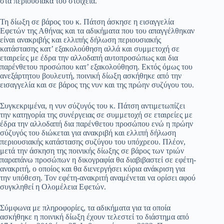
στα περιουσιακά του στοιχεία.
pp
m
στ
Τη δίωξη σε βάρος του κ. Πάτση άσκησε η εισαγγελία
εί
Εφετών της Αθήνας και τα αδικήματα που του απαγγέλθηκαν
είναι ανακριβής και ελλιπής δήλωση περιουσιακής
τε
κατάστασης κατ’ εξακολούθηση αλλά και συμμετοχή σε
εταιρείες με έδρα την αλλοδαπή αυτοπροσώπως και δια
παρένθετου προσώπου κατ’ εξακολούθηση. Εκτός όμως του
ανεξάρτητου βουλευτή, ποινική δίωξη ασκήθηκε από την
εισαγγελία και σε βάρος της νυν και της πρώην συζύγου του.
Συγκεκριμένα, η νυν σύζυγός του κ. Πάτση αντιμετωπίζει
την κατηγορία της συνέργειας σε συμμετοχή σε εταιρείες με
έδρα την αλλοδαπή δια παρένθετου προσώπου ενώ η πρώην
σύζυγός του διώκεται για ανακριβή και ελλιπή δήλωση
περιουσιακής κατάστασης συζύγου του υπόχρεου. Πλέον,
μετά την άσκηση της ποινικής δίωξης σε βάρος των τριών
παραπάνω προσώπων η δικογραφία θα διαβιβαστεί σε εφέτη-
ανακριτή, ο οποίος και θα διενεργήσει κύρια ανάκριση για
την υπόθεση. Τον εφέτη-ανακριτή αναμένεται να ορίσει αφού
συγκληθεί η Ολομέλεια Εφετών.
Σύμφωνα με πληροφορίες, τα αδικήματα για τα οποία
ασκήθηκε η ποινική δίωξη έχουν τελεστεί το διάστημα από