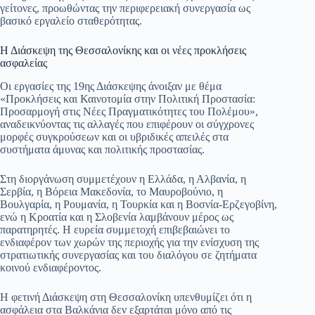
γείτονες, προωθώντας την περιφερειακή συνεργασία ως
βασικό εργαλείο σταθερότητας.
Η Διάσκεψη της Θεσσαλονίκης και οι νέες προκλήσεις
ασφαλείας
Οι εργασίες της 19ης Διάσκεψης άνοιξαν με θέμα
«Προκλήσεις και Καινοτομία στην Πολιτική Προστασία:
Προσαρμογή στις Νέες Πραγματικότητες του Πολέμου»,
αναδεικνύοντας τις αλλαγές που επιφέρουν οι σύγχρονες
μορφές συγκρούσεων και οι υβριδικές απειλές στα
συστήματα άμυνας και πολιτικής προστασίας.
Στη διοργάνωση συμμετέχουν η Ελλάδα, η Αλβανία, η
Σερβία, η Βόρεια Μακεδονία, το Μαυροβούνιο, η
Βουλγαρία, η Ρουμανία, η Τουρκία και η Βοσνία-Ερζεγοβίνη,
ενώ η Κροατία και η Σλοβενία λαμβάνουν μέρος ως
παρατηρητές. Η ευρεία συμμετοχή επιβεβαιώνει το
ενδιαφέρον των χωρών της περιοχής για την ενίσχυση της
στρατιωτικής συνεργασίας και του διαλόγου σε ζητήματα
κοινού ενδιαφέροντος.
Η φετινή Διάσκεψη στη Θεσσαλονίκη υπενθυμίζει ότι η
ασφάλεια στα Βαλκάνια δεν εξαρτάται μόνο από τις