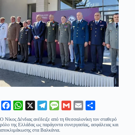
Fa
W
X
Te
M
G
E
Μ
ce
ha
le
es
m
m
οι
Ο Νίκος Δένδιας ανέδειξε από τη Θεσσαλονίκη τον σταθερό
bo
ts
gr
sa
ail
ail
ρ
ρόλο της Ελλάδας ως παράγοντα συνεργασίας, ασφάλειας και
αποκλιμάκωσης στα Βαλκάνια.
ok
A
a
ge
α