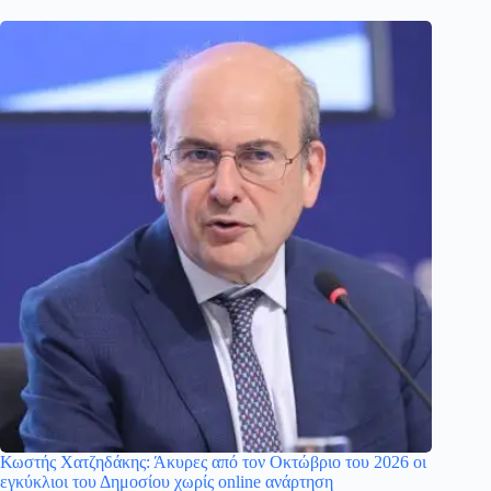
Κωστής Χατζηδάκης: Άκυρες από τον Οκτώβριο του 2026 οι
εγκύκλιοι του Δημοσίου χωρίς online ανάρτηση