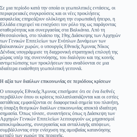
pp
m
στ
Σε μια περίοδο κατά την οποία οι γεωπολιτικές εντάσεις, οι
περιφερειακές συγκρούσεις και οι νέες προκλήσεις
εί
ασφαλείας επηρεάζουν ολόκληρη την ευρωπαϊκή ήπειρο, η
Ελλάδα επιχειρεί να ενισχύσει τον ρόλο της ως παράγοντας
τε
σταθερότητας και συνεργασίας στα Βαλκάνια. Από τη
Θεσσαλονίκη, στο πλαίσιο της 19ης Διάσκεψης των Αρχηγών
των Γενικών Επιτελείων των Ενόπλων Δυνάμεων των
βαλκανικών χωρών, ο υπουργός Εθνικής Άμυνας Νίκος
Δένδιας υπογράμμισε τη διαχρονική στρατηγική επιλογή της
χώρας υπέρ της συνεννόησης, του διαλόγου και της κοινής
αντιμετώπισης των προκλήσεων που αναδύονται σε μια
ιδιαίτερα ευαίσθητη γεωπολιτική γειτονιά.
Η αξία των διαύλων επικοινωνίας σε περιόδους κρίσεων
Ο υπουργός Εθνικής Άμυνας επισήμανε ότι σε ένα διεθνές
περιβάλλον όπου οι κρίσεις πολλαπλασιάζονται και οι εστίες
αστάθειας εμφανίζονται σε διαφορετικά σημεία του πλανήτη,
η ύπαρξη θεσμικών διαύλων επικοινωνίας αποκτά ιδιαίτερη
σημασία. Όπως τόνισε, συναντήσεις όπως η Διάσκεψη των
Αρχηγών Γενικών Επιτελείων λειτουργούν ως μηχανισμοί
αποκλιμάκωσης, συνεργασίας και ανταλλαγής απόψεων,
συμβάλλοντας στην ενίσχυση της αμοιβαίας κατανόησης
μεταξύ των χωρών της περιοχής.