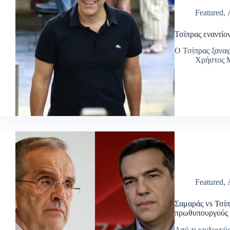
Featured
,
Τσίπρας εναντίο
Ο Τσίπρας ξαναφ
Χρήστος Μ
Featured
,
Σαμαράς vs Τσίπ
πρωθυπουργούς
Από τι κινδυνεύ