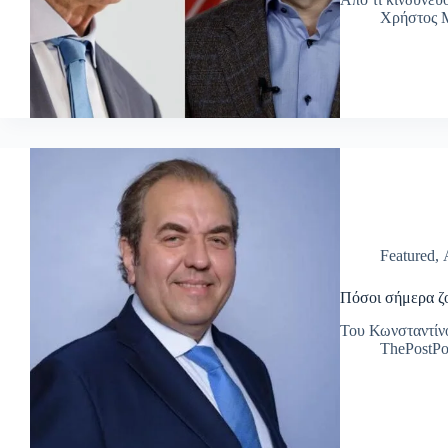
Χρήστος Μ
Featured
,
Πόσοι σήμερα ζο
Του Κωνσταντίν
ThePostPo