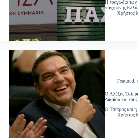
Η τραγωδία των Τ
σύγχρονης Ελλάδ
Χρήστος Μ
Featured
,
Ο Αλέξης Τσίπρα
Δικαίου και του
Ο Τσίπρας και η
Χρήστος Μ