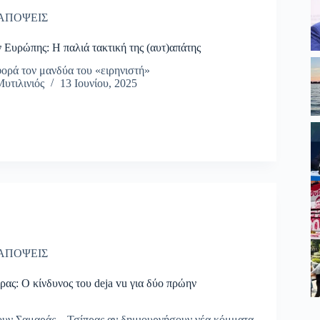
ΑΠΟΨΕΙΣ
ν Ευρώπης: Η παλιά τακτική της (αυτ)απάτης
ορά τον μανδύα του «ειρηνιστή»
υτιλινιός
13 Ιουνίου, 2025
ΑΠΟΨΕΙΣ
ρας: Ο κίνδυνος του deja vu για δύο πρώην
ουν Σαμαράς – Τσίπρας αν δημιουργήσουν νέα κόμματα