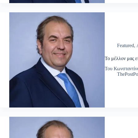
Featured
,
Το μέλλον μας ε
Του Κωνσταντίν
ThePostPo