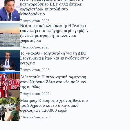
κατηγορούσε το ΕΣΥ αλλά έστειλε
ευχαριστήρια επιστολή στο
Μποδοσάκειο
7 Αυγούστου, 2026
Νέα τουρκική κλιμάκωση: Η Άγκυρα
επαναφέρει το αφήγημα περί «γκρίζων
ζωνών» με αφορμή το ελληνικό
χωροταξικό
7 Αυγούστου, 2026
Το «καλάθι» Μητσοτάκη για τη ΔΕΘ:
Στοχευμένα μέτρα και επενδύσεις στην
ενέργεια
7 Αυγούστου, 2026
Λίβερπουλ: Η συγκινητική αφιέρωση
στον Ντιόγκο Ζότα στο νέο πούλμαν
της ομάδας
7 Αυγούστου, 2026
Μυστράς: Κρίσιμος ο χρόνος θανάτου
του 90χρονου και το οικονομικό
όφελος των 120.000 ευρώ
7 Αυγούστου, 2026