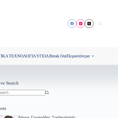
ΤΙΚΑ
ΤΕΧΝΟΛΟΓΙΑ
ΥΓΕΙΑ
Break Out
Περισσότερα
ive Search
o
sults
osts
Άδωνις Γεωργιάδης: Συνδικαλιστής