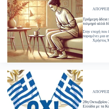
ΑΠΟΨΕΙ
Τριήμερη άδεια 
τολμηρό αλλά δίκ
Στην εποχή που 
παραμένει μια α
Χρήστος Μ
ΑΠΟΨΕΙ
28η Οκτωβρίου 2
Ελλάδα με τα Κα