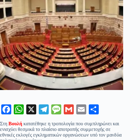
Fa
W
X
Te
M
G
E
Μ
ce
ha
le
es
m
m
οι
Στη
Βουλή
κατατέθηκε η τροπολογία που συμπληρώνει και
bo
ts
gr
sa
ail
ail
ρ
ενισχύει θεσμικά το πλαίσιο αποτροπής συμμετοχής σε
εθνικές εκλογές εγκληματικών οργανώσεων υπό τον μανδύα
ok
A
a
ge
α