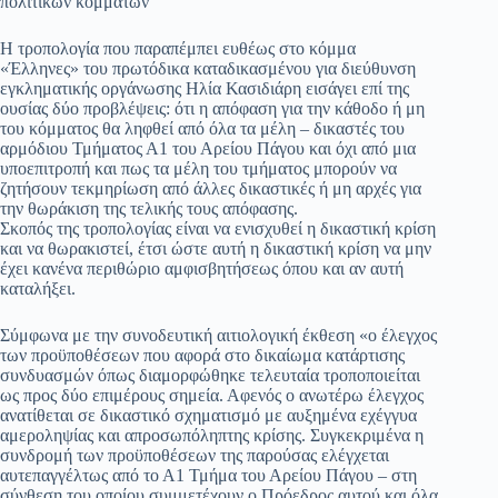
πολιτικών κομμάτων
pp
m
στ
Η τροπολογία που παραπέμπει ευθέως στο κόμμα
εί
«Έλληνες» του πρωτόδικα καταδικασμένου για διεύθυνση
εγκληματικής οργάνωσης Ηλία Κασιδιάρη εισάγει επί της
τε
ουσίας δύο προβλέψεις: ότι η απόφαση για την κάθοδο ή μη
του κόμματος θα ληφθεί από όλα τα μέλη – δικαστές του
αρμόδιου Τμήματος Α1 του Αρείου Πάγου και όχι από μια
υποεπιτροπή και πως τα μέλη του τμήματος μπορούν να
ζητήσουν τεκμηρίωση από άλλες δικαστικές ή μη αρχές για
την θωράκιση της τελικής τους απόφασης.
Σκοπός της τροπολογίας είναι να ενισχυθεί η δικαστική κρίση
και να θωρακιστεί, έτσι ώστε αυτή η δικαστική κρίση να μην
έχει κανένα περιθώριο αμφισβητήσεως όπου και αν αυτή
καταλήξει.
Σύμφωνα με την συνοδευτική αιτιολογική έκθεση «o έλεγχος
των προϋποθέσεων που αφορά στο δικαίωμα κατάρτισης
συνδυασμών όπως διαμορφώθηκε τελευταία τροποποιείται
ως προς δύο επιμέρους σημεία. Αφενός ο ανωτέρω έλεγχος
ανατίθεται σε δικαστικό σχηματισμό με αυξημένα εχέγγυα
αμεροληψίας και απροσωπόληπτης κρίσης. Συγκεκριμένα η
συνδρομή των προϋποθέσεων της παρούσας ελέγχεται
αυτεπαγγέλτως από το Α1 Τμήμα του Αρείου Πάγου – στη
σύνθεση του οποίου συμμετέχουν ο Πρόεδρος αυτού και όλα