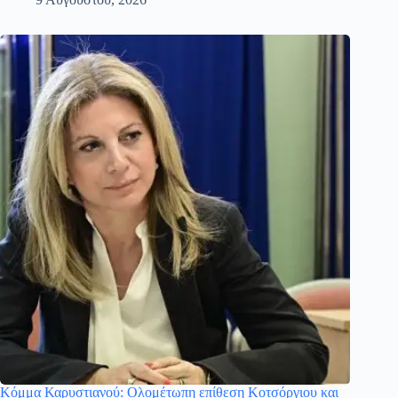
Κόμμα Καρυστιανού: Ολομέτωπη επίθεση Κοτσόργιου και