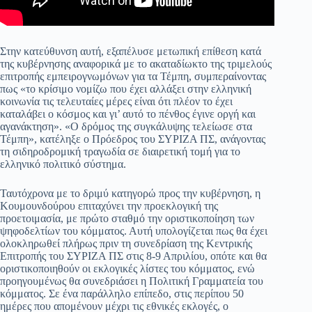
Στην κατεύθυνση αυτή, εξαπέλυσε μετωπική επίθεση κατά
της κυβέρνησης αναφορικά με το ακαταδίωκτο της τριμελούς
επιτροπής εμπειρογνωμόνων για τα Τέμπη, συμπεραίνοντας
πως «το κρίσιμο νομίζω που έχει αλλάξει στην ελληνική
κοινωνία τις τελευταίες μέρες είναι ότι πλέον το έχει
καταλάβει ο κόσμος και γι’ αυτό το πένθος έγινε οργή και
αγανάκτηση». «Ο δρόμος της συγκάλυψης τελείωσε στα
Τέμπη», κατέληξε ο Πρόεδρος του ΣΥΡΙΖΑ ΠΣ, ανάγοντας
τη σιδηροδρομική τραγωδία σε διαιρετική τομή για το
ελληνικό πολιτικό σύστημα.
Ταυτόχρονα με το δριμύ κατηγορώ προς την κυβέρνηση, η
Κουμουνδούρου επιταχύνει την προεκλογική της
προετοιμασία, με πρώτο σταθμό την οριστικοποίηση των
ψηφοδελτίων του κόμματος. Αυτή υπολογίζεται πως θα έχει
ολοκληρωθεί πλήρως πριν τη συνεδρίαση της Κεντρικής
Επιτροπής του ΣΥΡΙΖΑ ΠΣ στις 8-9 Απριλίου, οπότε και θα
οριστικοποιηθούν οι εκλογικές λίστες του κόμματος, ενώ
προηγουμένως θα συνεδριάσει η Πολιτική Γραμματεία του
κόμματος. Σε ένα παράλληλο επίπεδο, στις περίπου 50
ημέρες που απομένουν μέχρι τις εθνικές εκλογές, ο