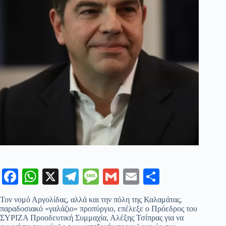
Fa
W
X
Te
M
G
E
Μ
ce
ha
le
es
m
m
οι
Τον νομό Αργολίδας, αλλά και την πόλη της Καλαμάτας,
bo
ts
gr
sa
ail
ail
ρ
παραδοσιακό «γαλάζιο» προπύργιο, επέλεξε ο Πρόεδρος του
ΣΥΡΙΖΑ Προοδευτική Συμμαχία, Αλέξης Τσίπρας για να
ok
A
a
ge
α