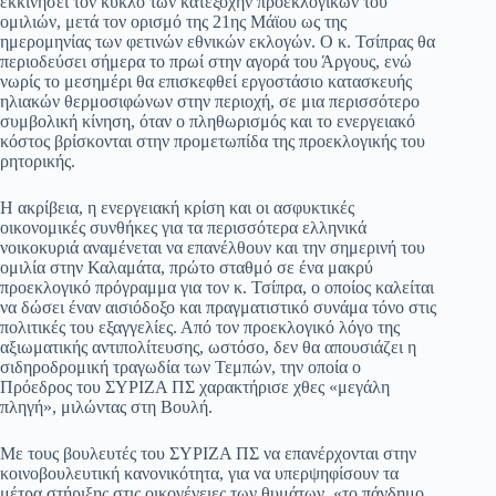
εκκινήσει τον κύκλο των κατεξοχήν προεκλογικών του
ομιλιών, μετά τον ορισμό της 21ης Μάϊου ως της
pp
m
στ
ημερομηνίας των φετινών εθνικών εκλογών. Ο κ. Τσίπρας θα
εί
περιοδεύσει σήμερα το πρωί στην αγορά του Άργους, ενώ
νωρίς το μεσημέρι θα επισκεφθεί εργοστάσιο κατασκευής
τε
ηλιακών θερμοσιφώνων στην περιοχή, σε μια περισσότερο
συμβολική κίνηση, όταν ο πληθωρισμός και το ενεργειακό
κόστος βρίσκονται στην προμετωπίδα της προεκλογικής του
ρητορικής.
Η ακρίβεια, η ενεργειακή κρίση και οι ασφυκτικές
οικονομικές συνθήκες για τα περισσότερα ελληνικά
νοικοκυριά αναμένεται να επανέλθουν και την σημερινή του
ομιλία στην Καλαμάτα, πρώτο σταθμό σε ένα μακρύ
προεκλογικό πρόγραμμα για τον κ. Τσίπρα, ο οποίος καλείται
να δώσει έναν αισιόδοξο και πραγματιστικό συνάμα τόνο στις
πολιτικές του εξαγγελίες. Από τον προεκλογικό λόγο της
αξιωματικής αντιπολίτευσης, ωστόσο, δεν θα απουσιάζει η
σιδηροδρομική τραγωδία των Τεμπών, την οποία ο
Πρόεδρος του ΣΥΡΙΖΑ ΠΣ χαρακτήρισε χθες «μεγάλη
πληγή», μιλώντας στη Βουλή.
Με τους βουλευτές του ΣΥΡΙΖΑ ΠΣ να επανέρχονται στην
κοινοβουλευτική κανονικότητα, για να υπερψηφίσουν τα
μέτρα στήριξης στις οικογένειες των θυμάτων, «το πάνδημο