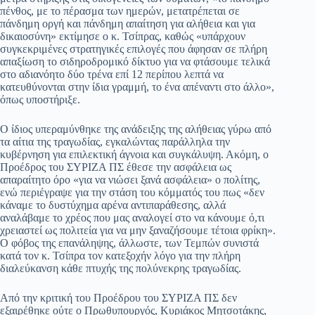
πένθος, με το πέρασμα των ημερών, μετατρέπεται σε
πάνδημη οργή και πάνδημη απαίτηση για αλήθεια και για
δικαιοσύνη» εκτίμησε ο κ. Τσίπρας, καθώς «υπάρχουν
συγκεκριμένες στρατηγικές επιλογές που άφησαν σε πλήρη
απαξίωση το σιδηροδρομικό δίκτυο για να φτάσουμε τελικά
στο αδιανόητο δύο τρένα επί 12 περίπου λεπτά να
κατευθύνονται στην ίδια γραμμή, το ένα απέναντι στο άλλο»,
όπως υποστήριξε.
Ο ίδιος υπεραμύνθηκε της ανάδειξης της αλήθειας γύρω από
τα αίτια της τραγωδίας, εγκαλώντας παράλληλα την
κυβέρνηση για επιλεκτική άγνοια και συγκάλυψη. Ακόμη, ο
Προέδρος του ΣΥΡΙΖΑ ΠΣ έθεσε την ασφάλεια ως
απαραίτητο όρο «για να νιώσει ξανά ασφάλεια» ο πολίτης,
ενώ περιέγραψε για την στάση του κόμματός του πως «δεν
κάναμε το δυστύχημα αρένα αντιπαράθεσης, αλλά
αναλάβαμε το χρέος που μας αναλογεί στο να κάνουμε ό,τι
χρειαστεί ως πολιτεία για να μην ξαναζήσουμε τέτοια φρίκη».
Ο φόβος της επανάληψης, άλλωστε, των Τεμπών συνιστά
κατά τον κ. Τσίπρα τον κατεξοχήν λόγο για την πλήρη
διαλεύκανση κάθε πτυχής της πολύνεκρης τραγωδίας.
Από την κριτική του Προέδρου του ΣΥΡΙΖΑ ΠΣ δεν
εξαιρέθηκε ούτε ο Πρωθυπουργός, Κυριάκος Μητσοτάκης,