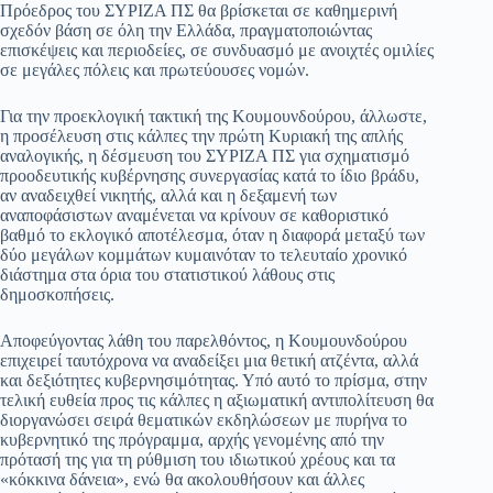
Πρόεδρος του ΣΥΡΙΖΑ ΠΣ θα βρίσκεται σε καθημερινή
σχεδόν βάση σε όλη την Ελλάδα, πραγματοποιώντας
επισκέψεις και περιοδείες, σε συνδυασμό με ανοιχτές ομιλίες
σε μεγάλες πόλεις και πρωτεύουσες νομών.
Για την προεκλογική τακτική της Κουμουνδούρου, άλλωστε,
η προσέλευση στις κάλπες την πρώτη Κυριακή της απλής
αναλογικής, η δέσμευση του ΣΥΡΙΖΑ ΠΣ για σχηματισμό
προοδευτικής κυβέρνησης συνεργασίας κατά το ίδιο βράδυ,
αν αναδειχθεί νικητής, αλλά και η δεξαμενή των
αναποφάσιστων αναμένεται να κρίνουν σε καθοριστικό
βαθμό το εκλογικό αποτέλεσμα, όταν η διαφορά μεταξύ των
δύο μεγάλων κομμάτων κυμαινόταν το τελευταίο χρονικό
διάστημα στα όρια του στατιστικού λάθους στις
δημοσκοπήσεις.
Αποφεύγοντας λάθη του παρελθόντος, η Κουμουνδούρου
επιχειρεί ταυτόχρονα να αναδείξει μια θετική ατζέντα, αλλά
και δεξιότητες κυβερνησιμότητας. Υπό αυτό το πρίσμα, στην
τελική ευθεία προς τις κάλπες η αξιωματική αντιπολίτευση θα
διοργανώσει σειρά θεματικών εκδηλώσεων με πυρήνα το
κυβερνητικό της πρόγραμμα, αρχής γενομένης από την
πρότασή της για τη ρύθμιση του ιδιωτικού χρέους και τα
«κόκκινα δάνεια», ενώ θα ακολουθήσουν και άλλες