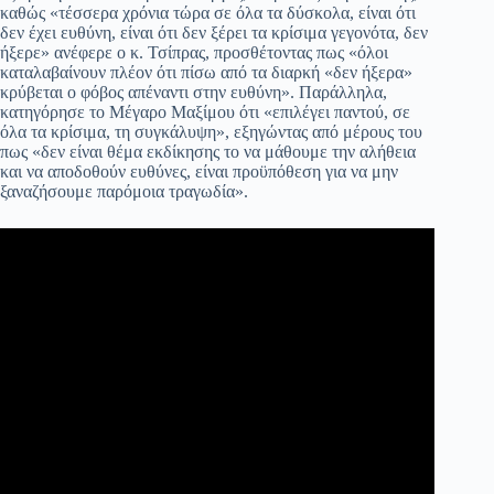
καθώς «τέσσερα χρόνια τώρα σε όλα τα δύσκολα, είναι ότι
δεν έχει ευθύνη, είναι ότι δεν ξέρει τα κρίσιμα γεγονότα, δεν
ήξερε» ανέφερε ο κ. Τσίπρας, προσθέτοντας πως «όλοι
καταλαβαίνουν πλέον ότι πίσω από τα διαρκή «δεν ήξερα»
κρύβεται ο φόβος απέναντι στην ευθύνη». Παράλληλα,
κατηγόρησε το Μέγαρο Μαξίμου ότι «επιλέγει παντού, σε
όλα τα κρίσιμα, τη συγκάλυψη», εξηγώντας από μέρους του
πως «δεν είναι θέμα εκδίκησης το να μάθουμε την αλήθεια
και να αποδοθούν ευθύνες, είναι προϋπόθεση για να μην
ξαναζήσουμε παρόμοια τραγωδία».