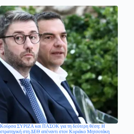
Κούρσα ΣΥΡΙΖΑ και ΠΑΣΟΚ για τη δεύτερη θέση: Η
στρατηγική στη ΔΕΘ απέναντι στον Κυριάκο Μητσοτάκη