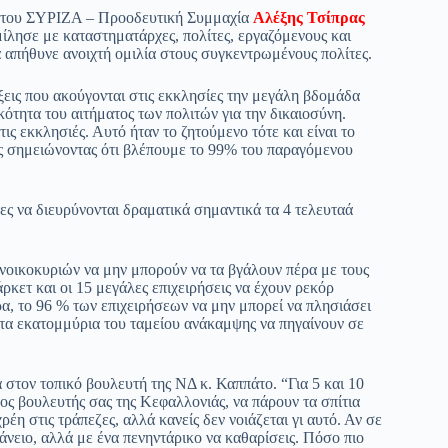
ος του ΣΥΡΙΖΑ – Προοδευτική Συμμαχία
Αλέξης Τσίπρας
ίλησε με καταστηματάρχες, πολίτες, εργαζόμενους και
 απήθυνε ανοιχτή ομιλία στους συγκεντρωμένους πολίτες.
έξεις που ακούγονται στις εκκλησίες την μεγάλη βδομάδα
ότητα του αιτήματος των πολιτών για την δικαιοσύνη.
τις εκκλησιές. Αυτό ήταν το ζητούμενο τότε και είναι το
ς σημειώνοντας ότι βλέπουμε το 99% του παραγόμενου
τες να διευρύνονται δραματικά σημαντικά τα 4 τελευταά
 νοικοκυριών να μην μπορούν να τα βγάλουν πέρα με τους
ρκετ και οι 15 μεγάλες επιχειρήσεις να έχουν ρεκόρ
α, το 96 % των επιχειρήσεων να μην μπορεί να πλησιάσει
ρώτα εκατομμύρια του ταμείου ανάκαμψης να πηγαίνουν σε
στον τοπικό βουλευτή της ΝΔ κ. Καππάτο. “Για 5 και 10
νος βουλευτής σας της Κεφαλλονιάς, να πάρουν τα σπίτια
έη στις τράπεζες, αλλά κανείς δεν νοιάζεται γι αυτό. Αν σε
άνειο, αλλά με ένα πενηντάρικο να καθαρίσεις. Πόσο πιο