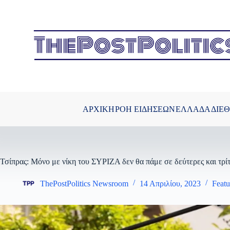
Μετάβαση
στο
περιεχόμενο
ΑΡΧΙΚΗ
ΡΟΗ ΕΙΔΗΣΕΩΝ
ΕΛΛΑΔΑ
ΔΙΕ
Τσίπρας: Μόνο με νίκη του ΣΥΡΙΖΑ δεν θα πάμε σε δεύτερες και τρί
ThePostPolitics Newsroom
14 Απριλίου, 2023
Featu