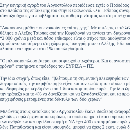
ce
ha
le
es
m
m
οι
Στην κεντρική αγορά του Αργοστολίου περιόδευσε εχτές ο Πρόεδρ
bo
ts
gr
sa
ail
ail
ρ
στο πλαίσιο της επίσκεψης του στην Κεφαλλονιά. Ο κ. Τσίπρας συνομ
συνταξιούχους για προβλήματα της καθημερινότητας και στη συνέχεια
ok
A
a
ge
α
pp
m
στ
“Δικαιοσύνη μάθετε οι ενοικούντες επί της γης”. Με αυτές τις επτά λ
θέλησε ο Αλέξης Τσίρπας από την Κεφαλονιά να τονίσει την διαχρονικ
εί
“2.000 χρόνια μετά και πόσο επίκαιρος είναι ο στίχος που ακούγεται σ
ζητούμενο και σήμερα στη χώρα μας” υπογράμμισε ο Αλέξης Τσίπρα
τε
πλούτου να πηγαίνει στο 1% του πληθυσμού.
“Οι πλούσιοι πλουσιότεροι και οι φτωχοί φτωχότεροι. Και οι ανισότη
χρόνια” επισήμανε ο πρόεδρος του ΣΥΡΙΖΑ – ΠΣ.
Την ίδια στιγμή, όπως είπε, “βλέπουμε τη σημαντική πλειοψηφία των
λογαριασμούς, την ακριβότερη βενζίνη και τον εφιάλτη του σούπερ μά
κερδοφορίας με κέρδη άνω του 1 δισεκατομμυρίου ευρώ. Την ίδια ώρ
την τράπεζα και το 4% να δανείζεται και να ξαναδανείζεται και τα π
επιχειρήσεις μετρημένες στα δάκτυλα των δύο χεριών”.
Μιλώντας στους κατοίκους του Αργοστολίου έκανε ιδιαίτερη αναφορά 
χιλιάδες ευρώ έρχονται τα κοράκια, τα οποία υπηρετεί και ο προκομέ
των ανθρώπων και την ίδια στιγμή η ΝΔ έχει 400 εκατομμύρια ευρώ χρ
λένε Παπαθανάση και είσαι υπουργός, μπορεί να έχεις 2 εκατ. ευρώ δ