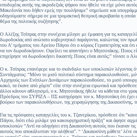
υποδοχέας αυτής της ακροδεξιάς ψήφου που ήθελε να είχε μόνο αυτός.
Μακεδονία που δήθεν εμείς την πουλήσαμε” σημείωσε και υπογράμμι
οδηγούμαστε σήμερα σε μια τρομακτική θεσμική ακροβασία η οποία κ
θέμα της πολιτικής συζήτησης”.
Ο Αλέξης Τσίπρας στην συνέχεια μίλησε με έμφαση για τις καταγγελ
δωροδοκίας από ανώτατο κυβερνητικό παράγοντα, καλώντας τον πρωθ
του Α’ τμήματος του Αρείου Πάγου ότι ο κύριος Γεραπετρίτης και ότ
να τον δωροδοκήσουν. Οφείλει να απαντήσει ο Μητσοτάκης. Ποιος εί
επιχείρησε να δωροδοκήσει δικαστή; Ποιος είναι αυτός;” τόνισε ο Αλ
Ο κ. Τσίπρας επανέφερε και το σκάνδαλο των υποκλοπών λέγοντας ότ
Συντάγματος: “Μόνο το μισό πολιτικό σύστημα παρακολουθούσε, μόν
Αρχηγούς των Ενόπλων Δυνάμεων παρακολουθούσε, το μισό υπουργικ
κακό, τα έκανε από χόμπι” είπε στην συνέχεια ειρωνικά και πρόσθεσ
άλλοι κάνουν αθλητισμό, ο κ. Μητσοτάκης ήθελε να κάθεται στο γραφ
Πρόεδρος του ΣΥΡΙΖΑ – ΠΣ κατηγόρησε τον κ. Μητσοτάκη ότι έχει ο
βούρκο των παρακολουθήσεων, της χειραγώγησης της Δικαιοσύνης, τ
Για τις πρόσφατες καταγγελίες του κ. Τζανερίκου, πρόσθεσε ότι “καν
Πάγου, διότι εδώ μιλάμε για κακουργηματική πράξη” και άφησε αιχμέ
υποκλοπών “Αντί να οδηγήσει στη Δικαιοσύνη αυτούς που έκαναν τις
αυτούς που αποκάλυπταν την αλήθεια”. “ ‘Δικαιοσύνη μάθετε’ λένε οι 
οι γραφές” είπε χαρακτηριστικά ο κ. Τσίπρας και πρόσθεσε: “περιμέν