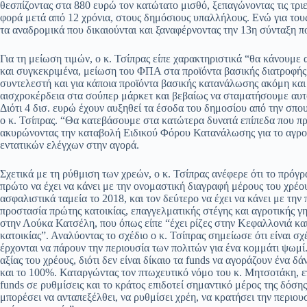
θεσπίζοντας στα 880 ευρώ τον κατώτατο μισθό, ξεπαγώνοντας τις τριε
φορά μετά από 12 χρόνια, στους δημόσιους υπαλλήλους. Ενώ για τους
τα αναδρομικά που δικαιούνται και ξαναφέρνοντας την 13η σύνταξη 
Για τη μείωση τιμών, ο κ. Τσίπρας είπε χαρακτηριστικά “θα κάνουμε
και συγκεκριμένα, μείωση του ΦΠΑ στα προϊόντα βασικής διατροφή
συντελεστή και για κάποια προϊόντα βασικής κατανάλωσης ακόμη και
αισχροκέρδεια στα σούπερ μάρκετ και βεβαίως να σταματήσουμε αυτό
Διότι 4 δισ. ευρώ έχουν αυξηθεί τα έσοδα του δημοσίου από την σπ
ο κ. Τσίπρας. “Θα κατεβάσουμε στα κατώτερα δυνατά επίπεδα που π
ακυρώνοντας την καταβολή Ειδικού Φόρου Κατανάλωσης για το αγροτ
εντατικών ελέγχων στην αγορά.
Σχετικά με τη ρύθμιση των χρεών, ο κ. Τσίπρας ανέφερε ότι το πρό
πρώτο να έχει να κάνει με την ονομαστική διαγραφή μέρους του χρέους
ασφαλιστικά ταμεία το 2018, και τον δεύτερο να έχει να κάνει με τη
προστασία πρώτης κατοικίας, επαγγελματικής στέγης και αγροτικής γ
στην Λούκα Κατσέλη, που όπως είπε “έχει ρίζες στην Κεφαλλονιά και
κατοικίας”. Αναλύοντας το σχέδιο ο κ. Τσίπρας σημείωσε ότι είναι σχ
έρχονται να πάρουν την περιουσία των πολιτών για ένα κομμάτι ψωμί
αξίας του χρέους, διότι δεν είναι δίκαιο τα funds να αγοράζουν ένα δ
και το 100%. Καταργώντας τον πτωχευτικό νόμο του κ. Μητσοτάκη, 
funds σε ρυθμίσεις και το κράτος επιδοτεί σημαντικό μέρος της δόσης
μπορέσει να ανταπεξέλθει, να ρυθμίσει χρέη, να κρατήσει την περιουσ