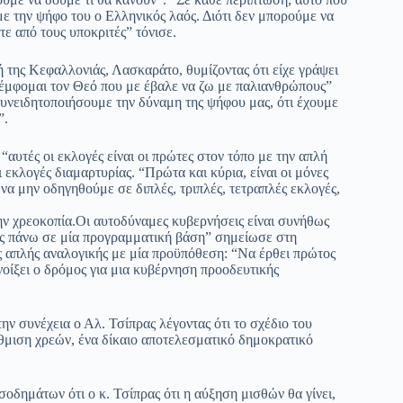
με την ψήφο του ο Ελληνικός λαός. Διότι δεν μπορούμε να
τε από τους υποκριτές” τόνισε.
 της Κεφαλλονιάς, Λασκαράτο, θυμίζοντας ότι είχε γράψει
μέμφομαι τον Θεό που με έβαλε να ζω με παλιανθρώπους”
συνειδητοποιήσουμε την δύναμη της ψήφου μας, ότι έχουμε
”.
 “αυτές οι εκλογές είναι οι πρώτες στον τόπο με την απλή
 εκλογές διαμαρτυρίας. “Πρώτα και κύρια, είναι οι μόνες
να μην οδηγηθούμε σε διπλές, τριπλές, τετραπλές εκλογές,
ην χρεοκοπία.Οι αυτοδύναμες κυβερνήσεις είναι συνήθως
ίας πάνω σε μία προγραμματική βάση” σημείωσε στη
ης απλής αναλογικής με μία προϋπόθεση: “Να έρθει πρώτος
οίξει ο δρόμος για μια κυβέρνηση προοδευτικής
την συνέχεια ο Αλ. Τσίπρας λέγοντας ότι το σχέδιο του
μιση χρεών, ένα δίκαιο αποτελεσματικό δημοκρατικό
οδημάτων ότι ο κ. Τσίπρας ότι η αύξηση μισθών θα γίνει,