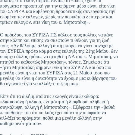
πολίτες στο Ίλιον, σημειώνοντας ότι «όπως έχουν τα
πράγματα η προοπτική για την επόμενη μέρα είναι, είτε νίκη
pp
m
στ
του ΣΥΡΙΖΑ και κυβέρνηση προοδευτικής συνεργασίας την
εί
επομένη των εκλογών, χωρίς την περιπέτεια δεύτερων και
τρίτων εκλογών, είτε νίκη του κ. Μητσοτάκη».
τε
Ο πρόεδρος του ΣΥΡΙΖΑ ΠΣ κάλεσε τους πολίτες να πάνε
στην κάλπη και επίσης να σκεφτούν τι θέλουν για τη ζωή
τους. «Αν θέλουμε αλλαγή αυτή μπορεί να γίνει μονάχα με
τον ΣΥΡΙΖΑ πρώτο κόμμα στις εκλογές της 21ης Μαΐου, δεν
υπάρχει άλλος τρόπος να ηττηθεί η ΝΔ του κ. Μητσοτάκη, να
ηττηθεί το καθεστώς Μητσοτάκη», τόνισε. Σημείωσε ότι
«ήττα Μητσοτάκη σημαίνει νίκη του ΣΥΡΙΖΑ και όσο πιο
μεγάλη είναι η νίκη του ΣΥΡΙΖΑ στις 21 Μαΐου τόσο πιο
μεγάλη θα είναι η δυνατότητα να έχουμε μια κυβέρνηση που
θα αγωνιστεί για να αλλάξει τη ζωή μας».
Είπε ότι τα διλήμματα στις εκλογές είναι ξεκάθαρα:
«δικαιοσύνη ή αδικία, εντιμότητα ή διαφθορά, αλήθεια ή
συγκάλυψη, αλλαγή ή Μητσοτάκης». Εξέφρασε την «βαθιά
πεποίθηση» του ότι «ο λαός έχει πάρει την απόφαση να
αλλάξει τα πράγματα, ποθεί μια μεγάλη αλλαγή στην
καθημερινότητα του».