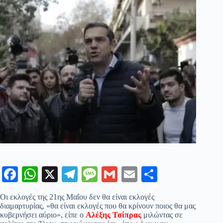
Fa
W
X
Te
M
G
E
Μ
ce
ha
le
es
m
m
οι
Οι εκλογές της 21ης Μαΐου δεν θα είναι εκλογές
bo
ts
gr
sa
ail
ail
ρ
διαμαρτυρίας, «θα είναι εκλογές που θα κρίνουν ποιος θα μας
κυβερνήσει αύριο», είπε ο
Αλέξης Τσίπρας
μιλώντας σε
ok
A
a
ge
α