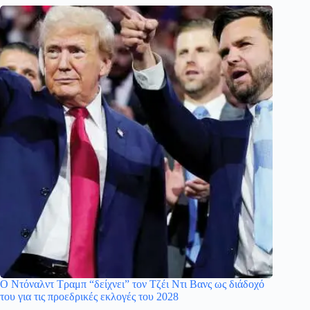
Ο Ντόναλντ Τραμπ “δείχνει” τον Τζέι Ντι Βανς ως διάδοχό
του για τις προεδρικές εκλογές του 2028