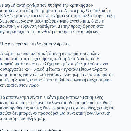
Η αιχμή αυτή αγγίζει τον πυρήνα της κριτικής που
διατυπώνεται ήδη σε τμήματα της Αριστεράς. Ότι δηλαδή η
ΕΛΑΣ εμφανίζεται ως ένα σχήμα ενότητας, αλλά στην πράξη
λειτουργεί ως ένα αυστηρά αρχηγικό εγχείρημα, όπου η
πολιτική διεύρυνση ταυτίζεται με την προσχώρηση στον
ηγέτη και όχι με τη σύνθεση διαφορετικών απόψεων.
Η Αριστερά σε κύκλο αυτοαναίρεσης
Ακόμη πιο αποκαλυπτική ήταν η αναφορά του πρώην
υπουργού στις αποχωρήσεις από τη Νέα Αριστερά. Η
παρατήρησή του ότι στελέχη που μέχρι χθες μιλούσαν για
συνεργασίες και «λαϊκά μέτωπα» εγκαταλείπουν τώρα το
κόμμα τους για να προσεγγίσουν έναν φορέα που απορρίπτει
αυτή τη λογική, αποτυπώνει τη βαθιά πολιτική σύγχυση που
επικρατεί στον χώρο.
Το αποτέλεσμα είναι η εικόνα μιας κατακερματισμένης
αντιπολίτευσης που ανακυκλώνει τα ίδια πρόσωπα, τις ίδιες
αντιπαραθέσεις και τις ίδιες στρατηγικές διαφωνίες, χωρίς να
πείθει ότι μπορεί να προσφέρει μια συνεκτική εναλλακτική
πρόταση διακυβέρνησης.
Ο λογαριασμός του παρελθόντος