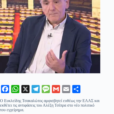
Fa
W
X
Te
M
G
E
Μ
ce
ha
le
es
m
m
οι
Ο Ευκλείδης Τσακαλώτος αμφισβητεί ευθέως την ΕΛΑΣ και
bo
ts
gr
sa
ail
ail
ρ
εκθέτει τις αντιφάσεις του Αλέξη Τσίπρα στο νέο πολιτικό
του εγχείρημα.
ok
A
a
ge
α