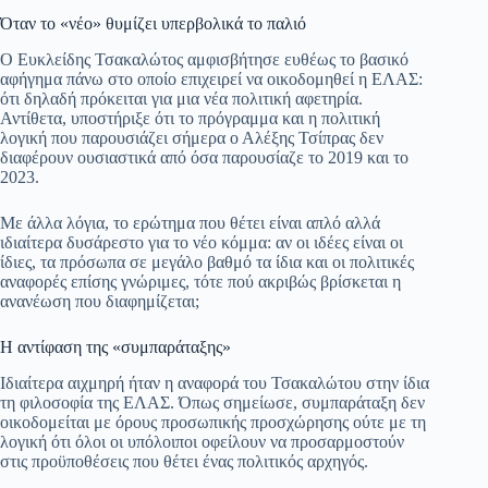
Όταν το «νέο» θυμίζει υπερβολικά το παλιό
Ο Ευκλείδης Τσακαλώτος αμφισβήτησε ευθέως το βασικό
αφήγημα πάνω στο οποίο επιχειρεί να οικοδομηθεί η ΕΛΑΣ:
ότι δηλαδή πρόκειται για μια νέα πολιτική αφετηρία.
Αντίθετα, υποστήριξε ότι το πρόγραμμα και η πολιτική
λογική που παρουσιάζει σήμερα ο Αλέξης Τσίπρας δεν
διαφέρουν ουσιαστικά από όσα παρουσίαζε το 2019 και το
2023.
Με άλλα λόγια, το ερώτημα που θέτει είναι απλό αλλά
ιδιαίτερα δυσάρεστο για το νέο κόμμα: αν οι ιδέες είναι οι
ίδιες, τα πρόσωπα σε μεγάλο βαθμό τα ίδια και οι πολιτικές
αναφορές επίσης γνώριμες, τότε πού ακριβώς βρίσκεται η
ανανέωση που διαφημίζεται;
Η αντίφαση της «συμπαράταξης»
Ιδιαίτερα αιχμηρή ήταν η αναφορά του Τσακαλώτου στην ίδια
τη φιλοσοφία της ΕΛΑΣ. Όπως σημείωσε, συμπαράταξη δεν
οικοδομείται με όρους προσωπικής προσχώρησης ούτε με τη
λογική ότι όλοι οι υπόλοιποι οφείλουν να προσαρμοστούν
στις προϋποθέσεις που θέτει ένας πολιτικός αρχηγός.