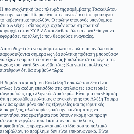
Η πιο ενοχλητική ίσως πλευρά της παρέμβασης Τσακαλώτου
για την πλευρά Τσίπρα είναι ότι επαναφέρει στο προσκήνιο
το κυβερνητικό παρελθόν. Ο πρώην υπουργός υπενθύμισε
ότι ο Αλέξης Τσίπρας είχε σχεδόν απόλυτη πολιτική
κυριαρχία στον ΣΥΡΙΖΑ και διέθετε όλα τα εργαλεία για να
εφαρμόσει τις αλλαγές που θεωρούσε αναγκαίες.
Αυτό οδηγεί σε ένα κρίσιμο πολιτικό ερώτημα: αν όλα όσα
παρουσιάζονται σήμερα ως νέα πολιτική πρόταση μπορούσαν
να είχαν εφαρμοστεί όταν ο ίδιος βρισκόταν στο απόγειο της
ισχύος του, γιατί δεν συνέβη τότε; Και γιατί οι πολίτες να
πιστέψουν ότι θα συμβούν τώρα;
Η δημόσια κριτική του Ευκλείδη Τσακαλώτου δεν είναι
απλώς ένα ακόμη επεισόδιο στις ατελείωτες εσωτερικές
συγκρούσεις της ελληνικής Αριστεράς. Είναι μια υπενθύμιση
ότι η προσπάθεια πολιτικής επανεκκίνησης του Αλέξη Τσίπρα
δεν θα κριθεί μόνο από τις εξαγγελίες και τις ιδρυτικές
διακηρύξεις, αλλά κυρίως από την ικανότητά της να
απαντήσει στα ερωτήματα που θέτουν ακόμη και πρώην
στενοί συνεργάτες του. Γιατί όταν οι πιο σκληρές
αμφισβητήσεις προέρχονται από το ίδιο σου το πολιτικό
περιβάλλον, το πρόβλημα δεν είναι επικοινωνιακό. Είναι