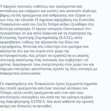
pp
m
στ
Υπάρχουν πολιτικές επιθέσεις που προέρχονται από
αντιπάλους και υπάρχουν και εκείνες που αποκτούν ιδιαίτερο
εί
βάρος επειδή προέρχονται από ανθρώπους που έζησαν εκ
των έσω την εξουσία. Η δημόσια παρέμβαση του Ευκλείδη
τε
Τσακαλώτου κατά του Αλέξη Τσίπρα ανήκει ξεκάθαρα στη
δεύτερη κατηγορία. Ο πρώην υπουργός Οικονομικών δεν
περιορίστηκε σε μια απλή διαφωνία για τη στρατηγική της
Ελληνικής Αριστερής Συμπαράταξης (ΕΛΑΣ), αλλά
αμφισβήτησε ευθέως την αξιοπιστία του ίδιου του
εγχειρήματος, θέτοντας στο επίκεντρο ένα ερώτημα που
ακούγεται όλο και πιο συχνά στον χώρο της
κεντροαριστεράς: πώς μπορεί να εμφανίζεται ως φορέας
πολιτικής ανανέωσης ένας πολιτικός που κυβέρνησε επί
χρόνια, διαμόρφωσε τους συσχετισμούς στον χώρο του και
σήμερα επιστρέφει προτείνοντας σχεδόν τις ίδιες συνταγές με
διαφορετική συσκευασία;
Οι παρατηρήσεις του Τσακαλώτου έχουν ξεχωριστή σημασία
όχι επειδή προέρχονται από έναν πολιτικό αντίπαλο του
Τσίπρα, αλλά επειδή προέρχονται από έναν από τους
στενότερους συνεργάτες του κατά την πιο κρίσιμη περίοδο
της διακυβέρνησης ΣΥΡΙΖΑ. Και αυτό καθιστά την κριτική
ακόμη πιο δύσκολη να αγνοηθεί.