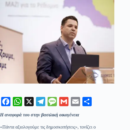
Fa
W
X
Te
M
G
E
Μ
ce
ha
le
es
m
m
οι
Η αναφορά του στην βασιλική οικογένεια
bo
ts
gr
sa
ail
ail
ρ
ok
A
a
ge
α
«Πάντα αξιολογούμε τις δημοσκοπήσεις», τονίζει ο