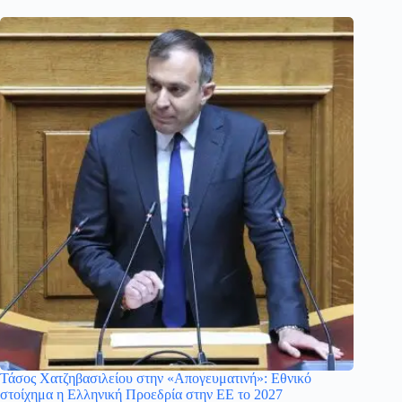
Τάσος Χατζηβασιλείου στην «Απογευματινή»: Εθνικό
στοίχημα η Ελληνική Προεδρία στην ΕΕ το 2027