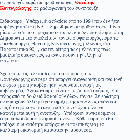
υφυπουργός παρά τω πρωθυπουργώ,
Θανάσης
pp
m
στ
Κοντογεώργης
, σε ραδιοφωνική του συνέντευξη.
εί
Ειδικότερα «Υπάρχει ένα πλαίσιο από το 1994 που δεν ήταν
τε
κυβέρνηση τότε η ΝΔ. Πληρώθηκαν οι προϋποθέσεις. Είναι
μία υπόθεση που προχώρησε τυπικά και δεν αισθάνομαι ότι η
Δημοκρατία μας απειλείται», τόνισε ο υφυπουργός παρά τω
πρωθυπουργώ, Θανάσης Κοντογεώργης, μιλώντας στα
Παραπολιτικά 90,1, για την αίτηση των μελών της τέως
βασιλικής οικογένειας να ανακτήσουν την ελληνική
ιθαγένεια.
Σχετικά με τις τελευταίες δημοσκοπήσεις, ο κ.
Κοντογεώργης ανέφερε ότι υπάρχει αναγνώριση και αναμονή
σε σχέση με την κυβέρνηση. «Φαίνεται αντοχή της
κυβέρνησης. Αξιολογούμε πάντοτε τις δημοσκοπήσεις. Στο
τέλος από τη δουλειά θα κριθούν όλα», τόνισε. Σε ερώτηση
αν υπάρχουν άλλα μέτρα στήριξης της κοινωνίας απάντησε
πως όσο η οικονομία αναπτύσσεται, στόχος είναι να
κατανέμεται αυτή η ανάπτυξη. «Υπάρχουν συγκεκριμένοι
ευρωπαϊκοί δημοσιονομικοί κανόνες. Κάθε φορά που θα
υπάρχει η δυνατότητα υπάρχουν οι πολιτικές για μια
καλύτερη οικονομική κατάσταση», πρόσθεσε.