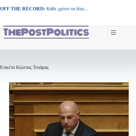
Μετάβαση
στο
OFF THE RECORD:
Κάθε χρόνο τα ίδια...
περιεχόμενο
Ετικέτα
Κώστας Τσιάρας