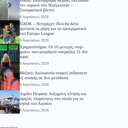
Ρωσία: Εκατομμύρια ακρίδες σκέπασαν
τον ουρανό στο Νταγκεστάν –
Σοκαριστικά βίντεο
6 Αυγούστου, 2026
ΠΑΟΚ – Άντερλεχτ: Πού θα δείτε
ζωντανά τη μάχη για τα προκριματικά
του Europa League
6 Αυγούστου, 2026
Χρηματιστήριο: Οι 16 μετοχές «top-
guns» που μοιράζουν υπεραξίες 31 δισ.
ευρώ
6 Αυγούστου, 2026
Μεξικό: Δολοφονία νεαρού influencer
εξ επαφής σε live μετάδοση
6 Αυγούστου, 2026
Λιμάνι Πειραιά: Αυξημένη κίνηση και
υψηλές πληρότητες στα πλοία για τα
νησιά του Αιγαίου
6 Αυγούστου, 2026
ategories