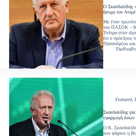
Ο Σκανδαλίδης «
ήσυχο τον Αντρέα
Με έναν πρωτότ
του ΠΑΣΟΚ – ΚΙ
Τσίπρα στον ιδ
ότι ο πρόεδρος 
Παπανδρέου και
ThePostPo
Featured
,
Σκανδαλίδης για
εφαρμογή όσων 
Ο Κ. Σκανδαλίδη
που ψήφισε η Βο