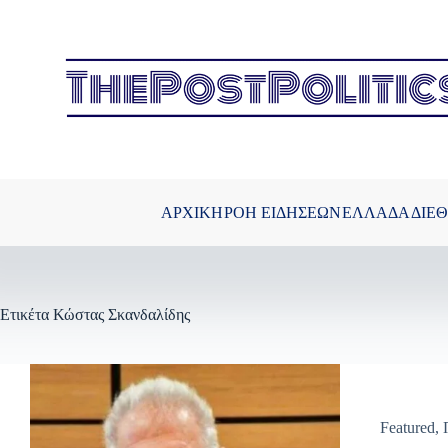
Μετάβαση
στο
περιεχόμενο
ΑΡΧΙΚΗ
ΡΟΗ ΕΙΔΗΣΕΩΝ
ΕΛΛΑΔΑ
ΔΙΕ
Ετικέτα
Κώστας Σκανδαλίδης
Featured
,