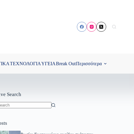
ΤΙΚΑ
ΤΕΧΝΟΛΟΓΙΑ
ΥΓΕΙΑ
Break Out
Περισσότερα
ive Search
o
sults
osts