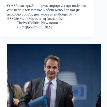
Ο Αλβανός πρωθυπουργός παραμένει αμετακίνητος
στις θέσεις του για τον Φρέντυ Μπελέρη και με
περίσσιο θράσος μας καλεί να μάθουμε στην
Ελλάδα να σεβόμαστε τη Δικαιοσύνη
ThePostPolitics Newsroom
16 Φεβρουαρίου, 2024