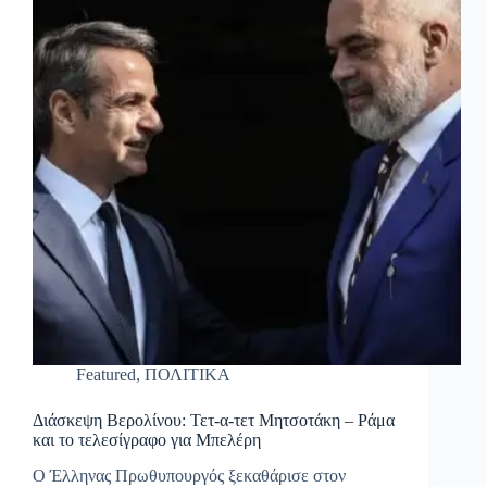
Featured
,
ΠΟΛΙΤΙΚΑ
Διάσκεψη Βερολίνου: Τετ-α-τετ Μητσοτάκη – Ράμα
και το τελεσίγραφο για Μπελέρη
Ο Έλληνας Πρωθυπουργός ξεκαθάρισε στον