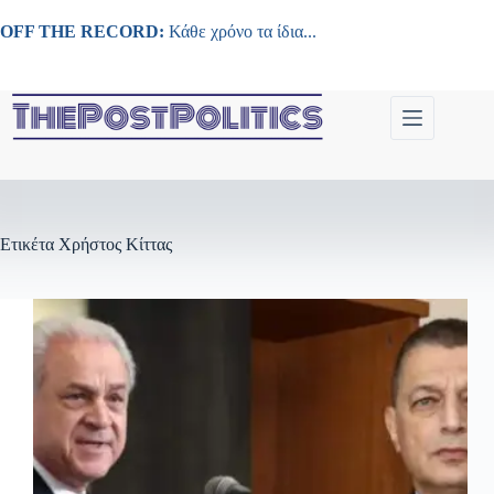
Μετάβαση
στο
OFF THE RECORD:
Κάθε χρόνο τα ίδια...
περιεχόμενο
Ετικέτα
Χρήστος Κίττας