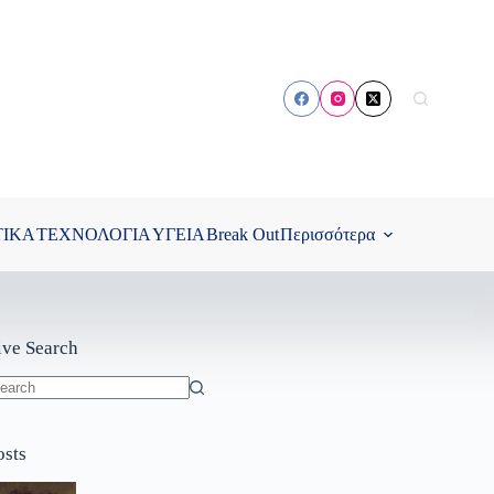
ΤΙΚΑ
ΤΕΧΝΟΛΟΓΙΑ
ΥΓΕΙΑ
Break Out
Περισσότερα
ive Search
o
sults
osts