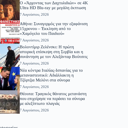
Ο «Άρχοντας των Δαχτυλιδιών» σε 4K
Ultra HD Blu-ray με μεγάλη έκπτωση
7 Αυγούστου, 2026
Αθήνα: Συναγερμός για την εξαφάνιση
15χρονου – Έκκληση από το
«Χαμόγελο του Παιδιού»
7 Αυγούστου, 2026
Βολοντίμιρ Ζελένσκι: Η πρώτη
ιστορική επίσκεψη στη Σερβία και η
συνάντηση με τον Αλεξάνταρ Βούτσιτς
7 Αυγούστου, 2026
Νέα κόντρα Ιταλίας-Ισπανίας για το
μεταναστευτικό: Αδιάλλακτη η
Τζόρτζια Μελόνι στα σύνορα
7 Αυγούστου, 2026
Θέουτα: Τραγικός θάνατος μετανάστη
που επιχείρησε να περάσει τα σύνορα
με αλεξίπτωτο πλαγιάς
7 Αυγούστου, 2026
ategories