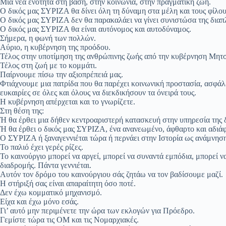
Μια νέα ενότητα στη βάση, στην κοινωνία, στην πραγματική ζωή.
Ο δικός μας ΣΥΡΙΖΑ θα δίνει όλη τη δύναμη στα μέλη και τους φίλου
Ο δικός μας ΣΥΡΙΖΑ δεν θα παρακαλάει να γίνει συνιστώσα της διαπ
Ο δικός μας ΣΥΡΙΖΑ θα είναι αυτόνομος και αυτοδύναμος.
Σήμερα, η φωνή των πολλών.
Αύριο, η κυβέρνηση της προόδου.
Τέλος στην υποτίμηση της ανθρώπινης ζωής από την κυβέρνηση Μητ
Τέλος στη ζωή με το κομμάτι.
Παίρνουμε πίσω την αξιοπρέπειά μας.
Φτιάχνουμε μια πατρίδα που θα παρέχει κοινωνική προστασία, ασφάλει
ευκαιρίες σε όλες και όλους να διεκδικήσουν τα όνειρά τους.
Η κυβέρνηση απέρχεται και το γνωρίζετε.
Στη θέση της:
Ή θα έρθει μια δήθεν κεντροαριστερή κατασκευή στην υπηρεσία της 
Ή θα έρθει ο δικός μας ΣΥΡΙΖΑ, ένα ανανεωμένο, άφθαρτο και αδιά
Ο ΣΥΡΙΖΑ ή ξαναγεννιέται τώρα ή περνάει στην Ιστορία ως ανάμνηση
Το παλιό έχει γερές ρίζες.
Το καινούργιο μπορεί να αργεί, μπορεί να συναντά εμπόδια, μπορεί ν
διαδρομής. Πάντα γεννιέται.
Αυτόν τον δρόμο του καινούργιου σάς ζητάω να τον βαδίσουμε μαζί.
Η στήριξή σας είναι απαραίτητη όσο ποτέ.
Δεν έχω κομματικό μηχανισμό.
Είχα και έχω μόνο εσάς.
Γι’ αυτό μην περιμένετε την ώρα των εκλογών για Πρόεδρο.
Γεμίστε τώρα τις ΟΜ και τις Νομαρχιακές.