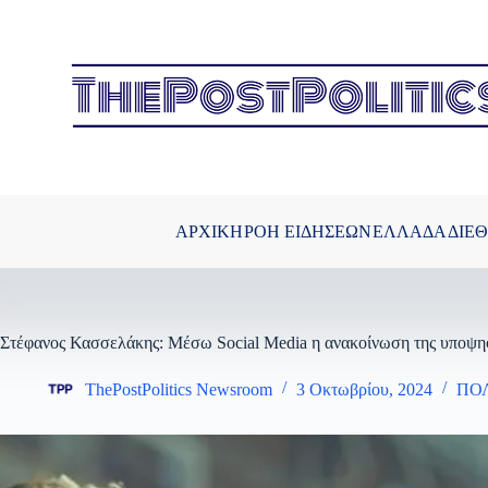
Μετάβαση
στο
περιεχόμενο
ΑΡΧΙΚΗ
ΡΟΗ ΕΙΔΗΣΕΩΝ
ΕΛΛΑΔΑ
ΔΙΕ
Στέφανος Κασσελάκης: Μέσω Social Media η ανακοίνωση της υποψηφι
ThePostPolitics Newsroom
3 Οκτωβρίου, 2024
ΠΟ