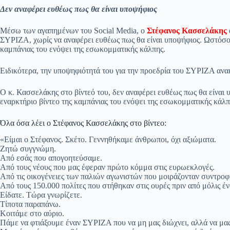
ce
ha
le
es
m
m
οι
Δεν αναφέρει ευθέως πως θα είναι υποψήφιος
bo
ts
gr
sa
ail
ail
ρ
ok
A
a
ge
α
Μέσω των αγαπημένων του Social Media, ο
Στέφανος Κασσελάκης
ΣΥΡΙΖΑ, χωρίς να αναφέρει ευθέως πως θα είναι υποψήφιος. Ωστόσο κ
pp
m
στ
καμπάνιας του ενόψει της εσωκομματικής κάλπης.
εί
Ειδικότερα, την υποψηφιότητά του για την προεδρία του ΣΥΡΙΖΑ αν
τε
Ο κ. Κασσελάκης στο βίντεό του, δεν αναφέρει ευθέως πως θα είναι 
εναρκτήριο βίντεο της καμπάνιας του ενόψει της εσωκομματικής κάλ
Όλα όσα λέει ο Στέφανος Κασσελάκης στο βίντεο:
«Είμαι ο Στέφανος. Σκέτο. Γεννηθήκαμε άνθρωποι, όχι αξιώματα.
Ζητώ συγγνώμη.
Από εσάς που απογοητεύσαμε.
Από τους νέους που μας έφεραν πρώτο κόμμα στις ευρωεκλογές.
Από τις οικογένειες των παλιών αγωνιστών που μοιράζονταν συντροφι
Από τους 150.000 πολίτες που στήθηκαν στις ουρές πριν από μόλις έν
Είδατε. Τώρα γνωρίζετε.
Τίποτα παραπάνω.
Κοιτάμε στο αύριο.
Πάμε να φτιάξουμε έναν ΣΥΡΙΖΑ που να μη μας διώχνει, αλλά να μας