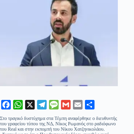
Fa
W
X
Te
M
G
E
Μ
ce
ha
le
es
m
m
οι
Στο τραγικό δυστύχημα στα Τέμπη αναφέρθηκε ο διευθυντής
bo
ts
gr
sa
ail
ail
ρ
του γραφείου τύπου της ΝΔ, Νίκος Ρωμανός στο ραδιόφωνο
του Real και στην εκπομπή του Νίκου Χατζηνικολάου.
ok
A
a
ge
α