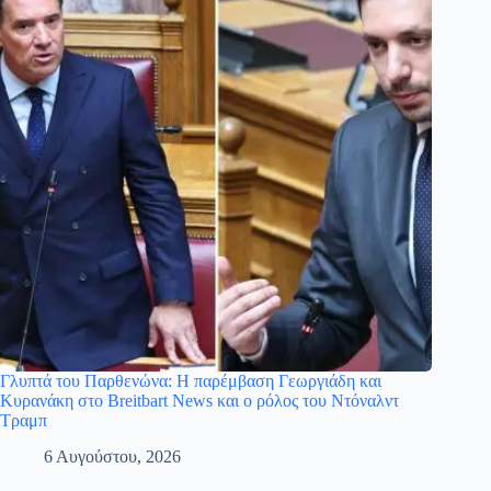
Γλυπτά του Παρθενώνα: Η παρέμβαση Γεωργιάδη και
Κυρανάκη στο Breitbart News και ο ρόλος του Ντόναλντ
Τραμπ
6 Αυγούστου, 2026