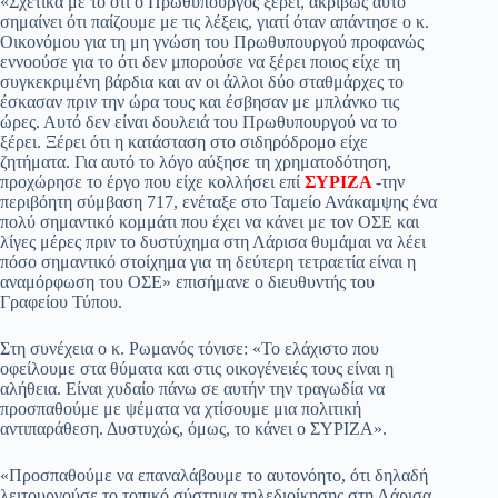
«Σχετικά με το ότι ο Πρωθυπουργός ξέρει, ακριβώς αυτό
σημαίνει ότι παίζουμε με τις λέξεις, γιατί όταν απάντησε ο κ.
pp
m
στ
Οικονόμου για τη μη γνώση του Πρωθυπουργού προφανώς
εί
εννοούσε για το ότι δεν μπορούσε να ξέρει ποιος είχε τη
συγκεκριμένη βάρδια και αν οι άλλοι δύο σταθμάρχες το
τε
έσκασαν πριν την ώρα τους και έσβησαν με μπλάνκο τις
ώρες. Αυτό δεν είναι δουλειά του Πρωθυπουργού να το
ξέρει. Ξέρει ότι η κατάσταση στο σιδηρόδρομο είχε
ζητήματα. Για αυτό το λόγο αύξησε τη χρηματοδότηση,
προχώρησε το έργο που είχε κολλήσει επί
ΣΥΡΙΖΑ
-την
περιβόητη σύμβαση 717, ενέταξε στο Ταμείο Ανάκαμψης ένα
πολύ σημαντικό κομμάτι που έχει να κάνει με τον ΟΣΕ και
λίγες μέρες πριν το δυστύχημα στη Λάρισα θυμάμαι να λέει
πόσο σημαντικό στοίχημα για τη δεύτερη τετραετία είναι η
αναμόρφωση του ΟΣΕ» επισήμανε ο διευθυντής του
Γραφείου Τύπου.
Στη συνέχεια ο κ. Ρωμανός τόνισε: «Το ελάχιστο που
οφείλουμε στα θύματα και στις οικογένειές τους είναι η
αλήθεια. Είναι χυδαίο πάνω σε αυτήν την τραγωδία να
προσπαθούμε με ψέματα να χτίσουμε μια πολιτική
αντιπαράθεση. Δυστυχώς, όμως, το κάνει ο ΣΥΡΙΖΑ».
«Προσπαθούμε να επαναλάβουμε το αυτονόητο, ότι δηλαδή
λειτουργούσε το τοπικό σύστημα τηλεδιοίκησης στη Λάρισα,