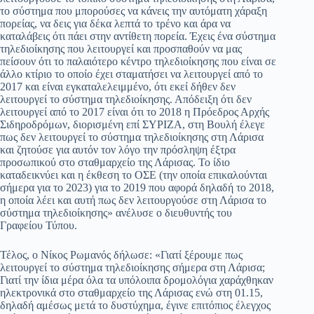
το σύστημα που μπορούσες να κάνεις την αυτόματη χάραξη
πορείας, να δεις για δέκα λεπτά το τρένο και άρα να
καταλάβεις ότι πάει στην αντίθετη πορεία. Έχεις ένα σύστημα
τηλεδιοίκησης που λειτουργεί και προσπαθούν να μας
πείσουν ότι το παλαιότερο κέντρο τηλεδιοίκησης που είναι σε
άλλο κτίριο το οποίο έχει σταματήσει να λειτουργεί από το
2017 και είναι εγκαταλελειμμένο, ότι εκεί δήθεν δεν
λειτουργεί το σύστημα τηλεδιοίκησης. Απόδειξη ότι δεν
λειτουργεί από το 2017 είναι ότι το 2018 η Πρόεδρος Αρχής
Σιδηροδρόμων, διορισμένη επί ΣΥΡΙΖΑ, στη Βουλή έλεγε
πως δεν λειτουργεί το σύστημα τηλεδιοίκησης στη Λάρισα
και ζητούσε για αυτόν τον λόγο την πρόσληψη έξτρα
προσωπικού στο σταθμαρχείο της Λάρισας. Το ίδιο
καταδεικνύει και η έκθεση το ΟΣΕ (την οποία επικαλούνται
σήμερα για το 2023) για το 2019 που αφορά δηλαδή το 2018,
η οποία λέει και αυτή πως δεν λειτουργούσε στη Λάρισα το
σύστημα τηλεδιοίκησης» ανέλυσε ο διευθυντής του
Γραφείου Τύπου.
Τέλος, ο Νίκος Ρωμανός δήλωσε: «Γιατί ξέρουμε πως
λειτουργεί το σύστημα τηλεδιοίκησης σήμερα στη Λάρισα;
Γιατί την ίδια μέρα όλα τα υπόλοιπα δρομολόγια χαράχθηκαν
ηλεκτρονικά στο σταθμαρχείο της Λάρισας ενώ στη 01.15,
δηλαδή αμέσως μετά το δυστύχημα, έγινε επιτόπιος έλεγχος