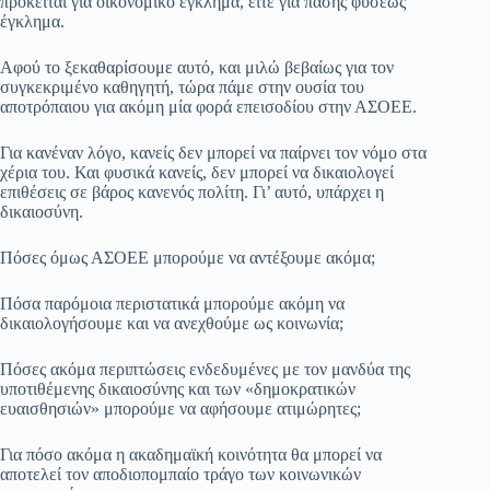
πρόκειται για οικονομικό έγκλημα, είτε για πάσης φύσεως
pp
m
στ
έγκλημα.
εί
Αφού το ξεκαθαρίσουμε αυτό, και μιλώ βεβαίως για τον
τε
συγκεκριμένο καθηγητή, τώρα πάμε στην ουσία του
αποτρόπαιου για ακόμη μία φορά επεισοδίου στην ΑΣΟΕΕ.
Για κανέναν λόγο, κανείς δεν μπορεί να παίρνει τον νόμο στα
χέρια του. Και φυσικά κανείς, δεν μπορεί να δικαιολογεί
επιθέσεις σε βάρος κανενός πολίτη. Γι’ αυτό, υπάρχει η
δικαιοσύνη.
Πόσες όμως ΑΣΟΕΕ μπορούμε να αντέξουμε ακόμα;
Πόσα παρόμοια περιστατικά μπορούμε ακόμη να
δικαιολογήσουμε και να ανεχθούμε ως κοινωνία;
Πόσες ακόμα περιπτώσεις ενδεδυμένες με τον μανδύα της
υποτιθέμενης δικαιοσύνης και των «δημοκρατικών
ευαισθησιών» μπορούμε να αφήσουμε ατιμώρητες;
Για πόσο ακόμα η ακαδημαϊκή κοινότητα θα μπορεί να
αποτελεί τον αποδιοπομπαίο τράγο των κοινωνικών