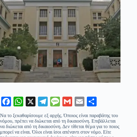
Fa
W
X
Te
M
G
E
Μ
ce
ha
le
es
m
m
οι
Να το ξεκαθαρίσουμε εξ αρχής. Όποιος είναι παραβάτης του
bo
ts
gr
sa
ail
ail
ρ
νόμου, πρέπει να διώκεται από τη δικαιοσύνη. Επιβάλλεται
να διώκεται από τη δικαιοσύνη. Δεν τίθεται θέμα για το ποιος
ok
A
a
ge
α
μπορεί να είναι. Όλοι είναι ίσοι απέναντι στον νόμο. Είτε