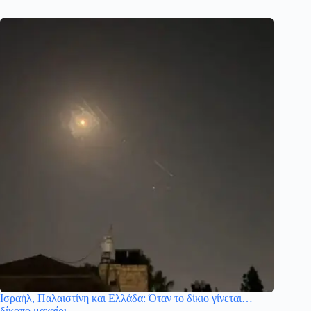
Ισραήλ, Παλαιστίνη και Ελλάδα: Όταν το δίκιο γίνεται…
δίκοπο μαχαίρι