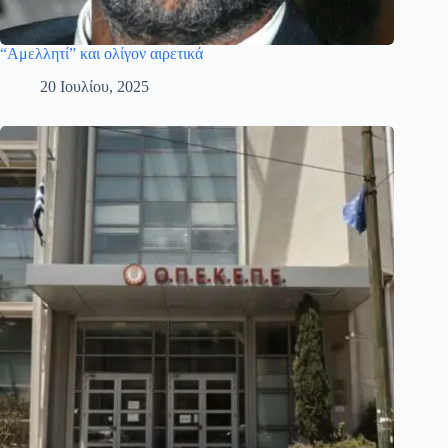
“Αμελλητί” και ολίγον αιρετικά
20 Ιουλίου, 2025