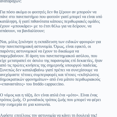
αναταραχών;
Για πόσο ακόμα οι φοιτητές δεν θα ξέρουν αν μπορούν να
πάνε στο πανεπιστήμιο που φοιτούν γιατί μπορεί να είναι υπό
κατάληψη, ή γιατί πιθανότατα κάποιες περιθωριακές ομάδες
έχουν «μπουκάρει» με το έτσι θέλω για να δείρουν, να
σπάσουν, να βανδαλίσουν;
Ναι, μόλις ξεκίνησε η εκπαίδευση των ειδικών φρουρών για
την πανεπιστημιακή αστυνομία. Όμως, είναι εφικτό, οι
παρόντες αστυνομικοί να έχουν το δικαίωμα να
παρεμβαίνουν. Η άρση του πανεπιστημιακού ασύλου, που
είχε μετατραπεί σε άσυλο της παρανομίας επί δεκαετίες, ήταν
από τις πρώτες κινήσεις της σημερινής υπουργού παιδείας.
Συνεπώς δεν καταλαβαίνω γιατί πρέπει να συνεχίσουμε να
ανεχόμαστε τέτοιες συμπεριφορές και τέτοιες «εκδηλώσεις
δημοκρατικών φρονημάτων» από ένα μάτσο περιθωριακούς
«επαναστάτες» του freddo cappuccino.
Ο νόμος και η τάξη, δεν είναι απλά ένα «μότο». Είναι ένας
τρόπος ζωής. Ο μοναδικός τρόπος ζωής που μπορεί να φέρει
την ευημερία σε μια κοινωνία.
Αφήστε επιτέλους την αστυνομία να κάνει τη δουλειά της!