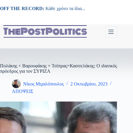
Μετάβαση
στο
OFF THE RECORD:
Κάθε χρόνο τα ίδια...
περιεχόμενο
Πολάκης + Βαρουφάκης + Τσίπρας=Κασσελάκης: Ο ιδανικός
πρόεδρος για τον ΣΥΡΙΖΑ
Νίκος Μιχαλόπουλος
2 Οκτωβρίου, 2023
ΑΠΟΨΕΙΣ