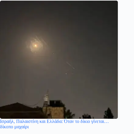
Ισραήλ, Παλαιστίνη και Ελλάδα: Όταν το δίκιο γίνεται…
δίκοπο μαχαίρι