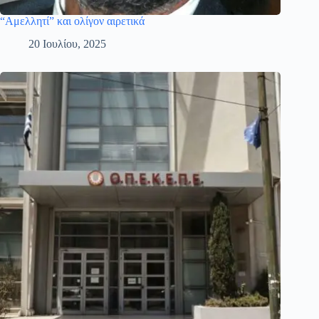
“Αμελλητί” και ολίγον αιρετικά
20 Ιουλίου, 2025