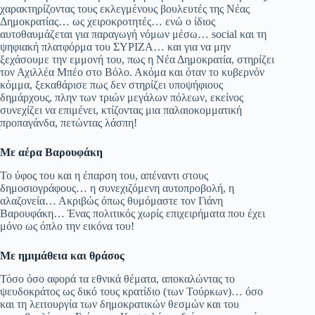
χαρακτηρίζοντας τους εκλεγμένους βουλευτές της Νέας
Δημοκρατίας… ως χειροκροτητές… ενώ ο ίδιος
αυτοθαυμάζεται για παραγωγή νόμων μέσω… social και τη
ψηφιακή πλατφόρμα του ΣΥΡΙΖΑ… και για να μην
ξεχάσουμε την εμμονή του, πως η Νέα Δημοκρατία, στηρίζει
τον Αχιλλέα Μπέο στο Βόλο. Ακόμα και όταν το κυβερνόν
κόμμα, ξεκαθάρισε πως δεν στηρίζει υποψήφιους
δημάρχους, πλην των τριών μεγάλων πόλεων, εκείνος
συνεχίζει να επιμένει, κτίζοντας μια παλαιοκομματική
προπαγάνδα, πετώντας λάσπη!
Με αέρα Βαρουφάκη
Το ύφος του και η έπαρση του, απέναντι στους
δημοσιογράφους… η συνεχιζόμενη αυτοπροβολή, η
αλαζονεία… Ακριβώς όπως θυμόμαστε τον Γιάνη
Βαρουφάκη… Ένας πολιτικός χωρίς επιχειρήματα που έχει
μόνο ως όπλο την εικόνα του!
Με ημιμάθεια και θράσος
Τόσο όσο αφορά τα εθνικά θέματα, αποκαλώντας το
ψευδοκράτος ως δικό τους κρατίδιο (των Τούρκων)… όσο
και τη λειτουργία των δημοκρατικών θεσμών και του