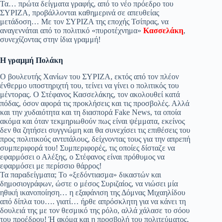
Τα… πρώτα δείγματα γραφής, από το νέο πρόεδρο του
pp
m
στ
ΣΥΡΙΖΑ, προβάλλονται καθημερινά σε απευθείας
μετάδοση… Με τον ΣΥΡΙΖΑ της εποχής Τσίπρας, να
εί
αναγεννάται από το πολιτικό «πυροτέχνημα»
Κασσελάκη
,
συνεχίζοντας στην ίδια γραμμή!
τε
Η γραμμή Πολάκη
Ο βουλευτής Χανίων του ΣΥΡΙΖΑ, εκτός από τον πλέον
ένθερμο υποστηριχτή του, τείνει να γίνει ο πολιτικός του
μέντορας. Ο Στέφανος Κασσελάκης, τον ακολουθεί κατά
πόδας, όσον αφορά τις προκλήσεις και τις προσβολές. Αλλά
και την χυδαιότητα και τη διασπορά Fake News, τα οποία
ακόμα και όταν τεκμηριωθούν πως είναι ψέμματα, εκείνος
δεν θα ζητήσει συγγνώμη και θα συνεχίσει τις επιθέσεις του
προς πολιτικούς αντιπάλους, δείχνοντας τους για την απρεπή
συμπεριφορά του! Συμπεριφορές, τις οποίες δίσταζε να
εφαρμόσει ο Αλέξης, ο Στέφανος είναι πρόθυμος να
εφαρμόσει με περίσσιο θάρρος!
Τα παραδείγματα; Το «ξεδόντιασμα» δικαστών και
δημοσιογράφων, ώστε ο μέσος Συριζαίος, να νιώσει μία
ηθική ικανοποίηση… η εξαφάνιση της Δόμνας Μιχαηλίδου
από δίπλα του…. γιατί… ήρθε απρόσκλητη για να κάνει τη
δουλειά της με τον θεσμικό της ρόλο, αλλά χάλασε το σόου
του προέδρου! Ή ακόμα και η προσβολή του πολιτεύματος,