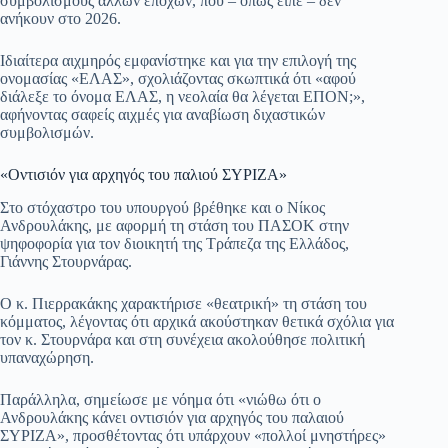
συμβολισμούς άλλων εποχών, που – όπως είπε – δεν
ανήκουν στο 2026.
Ιδιαίτερα αιχμηρός εμφανίστηκε και για την επιλογή της
ονομασίας «ΕΛΑΣ», σχολιάζοντας σκωπτικά ότι «αφού
διάλεξε το όνομα ΕΛΑΣ, η νεολαία θα λέγεται ΕΠΟΝ;»,
αφήνοντας σαφείς αιχμές για αναβίωση διχαστικών
συμβολισμών.
«Οντισιόν για αρχηγός του παλιού ΣΥΡΙΖΑ»
Στο στόχαστρο του υπουργού βρέθηκε και ο Νίκος
Ανδρουλάκης, με αφορμή τη στάση του ΠΑΣΟΚ στην
ψηφοφορία για τον διοικητή της Τράπεζα της Ελλάδος,
Γιάννης Στουρνάρας.
Ο κ. Πιερρακάκης χαρακτήρισε «θεατρική» τη στάση του
κόμματος, λέγοντας ότι αρχικά ακούστηκαν θετικά σχόλια για
τον κ. Στουρνάρα και στη συνέχεια ακολούθησε πολιτική
υπαναχώρηση.
Παράλληλα, σημείωσε με νόημα ότι «νιώθω ότι ο
Ανδρουλάκης κάνει οντισιόν για αρχηγός του παλαιού
ΣΥΡΙΖΑ», προσθέτοντας ότι υπάρχουν «πολλοί μνηστήρες»