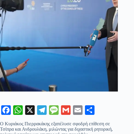
Fa
W
X
Te
M
G
E
Μ
ce
ha
le
es
m
m
οι
Ο Κυριάκος Πιερρακάκης εξαπέλυσε σφοδρή επίθεση σε
bo
ts
gr
sa
ail
ail
ρ
Τσίπρα και Ανδρουλάκη, μιλώντας για διχαστική ρητορική,