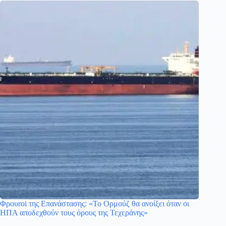
Φρουroi της Επανάστασης: «Το Ορμούζ θα ανοίξει όταν οι
ΗΠΑ αποδεχθούν τους όρους της Τεχεράνης»