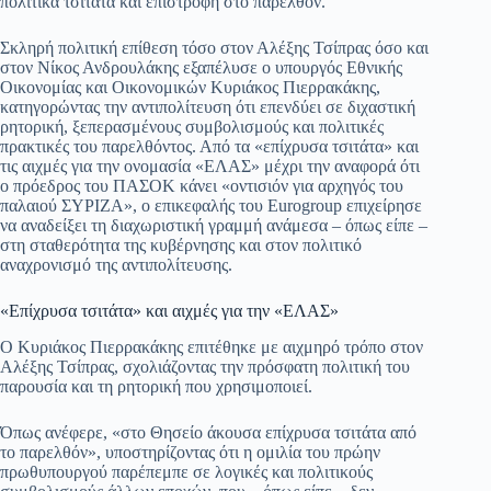
πολιτικά τσιτάτα και επιστροφή στο παρελθόν.
ok
A
a
ge
α
pp
m
στ
Σκληρή πολιτική επίθεση τόσο στον Αλέξης Τσίπρας όσο και
στον Νίκος Ανδρουλάκης εξαπέλυσε ο υπουργός Εθνικής
εί
Οικονομίας και Οικονομικών Κυριάκος Πιερρακάκης,
κατηγορώντας την αντιπολίτευση ότι επενδύει σε διχαστική
τε
ρητορική, ξεπερασμένους συμβολισμούς και πολιτικές
πρακτικές του παρελθόντος. Από τα «επίχρυσα τσιτάτα» και
τις αιχμές για την ονομασία «ΕΛΑΣ» μέχρι την αναφορά ότι
ο πρόεδρος του ΠΑΣΟΚ κάνει «οντισιόν για αρχηγός του
παλαιού ΣΥΡΙΖΑ», ο επικεφαλής του Eurogroup επιχείρησε
να αναδείξει τη διαχωριστική γραμμή ανάμεσα – όπως είπε –
στη σταθερότητα της κυβέρνησης και στον πολιτικό
αναχρονισμό της αντιπολίτευσης.
«Επίχρυσα τσιτάτα» και αιχμές για την «ΕΛΑΣ»
Ο Κυριάκος Πιερρακάκης επιτέθηκε με αιχμηρό τρόπο στον
Αλέξης Τσίπρας, σχολιάζοντας την πρόσφατη πολιτική του
παρουσία και τη ρητορική που χρησιμοποιεί.
Όπως ανέφερε, «στο Θησείο άκουσα επίχρυσα τσιτάτα από
το παρελθόν», υποστηρίζοντας ότι η ομιλία του πρώην
πρωθυπουργού παρέπεμπε σε λογικές και πολιτικούς