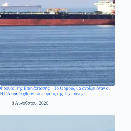
Φρουroi της Επανάστασης: «Το Ορμούζ θα ανοίξει όταν οι
ΗΠΑ αποδεχθούν τους όρους της Τεχεράνης»
8 Αυγούστου, 2026