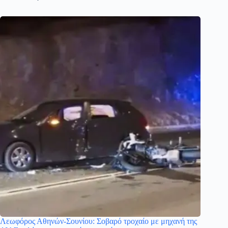
Λεωφόρος Αθηνών-Σουνίου: Σοβαρό τροχαίο με μηχανή της