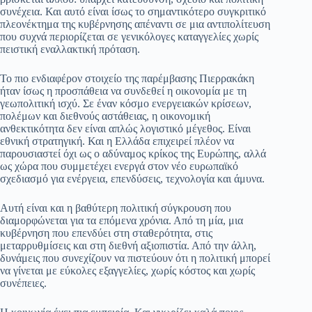
συνέχεια. Και αυτό είναι ίσως το σημαντικότερο συγκριτικό
πλεονέκτημα της κυβέρνησης απέναντι σε μια αντιπολίτευση
που συχνά περιορίζεται σε γενικόλογες καταγγελίες χωρίς
πειστική εναλλακτική πρόταση.
Το πιο ενδιαφέρον στοιχείο της παρέμβασης Πιερρακάκη
ήταν ίσως η προσπάθεια να συνδεθεί η οικονομία με τη
γεωπολιτική ισχύ. Σε έναν κόσμο ενεργειακών κρίσεων,
πολέμων και διεθνούς αστάθειας, η οικονομική
ανθεκτικότητα δεν είναι απλώς λογιστικό μέγεθος. Είναι
εθνική στρατηγική. Και η Ελλάδα επιχειρεί πλέον να
παρουσιαστεί όχι ως ο αδύναμος κρίκος της Ευρώπης, αλλά
ως χώρα που συμμετέχει ενεργά στον νέο ευρωπαϊκό
σχεδιασμό για ενέργεια, επενδύσεις, τεχνολογία και άμυνα.
Αυτή είναι και η βαθύτερη πολιτική σύγκρουση που
διαμορφώνεται για τα επόμενα χρόνια. Από τη μία, μια
κυβέρνηση που επενδύει στη σταθερότητα, στις
μεταρρυθμίσεις και στη διεθνή αξιοπιστία. Από την άλλη,
δυνάμεις που συνεχίζουν να πιστεύουν ότι η πολιτική μπορεί
να γίνεται με εύκολες εξαγγελίες, χωρίς κόστος και χωρίς
συνέπειες.