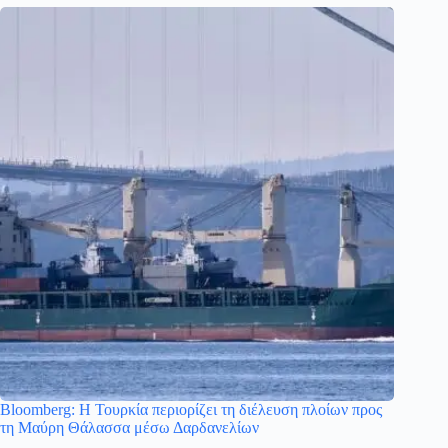
Bloomberg: Η Τουρκία περιορίζει τη διέλευση πλοίων προς
τη Μαύρη Θάλασσα μέσω Δαρδανελίων