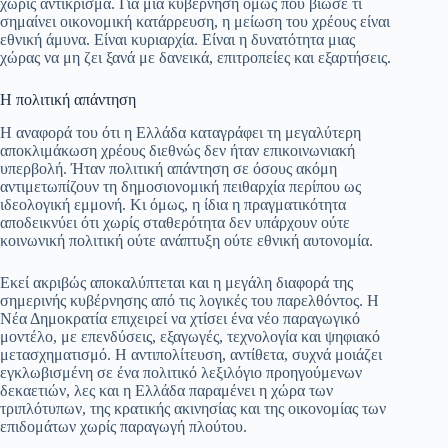
χωρίς αντίκρισμα. Για μια κυβέρνηση όμως που βίωσε τι
σημαίνει οικονομική κατάρρευση, η μείωση του χρέους είναι
εθνική άμυνα. Είναι κυριαρχία. Είναι η δυνατότητα μιας
χώρας να μη ζει ξανά με δανεικά, επιτροπείες και εξαρτήσεις.
Η πολιτική απάντηση
Η αναφορά του ότι η Ελλάδα καταγράφει τη μεγαλύτερη
αποκλιμάκωση χρέους διεθνώς δεν ήταν επικοινωνιακή
υπερβολή. Ήταν πολιτική απάντηση σε όσους ακόμη
αντιμετωπίζουν τη δημοσιονομική πειθαρχία περίπου ως
ιδεολογική εμμονή. Κι όμως, η ίδια η πραγματικότητα
αποδεικνύει ότι χωρίς σταθερότητα δεν υπάρχουν ούτε
κοινωνική πολιτική ούτε ανάπτυξη ούτε εθνική αυτονομία.
Εκεί ακριβώς αποκαλύπτεται και η μεγάλη διαφορά της
σημερινής κυβέρνησης από τις λογικές του παρελθόντος. Η
Νέα Δημοκρατία επιχειρεί να χτίσει ένα νέο παραγωγικό
μοντέλο, με επενδύσεις, εξαγωγές, τεχνολογία και ψηφιακό
μετασχηματισμό. Η αντιπολίτευση, αντίθετα, συχνά μοιάζει
εγκλωβισμένη σε ένα πολιτικό λεξιλόγιο προηγούμενων
δεκαετιών, λες και η Ελλάδα παραμένει η χώρα των
τριπλότυπων, της κρατικής ακινησίας και της οικονομίας των
επιδομάτων χωρίς παραγωγή πλούτου.