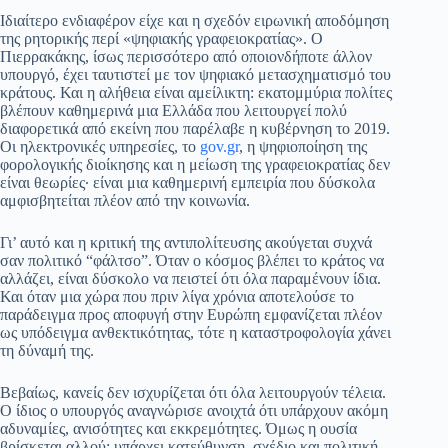
Ιδιαίτερο ενδιαφέρον είχε και η σχεδόν ειρωνική αποδόμηση
της ρητορικής περί «ψηφιακής γραφειοκρατίας». Ο
Πιερρακάκης, ίσως περισσότερο από οποιονδήποτε άλλον
υπουργό, έχει ταυτιστεί με τον ψηφιακό μετασχηματισμό του
κράτους. Και η αλήθεια είναι αμείλικτη: εκατομμύρια πολίτες
βλέπουν καθημερινά μια Ελλάδα που λειτουργεί πολύ
διαφορετικά από εκείνη που παρέλαβε η κυβέρνηση το 2019.
Οι ηλεκτρονικές υπηρεσίες, το
gov.gr
, η ψηφιοποίηση της
φορολογικής διοίκησης και η μείωση της γραφειοκρατίας δεν
είναι θεωρίες· είναι μια καθημερινή εμπειρία που δύσκολα
αμφισβητείται πλέον από την κοινωνία.
Γι’ αυτό και η κριτική της αντιπολίτευσης ακούγεται συχνά
σαν πολιτικό “φάλτσο”. Όταν ο κόσμος βλέπει το κράτος να
αλλάζει, είναι δύσκολο να πειστεί ότι όλα παραμένουν ίδια.
Και όταν μια χώρα που πριν λίγα χρόνια αποτελούσε το
παράδειγμα προς αποφυγή στην Ευρώπη εμφανίζεται πλέον
ως υπόδειγμα ανθεκτικότητας, τότε η καταστροφολογία χάνει
τη δύναμή της.
Βεβαίως, κανείς δεν ισχυρίζεται ότι όλα λειτουργούν τέλεια.
Ο ίδιος ο υπουργός αναγνώρισε ανοιχτά ότι υπάρχουν ακόμη
αδυναμίες, ανισότητες και εκκρεμότητες. Όμως η ουσία
βρίσκεται αλλού: υπάρχει κατεύθυνση, σχέδιο και πολιτική