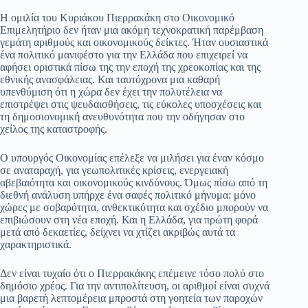
pp
m
στ
Η ομιλία του Κυριάκου Πιερρακάκη στο Οικονομικό
Επιμελητήριο δεν ήταν μια ακόμη τεχνοκρατική παρέμβαση
εί
γεμάτη αριθμούς και οικονομικούς δείκτες. Ήταν ουσιαστικά
ένα πολιτικό μανιφέστο για την Ελλάδα που επιχειρεί να
τε
αφήσει οριστικά πίσω της την εποχή της χρεοκοπίας και της
εθνικής ανασφάλειας. Και ταυτόχρονα μια καθαρή
υπενθύμιση ότι η χώρα δεν έχει την πολυτέλεια να
επιστρέψει στις ψευδαισθήσεις, τις εύκολες υποσχέσεις και
τη δημοσιονομική ανευθυνότητα που την οδήγησαν στο
χείλος της καταστροφής.
Ο υπουργός Οικονομίας επέλεξε να μιλήσει για έναν κόσμο
σε αναταραχή, για γεωπολιτικές κρίσεις, ενεργειακή
αβεβαιότητα και οικονομικούς κινδύνους. Όμως πίσω από τη
διεθνή ανάλυση υπήρχε ένα σαφές πολιτικό μήνυμα: μόνο
χώρες με σοβαρότητα, ανθεκτικότητα και σχέδιο μπορούν να
επιβιώσουν στη νέα εποχή. Και η Ελλάδα, για πρώτη φορά
μετά από δεκαετίες, δείχνει να χτίζει ακριβώς αυτά τα
χαρακτηριστικά.
Δεν είναι τυχαίο ότι ο Πιερρακάκης επέμεινε τόσο πολύ στο
δημόσιο χρέος. Για την αντιπολίτευση, οι αριθμοί είναι συχνά
μια βαρετή λεπτομέρεια μπροστά στη γοητεία των παροχών