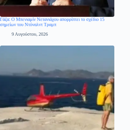
Γάζα: Ο Μπενιαμίν Νετανιάχου απορρίπτει το σχέδιο 15
σημείων του Ντόναλντ Τραμπ
9 Αυγούστου, 2026