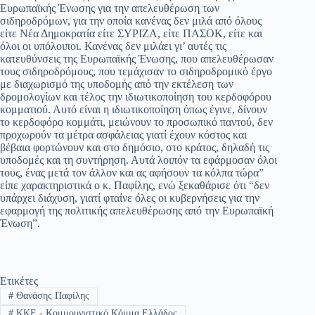
Ευρωπαϊκής Ένωσης για την απελευθέρωση των
σιδηροδρόμων, για την οποία κανένας δεν μιλά από όλους
είτε Νέα Δημοκρατία είτε ΣΥΡΙΖΑ, είτε ΠΑΣΟΚ, είτε και
όλοι οι υπόλοιποι. Κανένας δεν μιλάει γι’ αυτές τις
κατευθύνσεις της Ευρωπαϊκής Ένωσης, που απελευθέρωσαν
τους σιδηροδρόμους, που τεμάχισαν το σιδηροδρομικό έργο
με διαχωρισμό της υποδομής από την εκτέλεση των
δρομολογίων και τέλος την ιδιωτικοποίηση του κερδοφόρου
κομματιού. Αυτό είναι η ιδιωτικοποίηση όπως έγινε, δίνουν
το κερδοφόρο κομμάτι, μειώνουν το προσωπικό παντού, δεν
προχωρούν τα μέτρα ασφάλειας γιατί έχουν κόστος και
βέβαια φορτώνουν και στο δημόσιο, στο κράτος, δηλαδή τις
υποδομές και τη συντήρηση. Αυτά λοιπόν τα εφάρμοσαν όλοι
τους, ένας μετά τον άλλον και ας αφήσουν τα κόλπα τώρα”
είπε χαρακτηριστικά ο κ. Παφίλης, ενώ ξεκαθάρισε ότι “δεν
υπάρχει διάχυση, γιατί φταίνε όλες οι κυβερνήσεις για την
εφαρμογή της πολιτικής απελευθέρωσης από την Ευρωπαϊκή
Ένωση”.
Ετικέτες
#
Θανάσης Παφίλης
#
ΚΚΕ - Κομμουνιστικό Κόμμα Ελλάδος