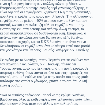
είναι η διαπραγμάτευση των συλλογικών συμβάσεων.
Επομένως αυτός ο πανηγυρισμός περί γενναίας αύξησης, τι
είναι δηλαδή οι εργαζόμενοι, ζητιάνοι; Όλη αυτή η ανάπτυξη
που λένε, η κρίση πριν, ποιος την πλήρωσε; Την πλήρωσαν οι
εργαζόμενοι με μείωση 40% περίπου των μισθών και των
συντάξεων και την ανάπτυξη πάλι οι εργαζόμενοι με την
ένταση της εκμετάλλευσης και από την άλλη πλευρά, τα
κέρδη σκαρφαλώνουν σε δυσθεώρητα ύψη. Επομένως, ο
αγώνας των εργαζομένων από δω και στο εξής θα είναι
πιστεύουμε ισχυρός και το ΚΚΕ θα κάνει τα πάντα για να
διεκδικήσουν οι εργαζόμενοι ένα καλύτερο κατώτατο μισθό
και γενικότερα καλύτερους μισθούς” ανέφερε ο κ. Παφίλης.
Σε σχέση με το δυστύχημα των Τεμπών και τις ευθύνες για
τον θάνατο 57 ανθρώπων, ο κ. Παφίλης, τόνισε ότι
“φορτώνονται, αυτό που ξεκίνησε από την αρχή, κυρίως σε
ατομική ευθύνη, όπως πάντα σε όλα και στις πυρκαγιές και
παντού, ατομική ευθύνη και όχι στην ουσία του ποιος φταίει.
Φτάσαμε στο φταίει ο γάιδαρος, χτυπάμε το σαμάρι. Αυτή
είναι η ουσία”.
“Και οι ευθύνες πλέον δεν μπορεί να τις κρύψει κανένας,
βαρύνονται, όλες τις κυβερνήσεις των τελευταίων ετών. Γιατί
υλοποίησαν ο ένας μετά τον άλλον, την πολιτική της