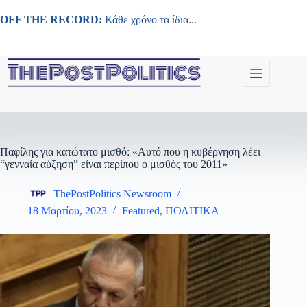
Μετάβαση
στο
OFF THE RECORD:
Κάθε χρόνο τα ίδια...
περιεχόμενο
Παφίλης για κατώτατο μισθό: «Αυτό που η κυβέρνηση λέει
“γενναία αύξηση” είναι περίπου ο μισθός του 2011»
ThePostPolitics Newsroom
18 Μαρτίου, 2023
Featured
,
ΠΟΛΙΤΙΚΑ