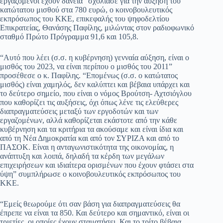
εργαζόμενοι έχουν δάνεια” σχολίασε για την αύξηση του
κατώτατου μισθού στα 780 ευρώ, ο κοινοβουλευτικός
pp
m
στ
εκπρόσωπος του ΚΚΕ, επικεφαλής του ψηφοδελτίου
εί
Επικρατείας, Θανάσης Παφίλης, μιλώντας στον ραδιοφωνικό
σταθμό Πρώτο Πρόγραμμα 91,6 και 105,8.
τε
“Αυτό που λέει (σ.σ. η κυβέρνηση) γενναία αύξηση, είναι ο
μισθός του 2023, να είναι περίπου ο μισθός του 2011”
προσέθεσε ο κ. Παφίλης. “Επομένως (σ.σ. ο κατώτατος
μισθός) είναι χαμηλός, δεν καλύπτει και βέβαια υπάρχει και
το δεύτερο σημείο, που είναι ο νόμος Βρούτση- Αχτσιόγλου
που καθορίζει τις αυξήσεις, όχι όπως λένε τις ελεύθερες
διαπραγματεύσεις μεταξύ των εργοδοτών και των
εργαζομένων, αλλά καθορίζεται εκάστοτε από την κάθε
κυβέρνηση και τα κριτήρια τα ακούσαμε και είναι ίδια και
από τη Νέα Δημοκρατία και από τον ΣΥΡΙΖΑ και από το
ΠΑΣΟΚ. Είναι η ανταγωνιστικότητα της οικονομίας, η
ανάπτυξη και λοιπά, δηλαδή τα κέρδη των μεγάλων
επιχειρήσεων και ιδιαίτερα ορισμένων που έχουν φτάσει στα
ύψη” συμπλήρωσε ο κοινοβουλευτικός εκπρόσωπος του
ΚΚΕ.
“Εμείς θεωρούμε ότι σαν βάση για διαπραγματεύσεις θα
έπρεπε να είναι τα 850. Και δεύτερο και σημαντικό, είναι οι
τριετίες, οι οποίες έχουν σταματήσει. Και το τρίτο βέβαια,