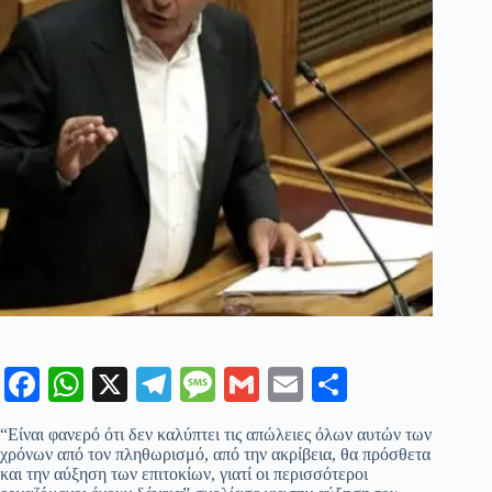
Fa
W
X
Te
M
G
E
Μ
ce
ha
le
es
m
m
οι
“Είναι φανερό ότι δεν καλύπτει τις απώλειες όλων αυτών των
bo
ts
gr
sa
ail
ail
ρ
χρόνων από τον πληθωρισμό, από την ακρίβεια, θα πρόσθετα
και την αύξηση των επιτοκίων, γιατί οι περισσότεροι
ok
A
a
ge
α