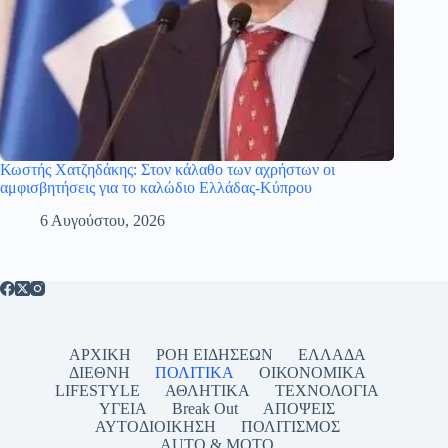
Κωστής Χατζηδάκης: Στον κάλαθο των αχρήστων οι
αμφισβητήσεις για το καλώδιο Ελλάδας-Κύπρου
6 Αυγούστου, 2026
ΑΡΧΙΚΗ
ΡΟΗ ΕΙΔΗΣΕΩΝ
ΕΛΛΑΔΑ
ΔΙΕΘΝΗ
ΠΟΛΙΤΙΚΑ
ΟΙΚΟΝΟΜΙΚΑ
LIFESTYLE
ΑΘΛΗΤΙΚΑ
ΤΕΧΝΟΛΟΓΙΑ
ΥΓΕΙΑ
Break Out
ΑΠΟΨΕΙΣ
ΑΥΤΟΔΙΟΙΚΗΣΗ
ΠΟΛΙΤΙΣΜΟΣ
AUTO & MOTO