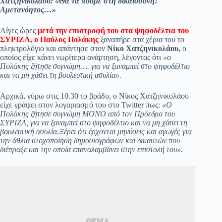
Χατζηνικολάου: «Θα τα πούμε στη δικαιοσύνη!
ok
A
a
ge
α
Αμετανόητος…»
pp
m
στ
Λίγες ώρες
μετά την επιστροφή του στα ψηφοδέλτια του
εί
ΣΥΡΙΖΑ, ο Παύλος Πολάκης
ξαναπήρε στα χέρια του το
πληκτρολόγιο και απάντησε στον
Νίκο Χατζηνικολάου,
ο
τε
οποίος είχε κάνει νωρίτερα ανάρτηση, λέγοντας ότι
«ο
Πολάκης ζήτησε συγνώμη…. για να ξαναμπεί στο ψηφοδέλτιο
και να μη χάσει τη βουλευτική ασυλία».
Αρχικά, γύρω στις 10.30 το βράδυ, ο Νίκος Χατζηνικολάου
είχε γράψει στον λογαριασμό του στο Twitter πως:
«Ο
Πολάκης ζήτησε συγνώμη ΜΟΝΟ από τον Πρόεδρο του
ΣΥΡΙΖΑ, για να ξαναμπεί στο ψηφοδέλτιο και να μη χάσει τη
βουλευτική ασυλία.Ξέρει ότι έρχονται μηνύσεις και αγωγές για
την άθλια στοχοποίηση δημοσιογράφων και δικαστών που
διέπραξε και την οποία επαναλαμβάνει στην επιστολή του».