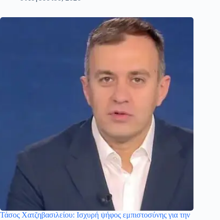
Τάσος Χατζηβασιλείου: Ισχυρή ψήφος εμπιστοσύνης για την