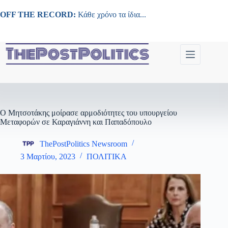
Μετάβαση
στο
OFF THE RECORD:
Κάθε χρόνο τα ίδια...
περιεχόμενο
Ο Μητσοτάκης μοίρασε αρμοδιότητες του υπουργείου
Μεταφορών σε Καραγιάννη και Παπαδόπουλο
ThePostPolitics Newsroom
3 Μαρτίου, 2023
ΠΟΛΙΤΙΚΑ