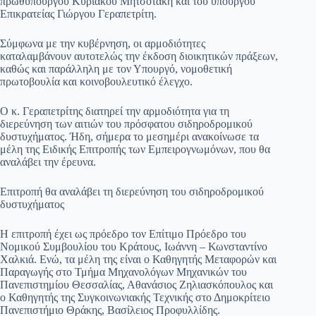
πρωθυπουργού Κυριάκου Μητσοτάκη και του υπουργού
Επικρατείας Γιώργου Γεραπετρίτη.
pp
m
στ
εί
Σύμφωνα με την κυβέρνηση, οι αρμοδιότητες
καταλαμβάνουν αυτοτελώς την έκδοση διοικητικών πράξεων,
τε
καθώς και παράλληλη με τον Υπουργό, νομοθετική
πρωτοβουλία και κοινοβουλευτικό έλεγχο.
Ο κ. Γεραπετρίτης διατηρεί την αρμοδιότητα για τη
διερεύνηση των αιτιών του πρόσφατου σιδηροδρομικού
δυστυχήματος. Ήδη, σήμερα το μεσημέρι ανακοίνωσε τα
μέλη της Ειδικής Επιτροπής των Εμπειρογνωμόνων, που θα
αναλάβει την έρευνα.
Επιτροπή θα αναλάβει τη διερεύνηση του σιδηροδρομικού
δυστυχήματος
Η επιτροπή έχει ως πρόεδρο τον Επίτιμο Πρόεδρο του
Νομικού Συμβουλίου του Κράτους, Ιωάννη – Κωνσταντίνο
Χαλκιά. Ενώ, τα μέλη της είναι ο Καθηγητής Μεταφορών και
Παραγωγής στο Τμήμα Μηχανολόγων Μηχανικών του
Πανεπιστημίου Θεσσαλίας, Αθανάσιος Ζηλιασκόπουλος και
ο Καθηγητής της Συγκοινωνιακής Τεχνικής στο Δημοκρίτειο
Πανεπιστήμιο Θράκης, Βασίλειος Προφυλλίδης.