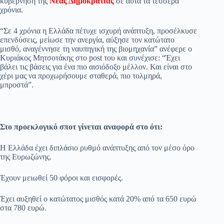
κυβέρνηση της
Νέας Δημοκρατίας
σε αυτά τα τέσσερα
χρόνια.
pp
m
στ
εί
“Σε 4 χρόνια η Ελλάδα πέτυχε ισχυρή ανάπτυξη, προσέλκυσε
επενδύσεις, μείωσε την ανεργία, αύξησε τον κατώτατο
τε
μισθό, αναγέννησε τη ναυπηγική της βιομηχανία” ανέφερε ο
Κυριάκος Μητσοτάκης στο post του και συνέχισε: “Έχει
βάλει τις βάσεις για ένα πιο αισιόδοξο μέλλον. Και είναι στο
χέρι μας να προχωρήσουμε σταθερά, πιο τολμηρά,
μπροστά”.
Στο προεκλογικό σποτ γίνεται αναφορά στο ότι:
Η Ελλάδα έχει διπλάσιο ρυθμό ανάπτυξης από τον μέσο όρο
της Ευρωζώνης.
Έχουν μειωθεί 50 φόροι και εισφορές.
Έχει αυξηθεί ο κατώτατος μισθός κατά 20% από τα 650 ευρώ
στα 780 ευρώ.