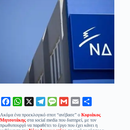
Fa
W
X
Te
M
G
E
Μ
ce
ha
le
es
m
m
οι
Ακόμα ένα προεκλογικό σποτ “ανέβασε” ο
Κυριάκος
bo
ts
gr
sa
ail
ail
ρ
Μητσοτάκης
στα social media που διατηρεί, με τον
πρωθυπουργό να παραθέτει το έργο που έχει κάνει η
ok
A
a
ge
α