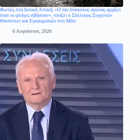
Φωτιές στη Δυτική Αττική: «Ο πιο δύσκολος αγώνας αρχίζει
όταν οι φλόγες σβήσουν», τονίζει ο Σύλλογος Συγγενών
Θανόντων και Εγκαυματιών στο Μάτι
6 Αυγούστου, 2026