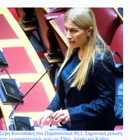
Σέβη Βολουδάκη στα Παραπολιτικά 90,1: Σημαντική μείωση
στις μεταναστευτικές ροές σε Έβρο, Αιγαίο και Κρήτη