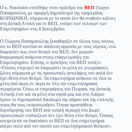
pp
m
στ
Ο κ. Νικολάου επιτέθηκε στον πρόεδρο του
ΒΕΠ
Γιώργο
Παπαμανώλη, με αφορμή δημοσίευμα της εφημερίδας
εί
ΚΟΙΝΩΝΙΚΗ, σύμφωνα με το οποίο δεν θα στηθούν κάλπες
στη Δυτική Αττική για το ΒΕΠ, ενόψει των εκλογών των
τε
Επιμελητηρίων στις 8 Δεκεμβρίου.
Ο Γιώργος Παπαμανώλης ξεκαθαρίζει σε όλους τους τόνους
οτι το ΒΕΠ κινείται σε απόλυτη αρμονία με τους νόμους, ενώ
διαμηνύει πως στον θεσμό του ΒΕΠ, δεν χωρούν
διαχωρισμοί ανάμεσα στους επαγγελματίες του
Επιμελητηρίου. Επίσης, ο πρόεδρος του ΒΕΠ τονίζει:
«Όποιος επιχειρεί να διαχωρίσει τα μέλη σε γεωγραφικές
ζώνες σύμφωνα με τις προσωπικές αντιλήψεις του απλά δεν
έχει θέση στον θεσμό. Τα επιμελητήρια ανήκουν σε όλα τα
μέλη από άκρη σε άκρη σε όλη την επιμελητηριακή
περιφέρεια. Όπως οι επιχειρήσεις του Πειραιά, της Δυτικής
Αττικής έτσι και τα μέλη στα νησιά μας και στο Λαύριο
έχουν το δημοκρατικό δικαίωμα της ψήφου και της επιλογής
ποιος θα τους εκπροσωπήσει. Όποια προσπάθεια
διχοτόμησης του ΒΕΠ ανά τοπική περιοχή στο βωμό
προσωπικών επιδιώξεων δεν έχει θέση στον θεσμό. Όποιος
ονειρεύεται να διασπάσει το ΒΕΠ σε δυο επιμελητήρια
απέχει πολύ από τον σκοπό του επιμελητηριακού θεσμού».