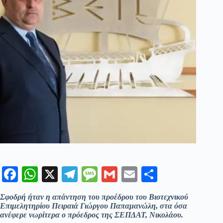
Fa
W
X
Te
M
G
E
Μ
ce
ha
le
es
m
m
οι
Σφοδρή ήταν η απάντηση του προέδρου του Βιοτεχνικού
bo
ts
gr
sa
ail
ail
ρ
Επιμελητηρίου Πειραιά Γιώργου Παπαμανώλη, στα όσα
ανέφερε νωρίτερα ο πρόεδρος της ΣΕΠΔΑΤ, Νικολάου.
ok
A
a
ge
α