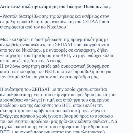
Δείτε αναλυτικά την ανάρτηση του Γιώργου Παπαμανώλη:
«Ρεσιτάλ διαστρέβλωσης της αλήθειας και ασέβειας στον
επιμελητηριακό θεσμό με ανακοίνωση του ΣΕΠΔΑΤ που
υπογράφεται από τον κο Νικολάου !
Μας εκπλήσσει η διαστρέβλωση της πραγματικότητας με
αναληθείς ανακοινώσεις του ΣΕΠΔΑΤ που υπογράφονται
από τον κο Νικολάου, με αναφορές σε ανύπαρκτη, δήθεν,
«εισήγηση» του Προέδρου του ΒΕΠ, να μην υπάρχει κάλπη
σε περιοχές της Δυτικής Αττικής.
Η εν λόγω ανάρτηση εκτός από συκοφαντική δυσφήμηση
κατά της διοίκησης του ΒΕΠ, αποτελεί προσβολή τόσο για
τον θεσμό αλλά και για τον αείμνηστο πρόεδρο μας.
Η ανάρτηση του ΣΕΠΔΑΤ με την οποία χρησιμοποιείται
ανερυθρίαστα η μνήμη του αείμνηστου πρόεδρου μας σε μια
προσπάθεια να πληγεί η τιμή και υπόληψη του σημερινού
προέδρου και της Διοίκησης του ΒΕΠ αποδεικνύει την
σκοπιμότητα που κρύβεται πίσω από αυτή την ενέργεια.
Ενέργειες πανικού χωρίς ίχνος σεβασμού προς το πρόσωπο
του αείμνηστου προέδρου μας βρίσκουν κάθετα απέναντι. Να
εργαλειοποιείται η μνήμη του αείμνηστου Προέδρου του
ΒΕΠ, μια ισχυρή προσωπικότητα του επιμελητηριακού