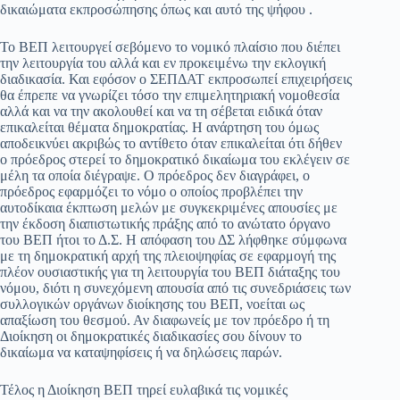
δικαιώματα εκπροσώπησης όπως και αυτό της ψήφου .
Το ΒΕΠ λειτουργεί σεβόμενο το νομικό πλαίσιο που διέπει
την λειτουργία του αλλά και εν προκειμένω την εκλογική
διαδικασία. Και εφόσον ο ΣΕΠΔΑΤ εκπροσωπεί επιχειρήσεις
θα έπρεπε να γνωρίζει τόσο την επιμελητηριακή νομοθεσία
αλλά και να την ακολουθεί και να τη σέβεται ειδικά όταν
επικαλείται θέματα δημοκρατίας. Η ανάρτηση του όμως
αποδεικνύει ακριβώς το αντίθετο όταν επικαλείται ότι δήθεν
ο πρόεδρος στερεί το δημοκρατικό δικαίωμα του εκλέγειν σε
μέλη τα οποία διέγραψε. Ο πρόεδρος δεν διαγράφει, ο
πρόεδρος εφαρμόζει το νόμο ο οποίος προβλέπει την
αυτοδίκαια έκπτωση μελών με συγκεκριμένες απουσίες με
την έκδοση διαπιστωτικής πράξης από το ανώτατο όργανο
του ΒΕΠ ήτοι το Δ.Σ. Η απόφαση του ΔΣ λήφθηκε σύμφωνα
με τη δημοκρατική αρχή της πλειοψηφίας σε εφαρμογή της
πλέον ουσιαστικής για τη λειτουργία του ΒΕΠ διάταξης του
νόμου, διότι η συνεχόμενη απουσία από τις συνεδριάσεις των
συλλογικών οργάνων διοίκησης του ΒΕΠ, νοείται ως
απαξίωση του θεσμού. Αν διαφωνείς με τον πρόεδρο ή τη
Διοίκηση οι δημοκρατικές διαδικασίες σου δίνουν το
δικαίωμα να καταψηφίσεις ή να δηλώσεις παρών.
Τέλος η Διοίκηση ΒΕΠ τηρεί ευλαβικά τις νομικές