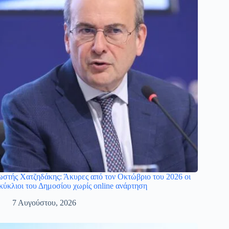
στής Χατζηδάκης: Άκυρες από τον Οκτώβριο του 2026 οι
κύκλιοι του Δημοσίου χωρίς online ανάρτηση
7 Αυγούστου, 2026