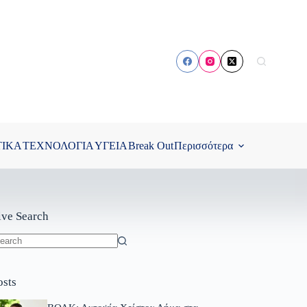
ΤΙΚΑ
ΤΕΧΝΟΛΟΓΙΑ
ΥΓΕΙΑ
Break Out
Περισσότερα
ive Search
o
sults
osts