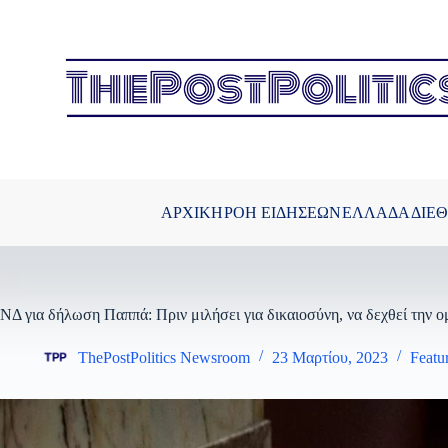
Μετάβαση
στο
περιεχόμενο
ΑΡΧΙΚΗ
ΡΟΗ ΕΙΔΗΣΕΩΝ
ΕΛΛΑΔΑ
ΔΙΕ
ΝΔ για δήλωση Παππά: Πριν μιλήσει για δικαιοσύνη, να δεχθεί την
ThePostPolitics Newsroom
23 Μαρτίου, 2023
Featu