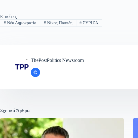
Ετικέτες
#
Νέα Δημοκρατία
#
Νίκος Παππάς
#
ΣΥΡΙΖΑ
ThePostPolitics Newsroom
Σχετικά Άρθρα