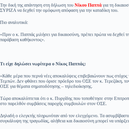
ce
ha
le
es
m
m
οι
Την δική της απάντηση στη δήλωση του
Νίκου Παππά
για τη δικαιο
bo
ts
gr
sa
ail
ail
ρ
ΣΥΡΙΖΑ να δεχθεί την ομόφωνη απόφαση για την καταδίκη του.
ok
A
a
ge
α
Πιο αναλυτικά:
pp
m
στ
«Πριν ο κ. Παππάς μιλήσει για δικαιοσύνη, πρέπει πρώτα να δεχθεί τ
εί
παράβαση καθήκοντος».
τε
Τι είχε δηλώσει νωρίτερα ο Νίκος Παππάς:
«Κάθε μέρα που περνά νέες αποκαλύψεις επιβεβαιώνουν πως στόχος 
Τεμπών. Δεν φθάνει που όρισε πρόεδρο του ΟΣΕ τον κ. Τερεζάκη, τ
ΟΣΕ για θέματα σηματοδότησης – τηλεδιοίκησης.
Τώρα αποκαλύπτεται ότι ο κ. Πυργίδης που τοποθέτησε στην Επιτρο
στο παρελθόν συμβάσεις παροχής συμβουλών στον ΟΣΕ.
Δηλαδή ο ελεγκτής πληρωνόταν από τον ελεγχόμενο. Τα ασυμβίβαστα 
συγκάλυψη της τραγωδίας, αλήθεια και δικαιοσύνη μπορεί να υπάρξ