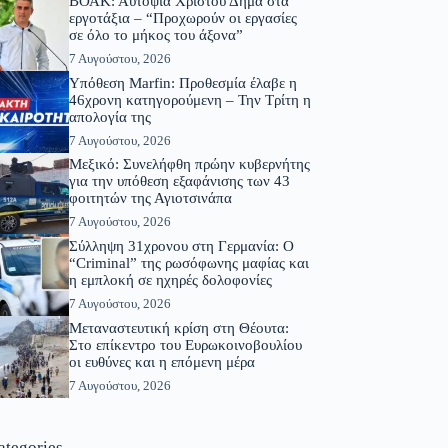
ΒΟΑΚ: Αυτοψία Χρίστου Δήμα στα
εργοτάξια – “Προχωρούν οι εργασίες
σε όλο το μήκος του άξονα”
7 Αυγούστου, 2026
Υπόθεση Marfin: Προθεσμία έλαβε η
46χρονη κατηγορούμενη – Την Τρίτη η
απολογία της
7 Αυγούστου, 2026
Μεξικό: Συνελήφθη πρώην κυβερνήτης
για την υπόθεση εξαφάνισης των 43
φοιτητών της Αγιοτσινάπα
7 Αυγούστου, 2026
Σύλληψη 31χρονου στη Γερμανία: Ο
“Criminal” της ρωσόφωνης μαφίας και
η εμπλοκή σε ηχηρές δολοφονίες
7 Αυγούστου, 2026
Μεταναστευτική κρίση στη Θέουτα:
Στο επίκεντρο του Ευρωκοινοβουλίου
οι ευθύνες και η επόμενη μέρα
7 Αυγούστου, 2026
ategories