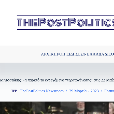
Μετάβαση
στο
περιεχόμενο
ΑΡΧΙΚΗ
ΡΟΗ ΕΙΔΗΣΕΩΝ
ΕΛΛΑΔΑ
ΔΙΕ
Μητσοτάκης: «Υπαρκτό το ενδεχόμενο “τερατογένεσης” στις 22 Μαΐ
ThePostPolitics Newsroom
29 Μαρτίου, 2023
Featu