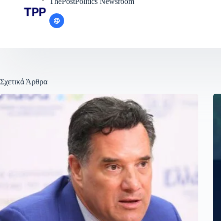
ThePostPolitics Newsroom
Σχετικά Άρθρα