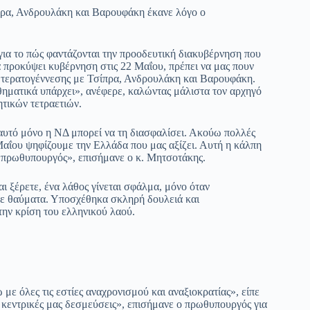
ίπρα, Ανδρουλάκη και Βαρουφάκη έκανε λόγο ο
για το πώς φαντάζονται την προοδευτική διακυβέρνηση που
θα προκύψει κυβέρνηση στις 22 Μαΐου, πρέπει να μας πουν
ής τερατογέννεσης με Τσίπρα, Ανδρουλάκη και Βαρουφάκη.
αθηματικά υπάρχει», ανέφερε, καλώντας μάλιστα τον αρχηγό
ητικών τετραετιών.
αυτό μόνο η ΝΔ μπορεί να τη διασφαλίσει. Ακούω πολλές
Μαΐου ψηφίζουμε την Ελλάδα που μας αξίζει. Αυτή η κάλπη
ος πρωθυπουργός», επισήμανε ο κ. Μητσοτάκης.
 ξέρετε, ένα λάθος γίνεται σφάλμα, μόνο όταν
με θαύματα. Υποσχέθηκα σκληρή δουλειά και
ην κρίση του ελληνικού λαού.
ε όλες τις εστίες αναχρονισμού και αναξιοκρατίας», είπε
 κεντρικές μας δεσμεύσεις», επισήμανε ο πρωθυπουργός για