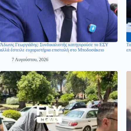
Άδωνις Γεωργιάδης: Συνδικαλιστής κατηγορούσε το ΕΣΥ
Το
αλλά έστειλε ευχαριστήρια επιστολή στο Μποδοσάκειο
επ
7 Αυγούστου, 2026