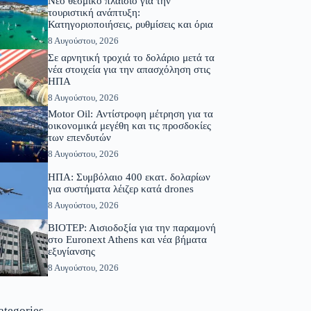
Νέο θεσμικό πλαίσιο για την
τουριστική ανάπτυξη:
Κατηγοριοποιήσεις, ρυθμίσεις και όρια
8 Αυγούστου, 2026
Σε αρνητική τροχιά το δολάριο μετά τα
νέα στοιχεία για την απασχόληση στις
ΗΠΑ
8 Αυγούστου, 2026
Motor Oil: Αντίστροφη μέτρηση για τα
οικονομικά μεγέθη και τις προσδοκίες
των επενδυτών
8 Αυγούστου, 2026
ΗΠΑ: Συμβόλαιο 400 εκατ. δολαρίων
για συστήματα λέιζερ κατά drones
8 Αυγούστου, 2026
ΒΙΟΤΕΡ: Αισιοδοξία για την παραμονή
στο Euronext Athens και νέα βήματα
εξυγίανσης
8 Αυγούστου, 2026
ategories