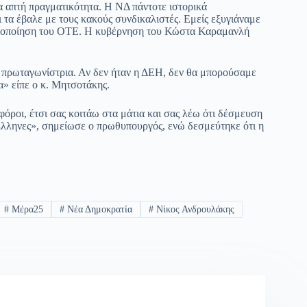
α απτή πραγματικότητα. Η ΝΔ πάντοτε ιστορικά
 τα έβαλε με τους κακούς συνδικαλιστές. Εμείς εξυγιάναμε
ωτικοποίηση του ΟΤΕ. Η κυβέρνηση του Κώστα Καραμανλή
 πρωταγωνίστρια. Αν δεν ήταν η ΔΕΗ, δεν θα μπορούσαμε
α» είπε ο κ. Μητσοτάκης.
 φόροι, έτσι σας κοιτάω στα μάτια και σας λέω ότι δέσμευση
ς Έλληνες», σημείωσε ο πρωθυπουργός, ενώ δεσμεύτηκε ότι η
#
Μέρα25
#
Νέα Δημοκρατία
#
Νίκος Ανδρουλάκης