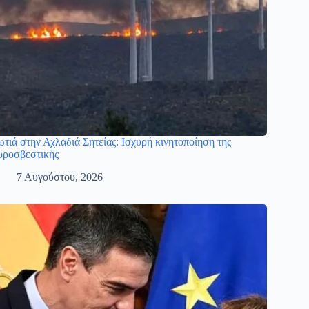
τιά στην Αχλαδιά Σητείας: Ισχυρή κινητοποίηση της
ροσβεστικής
7 Αυγούστου, 2026