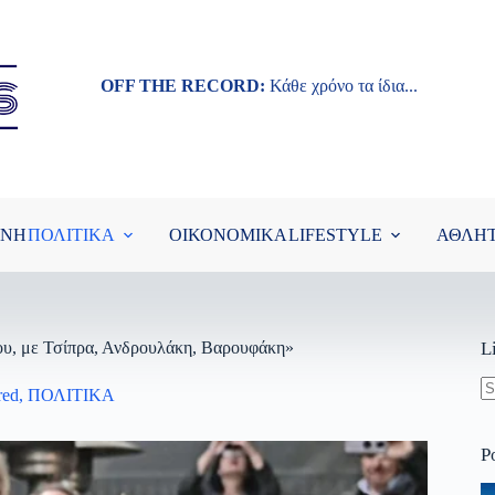
OFF THE RECORD:
Κάθε χρόνο τα ίδια...
ΘΝΗ
ΠΟΛΙΤΙΚΑ
ΟΙΚΟΝΟΜΙΚΑ
LIFESTYLE
ΑΘΛΗ
ου, με Τσίπρα, Ανδρουλάκη, Βαρουφάκη»
L
red
,
ΠΟΛΙΤΙΚΑ
N
re
P