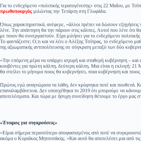
ce
ha
le
es
m
m
οι
Για το ενδεχόμενο «πολιτικής τερατογένεσης» στις 22 Μαΐου, με Τσ
bo
ts
gr
sa
ail
ail
ρ
πρωθυπουργός
μιλώντας την Τετάρτη στη Γλυφάδα.
ok
A
a
ge
α
Όπως χαρακτηριστικά, ανέφερε, «άλλοι πρέπει να δώσουν εξηγήσεις 
pp
m
στ
λένε. Την απάντηση θα την πάρουν στις κάλπες. Αυτοί που λένε ότι 
με ποιον θα συνεργαστούν. Είχα μιλήσει για το ενδεχόμενο πολιτικ
εί
Το φαντάζεστε; Ο,τι και να λέει ο Αλέξης Τσίπρας, το ενδεχόμενο μ
της αξιωματικής αντιπολίτευσης σε σύγκριση μεταξύ των δύο κυβερν
τε
«Την επόμενη μέρα να υπάρχει ισχυρή και σταθερή κυβέρνηση – και 
κουβέντες για πρώτη κάλπη, δεύτερη κάλπη. Μια είναι η εκλογή: 21 
θα στείλει το μήνυμα ποιος θα κυβερνήσει, ποια κυβέρνηση και ποι
Πρώτος εγώ αναγνώρισα τα λάθη, δεν κρύφτηκα ποτέ και πουθενά. Και
επαναλαμβάνετεαι. Δεν υποσχέθηκα το 2019 ότι μπορούμε να κάνου
αποτελέσματα. Και τώρα με ήσυχη συνείδηση θέτουμε το έργο μας στ
«Έτοιμος για συγκρούσεις»
«Είμαι σήμερα περισσότερο αποφασισμένος από ποτέ να συγκρουστώ μ
ακόμα ο Κυριάκος Μητσοτάκης. «Και αυτό θα αποτελέσει μια από τις