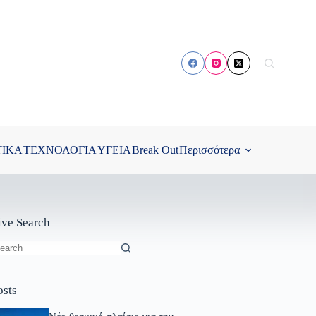
ΤΙΚΑ
ΤΕΧΝΟΛΟΓΙΑ
ΥΓΕΙΑ
Break Out
Περισσότερα
ive Search
o
sults
osts