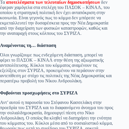
Τα
αποτελέσματα των τελευταίων δημοσκοπήσεων
δεν
pp
m
στ
έφεραν χαμόγελα στα στελέχη του ΠΑΣΟΚ – ΚΙΝΑΛ, του
οποίου η στρατηγική πολιτική δεν έχει ανταπόκριση στην
εί
κοινωνία. Είναι γεγονός πως το κόμμα δεν μπόρεσε να
εκμεταλλευτεί την δυσαρέσκεια προς την Νέα Δημοκρατία
τε
από την διαχείριση των φυσικών καταστροφών, καθώς και
την αναταραχή στους κόλπους του ΣΥΡΙΖΑ.
Αναμένοντας τη… διάσπαση
Όλοι γνωρίζουμε πως ενδεχόμενη διάσπαση, μπορεί να
φέρει το ΠΑΣΟΚ – ΚΙΝΑΛ στην θέση της αξιωματικής
αντιπολίτευσης. Κύκλοι του κόμματος αναμένουν τις
εξελίξεις στον ΣΥΡΙΖΑ, προκειμένου να περάσουν στην
αντεπίθεση με στόχο τις πολιτικές της Νέας Δημοκρατίας και
περαιτέρω προβολή του Νίκου Ανδρουλάκη.
Φοβούνται προσχωρήσεις στο ΣΥΡΙΖΑ
Αντ’ αυτού η παρουσία του Στέφανου Κασσελάκη στην
προεδρία του ΣΥΡΙΖΑ και το διαφαινόμενο άνοιγμα του προς
την σολιαλδημοκρατία, δημιουργεί πίεση στο Νίκο
Ανδρουλάκη. Ο οποίος θα κληθεί να διατηρήσει την ενότητα
του κόμματος του. Κύκλοι μέσα από το σοσιαλιστικό κόμμα,
θεωρούν πως μετά το συνέδριο του ΣΥΡΙΖΑ, αρκετά