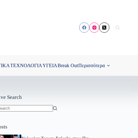
ΤΙΚΑ
ΤΕΧΝΟΛΟΓΙΑ
ΥΓΕΙΑ
Break Out
Περισσότερα
ive Search
o
sults
osts