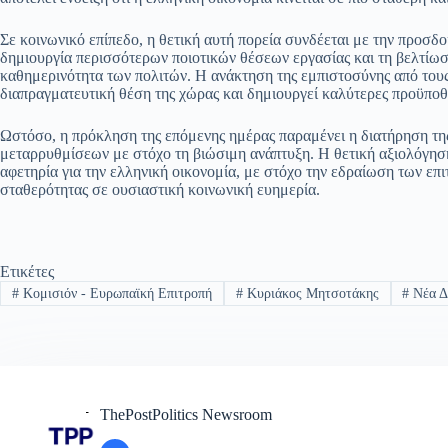
Σε κοινωνικό επίπεδο, η θετική αυτή πορεία συνδέεται με την προσδο
δημιουργία περισσότερων ποιοτικών θέσεων εργασίας και τη βελτίω
καθημερινότητα των πολιτών. Η ανάκτηση της εμπιστοσύνης από τους
διαπραγματευτική θέση της χώρας και δημιουργεί καλύτερες προϋπο
Ωστόσο, η πρόκληση της επόμενης ημέρας παραμένει η διατήρηση τη
μεταρρυθμίσεων με στόχο τη βιώσιμη ανάπτυξη. Η θετική αξιολόγηση
αφετηρία για την ελληνική οικονομία, με στόχο την εδραίωση των επ
σταθερότητας σε ουσιαστική κοινωνική ευημερία.
Ετικέτες
#
Κομισιόν - Ευρωπαϊκή Επιτροπή
#
Κυριάκος Μητσοτάκης
#
Νέα Δ
ThePostPolitics Newsroom