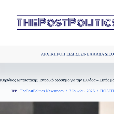
Μετάβαση
στο
περιεχόμενο
ΑΡΧΙΚΗ
ΡΟΗ ΕΙΔΗΣΕΩΝ
ΕΛΛΑΔΑ
ΔΙΕ
Κυριάκος Μητσοτάκης: Ιστορικό ορόσημο για την Ελλάδα – Εκτός μ
ThePostPolitics Newsroom
3 Ιουνίου, 2026
ΠΟΛΙΤ