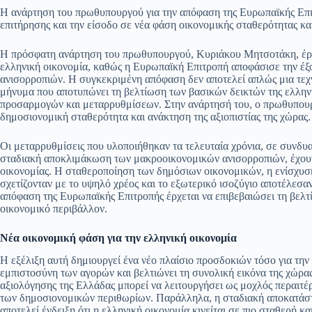
ce
ha
le
es
m
m
οι
Η ανάρτηση του πρωθυπουργού για την απόφαση της Ευρωπαϊκής Επιτ
bo
ts
gr
sa
ail
ail
ρ
επιτήρησης και την είσοδο σε νέα φάση οικονομικής σταθερότητας κα
ok
A
a
ge
α
Η πρόσφατη ανάρτηση του πρωθυπουργού, Κυριάκου Μητσοτάκη, έρχετα
pp
m
στ
ελληνική οικονομία, καθώς η Ευρωπαϊκή Επιτροπή αποφάσισε την έ
ανισορροπιών. Η συγκεκριμένη απόφαση δεν αποτελεί απλώς μια τεχν
εί
μήνυμα που αποτυπώνει τη βελτίωση των βασικών δεικτών της ελληνι
προσαρμογών και μεταρρυθμίσεων. Στην ανάρτησή του, ο πρωθυπουργ
τε
δημοσιονομική σταθερότητα και ανάκτηση της αξιοπιστίας της χώρας.
Οι μεταρρυθμίσεις που υλοποιήθηκαν τα τελευταία χρόνια, σε συνδυα
σταδιακή αποκλιμάκωση των μακροοικονομικών ανισορροπιών, έχουν 
οικονομίας. Η σταθεροποίηση των δημόσιων οικονομικών, η ενίσχυση
σχετίζονταν με το υψηλό χρέος και το εξωτερικό ισοζύγιο αποτέλεσαν
απόφαση της Ευρωπαϊκής Επιτροπής έρχεται να επιβεβαιώσει τη βελ
οικονομικό περιβάλλον.
Νέα οικονομική φάση για την ελληνική οικονομία
Η εξέλιξη αυτή δημιουργεί ένα νέο πλαίσιο προσδοκιών τόσο για την 
εμπιστοσύνη των αγορών και βελτιώνει τη συνολική εικόνα της χώρα
αξιολόγησης της Ελλάδας μπορεί να λειτουργήσει ως μοχλός περαιτ
των δημοσιονομικών περιθωρίων. Παράλληλα, η σταδιακή αποκατάστ
αποτελεί ένδειξη ότι η ελληνική οικονομία κινείται σε πιο σταθερή κ