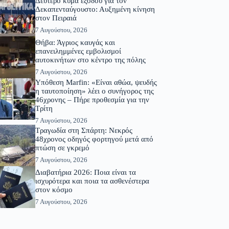
Δεύτερο κύμα εξόδου για τον
Δεκαπενταύγουστο: Αυξημένη κίνηση
στον Πειραιά
7 Αυγούστου, 2026
Θήβα: Άγριος καυγάς και
επανειλημμένες εμβολισμοί
αυτοκινήτων στο κέντρο της πόλης
7 Αυγούστου, 2026
Υπόθεση Marfin: «Είναι αθώα, ψευδής
η ταυτοποίηση» λέει ο συνήγορος της
46χρονης – Πήρε προθεσμία για την
Τρίτη
7 Αυγούστου, 2026
Τραγωδία στη Σπάρτη: Νεκρός
48χρονος οδηγός φορτηγού μετά από
πτώση σε γκρεμό
7 Αυγούστου, 2026
Διαβατήρια 2026: Ποια είναι τα
ισχυρότερα και ποια τα ασθενέστερα
στον κόσμο
7 Αυγούστου, 2026