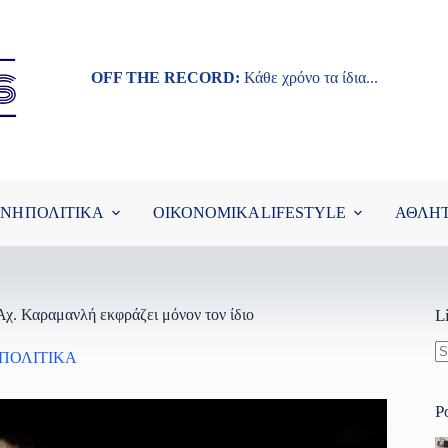
OFF THE RECORD:
Κάθε χρόνο τα ίδια...
ΘΝΗ
ΠΟΛΙΤΙΚΑ
ΟΙΚΟΝΟΜΙΚΑ
LIFESTYLE
ΑΘΛΗ
χ. Καραμανλή εκφράζει μόνον τον ίδιo
L
ΠΟΛΙΤΙΚΑ
N
re
P