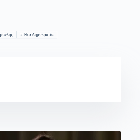
μανλής
#
Νέα Δημοκρατία