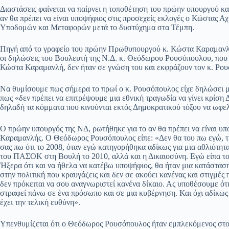
ce
ha
le
es
m
m
οι
Διαστάσεις φαίνεται να παίρνει η τοποθέτηση του πρώην υπουργού 
bo
ts
gr
sa
ail
ail
ρ
αν θα πρέπει να είναι υποψήφιος στις προσεχείς εκλογές ο Κώστας 
Υποδομών και Μεταφορών μετά το δυστύχημα στα Τέμπη.
ok
A
a
ge
α
pp
m
στ
Πηγή από το γραφείο του πρώην Πρωθυπουργού κ. Κώστα Καραμανλή
οι δηλώσεις του Βουλευτή της Ν.Δ. κ. Θεόδωρου Ρουσόπουλου, πο
εί
Κώστα Καραμανλή, δεν ήταν σε γνώση του και εκφράζουν τον κ. Ρ
τε
Να θυμίσουμε πως σήμερα το πρωί ο κ. Ρουσόπουλος είχε δηλώσει
πως «δεν πρέπει να επιτρέψουμε μια εθνική τραγωδία να γίνει κρίση Δ
δηλαδή τα κόμματα που κινούνται εκτός Δημοκρατικού τόξου να ωφεληθο
Ο πρώην υπουργός της ΝΔ, ρωτήθηκε για το αν θα πρέπει να είναι
Καραμανλής. Ο Θεόδωρος Ρουσόπουλος είπε: «Δεν θα του πω εγώ, τι 
σας πω ότι το 2008, όταν εγώ κατηγορήθηκα αδίκως για μια αθλιότη
του ΠΑΣΟΚ στη Βουλή το 2010, αλλά και η Δικαιοσύνη. Εγώ είπα το
Ήξερα ότι και να ήθελα να κατέβω υποψήφιος, θα ήταν μια κατάστα
στην πολιτική που κραυγάζεις και δεν σε ακούει κανένας και στιγμές π
δεν πρόκειται να σου αναγνωριστεί κανένα δίκαιο. Ας υποθέσουμε ότι
στραφεί πάνω σε ένα πρόσωπο και σε μια κυβέρνηση. Και όχι αδίκως
έχει την τελική ευθύνη».
Υπενθυμίζεται ότι ο Θεόδωρος Ρουσόπουλος ήταν εμπλεκόμενος στο