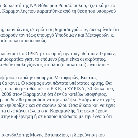
και βουλευτή της ΝΔ Θόδωρου Ρουσόπουλου, σχετικά με το
Αχ. Καραμανλής που παραιτήθηκε από τη θέση του υπουργού
, απαντώντας σε ερώτηση δημοσιογράφων, διευκρίνισε ότι
υ αφορούν τον τέως υπουργό Υποδομών και Μεταφορών κ.
ουσσόπουλο προσωπικώς.
 μιλώντας στο OPEN με αφορμή την τραγωδία των Τεμπών,
ημοκρατίας γιατί το επόμενο βήμα είναι οι ακρότητες,
ύν υπολογίζοντας ότι όλοι (οι πολιτικοί) είναι ίδιοι».
 υποψήφιος ο πρώην υπουργός Μεταφορών, Κώστας
θα κάνει. Ο κόσμος είναι πάντοτε υπέρτατος κριτής. Θα
τα, το οποίο με αθώωσε το ΚΚΕ, ο ΣΥΡΙΖΑ, 30 βουλευτές
 2009 στον Καραμανλή ότι δεν θα κατέβω υποψήφιος.
ση που δεν θα μπορούσα να την παλέψω. Υπάρχουν στιγμές
ου ψιθυρίζεις και σε ακούνε όλοι. Όσα δίκαια και να έχεις
 τα είχε κάνει τέλεια ο κ. Καραμανλής. Τα φώτα έχουν
 στην κυβέρνηση ή σε κάποιο πρόσωπο με την έννοια ότι
 σκάνδαλο της Μονής Βατοπεδίου, η διερεύνηση του