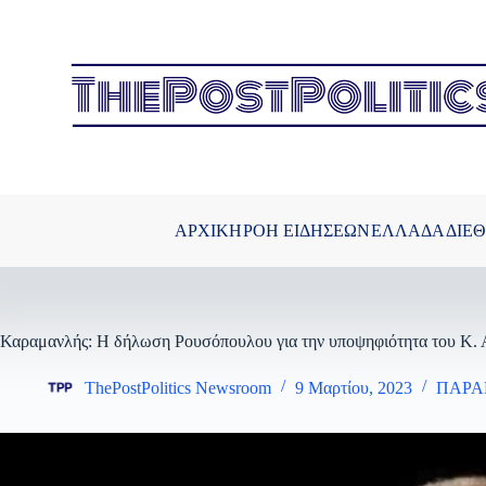
Μετάβαση
στο
περιεχόμενο
ΑΡΧΙΚΗ
ΡΟΗ ΕΙΔΗΣΕΩΝ
ΕΛΛΑΔΑ
ΔΙΕ
Καραμανλής: Η δήλωση Ρουσόπουλου για την υποψηφιότητα του Κ. Α
ThePostPolitics Newsroom
9 Μαρτίου, 2023
ΠΑΡΑ