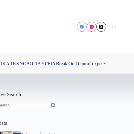
ΤΙΚΑ
ΤΕΧΝΟΛΟΓΙΑ
ΥΓΕΙΑ
Break Out
Περισσότερα
ive Search
o
sults
osts