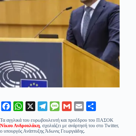
Fa
W
X
Te
M
G
E
Μ
ce
ha
le
es
m
m
οι
Τα αγγλικά του ευρωβουλευτή και προέδρου του ΠΑΣΟΚ
bo
ts
gr
sa
ail
ail
ρ
Νίκου Ανδρουλάκη
, σχολιάζει με ανάρτησή του στο Twitter,
ο υπουργός Ανάπτυξης Άδωνις Γεωργιάδης.
ok
A
a
ge
α