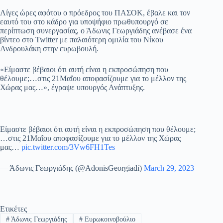
pp
m
στ
Λίγες ώρες αφότου ο πρόεδρος του ΠΑΣΟΚ, έβαλε και τον
εαυτό του στο κάδρο για υποψήφιο πρωθυπουργό σε
εί
περίπτωση συνεργασίας, ο Άδωνις Γεωργιάδης ανέβασε ένα
βίντεο στο Twitter με παλαιότερη ομιλία του Νίκου
τε
Ανδρουλάκη στην ευρωβουλή.
«Είμαστε βέβαιοι ότι αυτή είναι η εκπροσώπηση που
θέλουμε;…στις 21Μαΐου αποφασίζουμε για το μέλλον της
Χώρας μας…», έγραψε υπουργός Ανάπτυξης.
Είμαστε βέβαιοι ότι αυτή είναι η εκπροσώπηση που θέλουμε;
…στις 21Μαΐου αποφασίζουμε για το μέλλον της Χώρας
μας…
pic.twitter.com/3Vw6FH1Tes
— Άδωνις Γεωργιάδης (@AdonisGeorgiadi)
March 29, 2023
Ετικέτες
#
Άδωνις Γεωργιάδης
#
Ευρωκοινοβούλιο