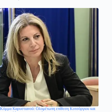
Κόμμα Καρυστιανού: Ολομέτωπη επίθεση Κοτσόργιου και