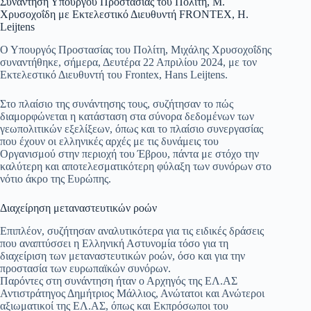
Συνάντηση Υπουργού Προστασίας του Πολίτη, Μ.
Χρυσοχοΐδη με Εκτελεστικό Διευθυντή FRONTEX, H.
Leijtens
Ο Υπουργός Προστασίας του Πολίτη, Μιχάλης Χρυσοχοΐδης
συναντήθηκε, σήμερα, Δευτέρα 22 Απριλίου 2024, με τον
Εκτελεστικό Διευθυντή του Frontex, Hans Leijtens.
Στο πλαίσιο της συνάντησης τους, συζήτησαν το πώς
διαμορφώνεται η κατάσταση στα σύνορα δεδομένων των
γεωπολιτικών εξελίξεων, όπως και το πλαίσιο συνεργασίας
που έχουν οι ελληνικές αρχές με τις δυνάμεις του
Οργανισμού στην περιοχή του Έβρου, πάντα με στόχο την
καλύτερη και αποτελεσματικότερη φύλαξη των συνόρων στο
νότιο άκρο της Ευρώπης.
Διαχείρηση μεταναστευτικών ροών
Επιπλέον, συζήτησαν αναλυτικότερα για τις ειδικές δράσεις
που αναπτύσσει η Ελληνική Αστυνομία τόσο για τη
διαχείριση των μεταναστευτικών ροών, όσο και για την
προστασία των ευρωπαϊκών συνόρων.
Παρόντες στη συνάντηση ήταν ο Αρχηγός της ΕΛ.ΑΣ
Αντιστράτηγος Δημήτριος Μάλλιος, Ανώτατοι και Ανώτεροι
αξιωματικοί της ΕΛ.ΑΣ, όπως και Εκπρόσωποι του