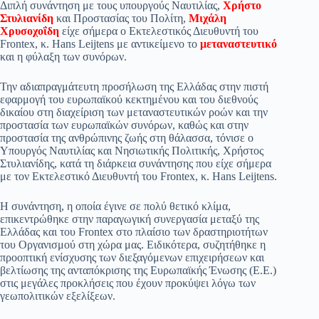
Διπλή συνάντηση με τους υπουργούς Ναυτιλίας,
Χρήστο
pp
m
στ
Στυλιανίδη
και Προστασίας του Πολίτη,
Μιχάλη
Χρυσοχοΐδη
είχε σήμερα ο Εκτελεστικός Διευθυντή του
εί
Frontex, κ. Hans Leijtens με αντικείμενο το
μεταναστευτικό
και η φύλαξη των συνόρων.
τε
Την αδιαπραγμάτευτη προσήλωση της Ελλάδας στην πιστή
εφαρμογή του ευρωπαϊκού κεκτημένου και του διεθνούς
δικαίου στη διαχείριση των μεταναστευτικών ροών και την
προστασία των ευρωπαϊκών συνόρων, καθώς και στην
προστασία της ανθρώπινης ζωής στη θάλασσα, τόνισε ο
Υπουργός Ναυτιλίας και Νησιωτικής Πολιτικής, Χρήστος
Στυλιανίδης, κατά τη διάρκεια συνάντησης που είχε σήμερα
με τον Εκτελεστικό Διευθυντή του Frontex, κ. Hans Leijtens.
Η συνάντηση, η οποία έγινε σε πολύ θετικό κλίμα,
επικεντρώθηκε στην παραγωγική συνεργασία μεταξύ της
Ελλάδας και του Frontex στο πλαίσιο των δραστηριοτήτων
του Οργανισμού στη χώρα μας. Ειδικότερα, συζητήθηκε η
προοπτική ενίσχυσης των διεξαγόμενων επιχειρήσεων και
βελτίωσης της ανταπόκρισης της Ευρωπαϊκής Ένωσης (Ε.Ε.)
στις μεγάλες προκλήσεις που έχουν προκύψει λόγω των
γεωπολιτικών εξελίξεων.