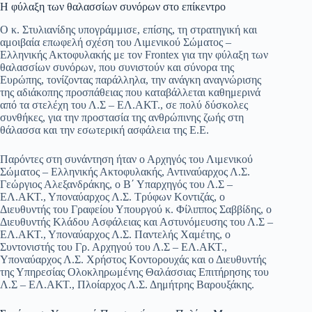
Η φύλαξη των θαλασσίων συνόρων στο επίκεντρο
Ο κ. Στυλιανίδης υπογράμμισε, επίσης, τη στρατηγική και
αμοιβαία επωφελή σχέση του Λιμενικού Σώματος –
Ελληνικής Ακτοφυλακής με τον Frontex για την φύλαξη των
θαλασσίων συνόρων, που συνιστούν και σύνορα της
Ευρώπης, τονίζοντας παράλληλα, την ανάγκη αναγνώρισης
της αδιάκοπης προσπάθειας που καταβάλλεται καθημερινά
από τα στελέχη του Λ.Σ – ΕΛ.ΑΚΤ., σε πολύ δύσκολες
συνθήκες, για την προστασία της ανθρώπινης ζωής στη
θάλασσα και την εσωτερική ασφάλεια της Ε.Ε.
Παρόντες στη συνάντηση ήταν ο Αρχηγός του Λιμενικού
Σώματος – Ελληνικής Ακτοφυλακής, Αντιναύαρχος Λ.Σ.
Γεώργιος Αλεξανδράκης, ο Β΄ Υπαρχηγός του Λ.Σ –
ΕΛ.ΑΚΤ., Υποναύαρχος Λ.Σ. Τρύφων Κοντιζάς, ο
Διευθυντής του Γραφείου Υπουργού κ. Φίλιππος Σαββίδης, ο
Διευθυντής Κλάδου Ασφάλειας και Αστυνόμευσης του Λ.Σ –
ΕΛ.ΑΚΤ., Υποναύαρχος Λ.Σ. Παντελής Χαμέτης, ο
Συντονιστής του Γρ. Αρχηγού του Λ.Σ – ΕΛ.ΑΚΤ.,
Υποναύαρχος Λ.Σ. Χρήστος Κοντορουχάς και ο Διευθυντής
της Υπηρεσίας Ολοκληρωμένης Θαλάσσιας Επιτήρησης του
Λ.Σ – ΕΛ.ΑΚΤ., Πλοίαρχος Λ.Σ. Δημήτρης Βαρουξάκης.