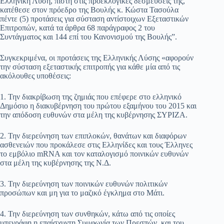
Ελληνική Λύση, πιστή στις προεκλογικές δεσμεύσεις της,
κατέθεσε στον πρόεδρο της Βουλής κ. Κώστα Τασούλα
pp
m
στ
πέντε (5) προτάσεις για σύσταση αντίστοιχων Εξεταστικών
εί
Επιτροπών, κατά τα άρθρα 68 παράγραφος 2 του
Συντάγματος και 144 επί του Κανονισμού της Βουλής”.
τε
Συγκεκριμένα, οι προτάσεις της Ελληνικής Λύσης «αφορούν
την σύσταση εξεταστικής επιτροπής για κάθε μία από τις
ακόλουθες υποθέσεις:
1. Την διακρίβωση της ζημιάς που επέφερε στο ελληνικό
Δημόσιο η διακυβέρνηση του πρώτου εξαμήνου του 2015 και
την απόδοση ευθυνών στα μέλη της κυβέρνησης ΣΥΡΙΖΑ.
2. Την διερεύνηση των επιπλοκών, θανάτων και διαφόρων
ασθενειών που προκάλεσε στις Ελληνίδες και τους Έλληνες
το εμβόλιο mRNA και τον καταλογισμό ποινικών ευθυνών
στα μέλη της κυβέρνησης της Ν.Δ.
3. Την διερεύνηση των ποινικών ευθυνών πολιτικών
προσώπων και μη για το μαζικό έγκλημα στο Μάτι.
4. Την διερεύνηση των συνθηκών, κάτω από τις οποίες
υπεγράφη η επαίσχυντη Συμφωνία των Πρεσπών, και του