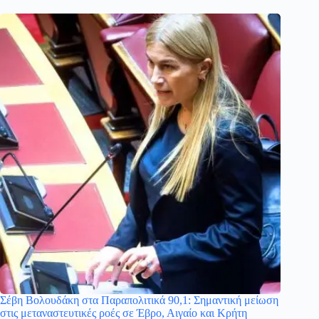
Σέβη Βολουδάκη στα Παραπολιτικά 90,1: Σημαντική μείωση
στις μεταναστευτικές ροές σε Έβρο, Αιγαίο και Κρήτη