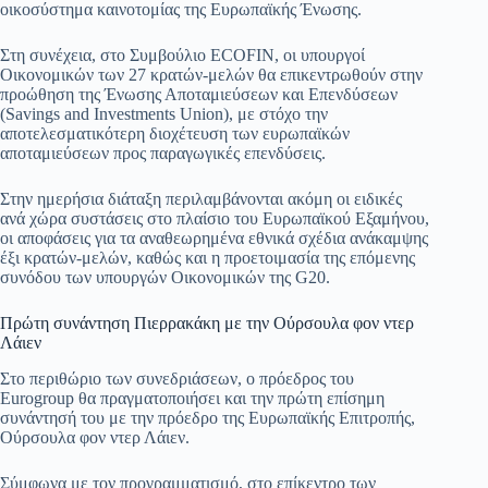
οικοσύστημα καινοτομίας της Ευρωπαϊκής Ένωσης.
Στη συνέχεια, στο Συμβούλιο ECOFIN, οι υπουργοί
Οικονομικών των 27 κρατών-μελών θα επικεντρωθούν στην
προώθηση της Ένωσης Αποταμιεύσεων και Επενδύσεων
(Savings and Investments Union), με στόχο την
αποτελεσματικότερη διοχέτευση των ευρωπαϊκών
αποταμιεύσεων προς παραγωγικές επενδύσεις.
Στην ημερήσια διάταξη περιλαμβάνονται ακόμη οι ειδικές
ανά χώρα συστάσεις στο πλαίσιο του Ευρωπαϊκού Εξαμήνου,
οι αποφάσεις για τα αναθεωρημένα εθνικά σχέδια ανάκαμψης
έξι κρατών-μελών, καθώς και η προετοιμασία της επόμενης
συνόδου των υπουργών Οικονομικών της G20.
Πρώτη συνάντηση Πιερρακάκη με την Ούρσουλα φον ντερ
Λάιεν
Στο περιθώριο των συνεδριάσεων, ο πρόεδρος του
Eurogroup θα πραγματοποιήσει και την πρώτη επίσημη
συνάντησή του με την πρόεδρο της Ευρωπαϊκής Επιτροπής,
Ούρσουλα φον ντερ Λάιεν.
Σύμφωνα με τον προγραμματισμό, στο επίκεντρο των