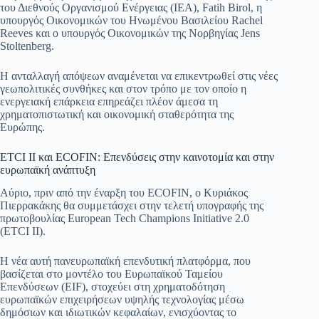
του Διεθνούς Οργανισμού Ενέργειας (IEA), Fatih Birol, η
υπουργός Οικονομικών του Ηνωμένου Βασιλείου Rachel
Reeves και ο υπουργός Οικονομικών της Νορβηγίας Jens
Stoltenberg.
Η ανταλλαγή απόψεων αναμένεται να επικεντρωθεί στις νέες
γεωπολιτικές συνθήκες και στον τρόπο με τον οποίο η
ενεργειακή επάρκεια επηρεάζει πλέον άμεσα τη
χρηματοπιστωτική και οικονομική σταθερότητα της
Ευρώπης.
ETCI II και ECOFIN: Επενδύσεις στην καινοτομία και στην
ευρωπαϊκή ανάπτυξη
Αύριο, πριν από την έναρξη του ECOFIN, ο Κυριάκος
Πιερρακάκης θα συμμετάσχει στην τελετή υπογραφής της
πρωτοβουλίας European Tech Champions Initiative 2.0
(ETCI II).
Η νέα αυτή πανευρωπαϊκή επενδυτική πλατφόρμα, που
βασίζεται στο μοντέλο του Ευρωπαϊκού Ταμείου
Επενδύσεων (EIF), στοχεύει στη χρηματοδότηση
ευρωπαϊκών επιχειρήσεων υψηλής τεχνολογίας μέσω
δημόσιων και ιδιωτικών κεφαλαίων, ενισχύοντας το