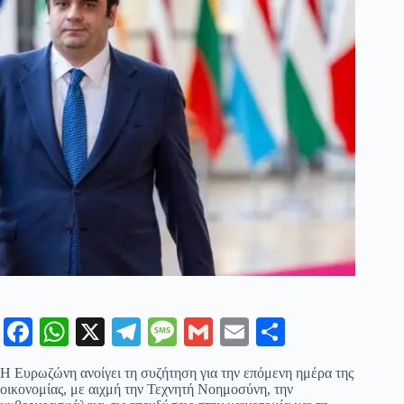
Fa
W
X
Te
M
G
E
Μ
ce
ha
le
es
m
m
οι
Η Ευρωζώνη ανοίγει τη συζήτηση για την επόμενη ημέρα της
bo
ts
gr
sa
ail
ail
ρ
οικονομίας, με αιχμή την Τεχνητή Νοημοσύνη, την