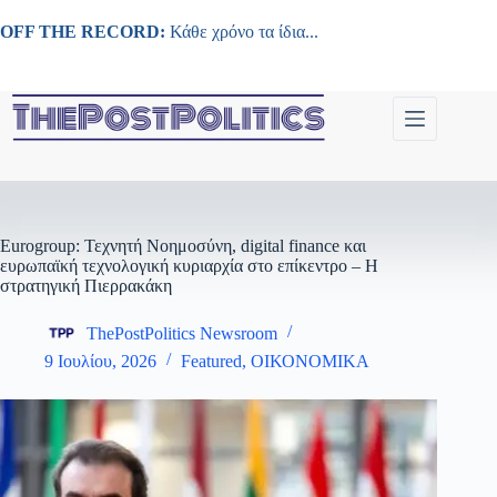
Μετάβαση
στο
OFF THE RECORD:
Κάθε χρόνο τα ίδια...
περιεχόμενο
Eurogroup: Τεχνητή Νοημοσύνη, digital finance και
ευρωπαϊκή τεχνολογική κυριαρχία στο επίκεντρο – Η
στρατηγική Πιερρακάκη
ThePostPolitics Newsroom
9 Ιουλίου, 2026
Featured
,
ΟΙΚΟΝΟΜΙΚΑ