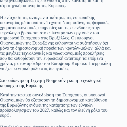
κυβερνοασφάλεια, τις επενδύσεις στην καινοτομία και τη
ok
A
a
ge
α
στρατηγική αυτονομία της Ευρώπης.
pp
m
στ
Η ενίσχυση της ανταγωνιστικότητας της ευρωπαϊκής
εί
οικονομίας μέσα από την Τεχνητή Νοημοσύνη, τις ψηφιακές
χρηματοοικονομικές υπηρεσίες και τις επενδύσεις στην
τε
τεχνολογία βρίσκεται στο επίκεντρο των εργασιών του
σημερινού Eurogroup στις Βρυξέλλες. Οι υπουργοί
Οικονομικών της Ευρωζώνης καλούνται να συζητήσουν όχι
μόνο τη δημοσιονομική πορεία των κρατών-μελών, αλλά και
τις μεγάλες τεχνολογικές και γεωοικονομικές προκλήσεις
που θα καθορίσουν την ευρωπαϊκή ανάπτυξη τα επόμενα
χρόνια, με τον πρόεδρο του Eurogroup Κυριάκο Πιερρακάκη
να έχει κεντρικό ρόλο στις διεργασίες.
Στο επίκεντρο η Τεχνητή Νοημοσύνη και η τεχνολογική
κυριαρχία της Ευρώπης
Κατά την τακτική συνεδρίαση του Eurogroup, οι υπουργοί
Οικονομικών θα εξετάσουν τη δημοσιονομική κατεύθυνση
της Ευρωζώνης ενόψει της κατάρτισης των εθνικών
προϋπολογισμών του 2027, καθώς και τον διεθνή ρόλο του
ευρώ.