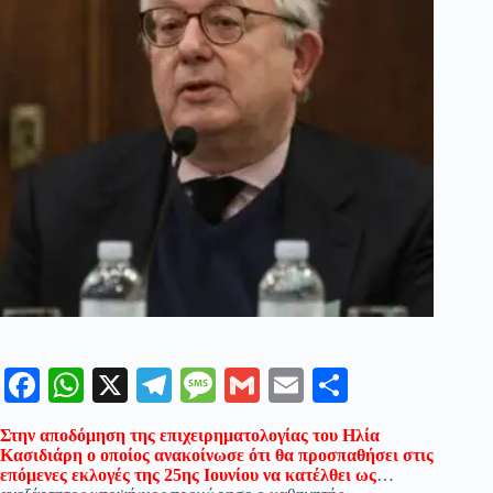
Fa
W
X
Te
M
G
E
Μ
ce
ha
le
es
m
m
οι
Στην αποδόμηση της επιχειρηματολογίας του Ηλία
bo
ts
gr
sa
ail
ail
ρ
Κασιδιάρη ο οποίος ανακοίνωσε ότι θα προσπαθήσει στις
επόμενες εκλογές της 25ης Ιουνίου να κατέλθει ως
…
ok
A
a
ge
α