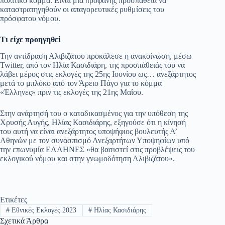
πολιτικό κόμμα. Είναι μια προφανής προσπάθεια να
καταστρατηγηθούν οι απαγορευτικές ρυθμίσεις του
πρόσφατου νόμου.
Τι είχε προηγηθεί
Την αντίδραση Αλιβιζάτου προκάλεσε η ανακοίνωση, μέσω
Twitter, από τον Ηλία Κασιδιάρη, της προσπάθειάς του να
λάβει μέρος στις εκλογές της 25ης Ιουνίου ως… ανεξάρτητος
μετά το μπλόκο από τον Άρειο Πάγο για το κόμμα
«Έλληνες» πριν τις εκλογές της 21ης Μαΐου.
Στην ανάρτησή του ο καταδικασμένος για την υπόθεση της
Χρυσής Αυγής, Ηλίας Κασιδιάρης, εξηγούσε ότι η κίνησή
του αυτή να είναι ανεξάρτητος υποψήφιος βουλευτής Α’
Αθηνών με τον συνασπισμό Ανεξαρτήτων Υποψηφίων υπό
την επωνυμία ΕΛΛΗΝΕΣ «θα βασιστεί στις προβλέψεις του
εκλογικού νόμου και στην γνωμοδότηση Αλιβιζάτου».
Ετικέτες
#
Εθνικές Εκλογές 2023
#
Ηλίας Κασιδιάρης
Σχετικά Άρθρα