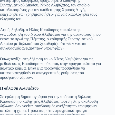
ανεξάρτητος υποψήφιος προχώρησε ο καθηγητής
Συνταγματικού Δικαίου, Νίκος Αλιβιζάτος, τον οποίο ο
pp
m
στ
καταδικασμένος για την υπόθεση της Χρυσής Αυγής
εί
επιχείρησε να «χρησιμοποιήσει» για να δικαιολογήσει τους
ελιγμούς του.
τε
Αφού, δηλαδή, ο Ηλίας Κασιδιάρης επικαλέστηκε
γνωμοδότηση του Νίκου Αλιβιζάτου για την ανακοίνωση που
έκανε το πρωί της Πέμπτης, ο καθηγητής Συνταγματικού
Δικαίου με δήλωσή του ξεκαθαρίζει ότι «δεν νοείται
συνδυασμός ανεξάρτητων υποψηφίων».
Όπως τονίζει στη δήλωσή του ο Νίκος Αλιβιζάτος για τις
μεθοδεύσεις Κασιδιάρη «πρόκειται, στην πραγματικότητα για
πολιτικό κόμμα. Είναι μια προφανής προσπάθεια να
καταστρατηγηθούν οι απαγορευτικές ρυθμίσεις του
πρόσφατου νόμου».
Η δήλωση Αλιβιζάτου
Σε ερώτηση δημοσιογράφου για την πρόσφατη δήλωση
Κασιδιάρη, ο καθηγητής Αλιβιζάτος προέβη στην ακόλουθη
δήλωση: Δεν νοείται συνδυασμός ανεξάρτητων υποψηφίων
σε όλη τη χώρα. Πρόκειται, στην πραγματικότητα για