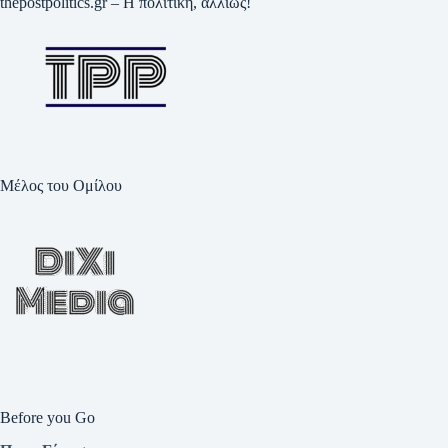
thepostpolitics.gr – Η πολιτική, αλλιώς!
Μέλος του Ομίλου
Before you Go