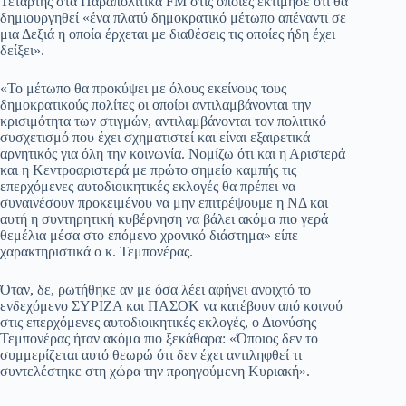
Τετάρτης στα Παραπολιτικά FM στις οποίες εκτίμησε ότι θα
δημιουργηθεί «ένα πλατύ δημοκρατικό μέτωπο απέναντι σε
pp
m
στ
μια Δεξιά η οποία έρχεται με διαθέσεις τις οποίες ήδη έχει
εί
δείξει».
τε
«Το μέτωπο θα προκύψει με όλους εκείνους τους
δημοκρατικούς πολίτες οι οποίοι αντιλαμβάνονται την
κρισιμότητα των στιγμών, αντιλαμβάνονται τον πολιτικό
συσχετισμό που έχει σχηματιστεί και είναι εξαιρετικά
αρνητικός για όλη την κοινωνία. Νομίζω ότι και η Αριστερά
και η Κεντροαριστερά με πρώτο σημείο καμπής τις
επερχόμενες αυτοδιοικητικές εκλογές θα πρέπει να
συναινέσουν προκειμένου να μην επιτρέψουμε η ΝΔ και
αυτή η συντηρητική κυβέρνηση να βάλει ακόμα πιο γερά
θεμέλια μέσα στο επόμενο χρονικό διάστημα» είπε
χαρακτηριστικά ο κ. Τεμπονέρας.
Όταν, δε, ρωτήθηκε αν με όσα λέει αφήνει ανοιχτό το
ενδεχόμενο ΣΥΡΙΖΑ και ΠΑΣΟΚ να κατέβουν από κοινού
στις επερχόμενες αυτοδιοικητικές εκλογές, ο Διονύσης
Τεμπονέρας ήταν ακόμα πιο ξεκάθαρα: «Όποιος δεν το
συμμερίζεται αυτό θεωρώ ότι δεν έχει αντιληφθεί τι
συντελέστηκε στη χώρα την προηγούμενη Κυριακή».