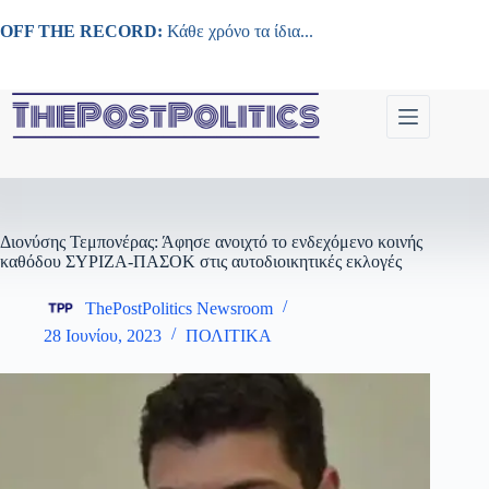
Μετάβαση
στο
OFF THE RECORD:
Κάθε χρόνο τα ίδια...
περιεχόμενο
Διονύσης Τεμπονέρας: Άφησε ανοιχτό το ενδεχόμενο κοινής
καθόδου ΣΥΡΙΖΑ-ΠΑΣΟΚ στις αυτοδιοικητικές εκλογές
ThePostPolitics Newsroom
28 Ιουνίου, 2023
ΠΟΛΙΤΙΚΑ