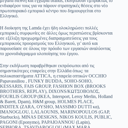
μεγάλα διεθνή και εγχώρια brands, εκδήλωσαν εμπράκτως το
ενδιαφέρον τους για να πάρουν στρατηγικές θέσεις στο νέο
pp
m
στ
πρωτοποριακό εμπορικό κέντρο που δημιουργείται στο
εί
Ελληνικό.
τε
Η διοίκηση της Lamda έχει ήδη ολοκληρώσει πολλές
εμπορικές συμφωνίες σε άλλες όμως περιπτώσεις βρίσκονται
σε εξέλιξη προχωρημένες διαπραγματεύσεις για τους
εμπορικούς προορισμούς του Ελληνικού, γι’ αυτό και
παρουσίασε σε όλους την πρόοδο των εργασιών αναλύοντας
το χρονοδιάγραμμα υλοποίησης του έργου.
Στην εκδήλωση παραβρέθηκαν εκπρόσωποι από τις
σημαντικότερες εταιρείες στην Ελλάδα όπως: τα
πολυκαταστήματα ATTICA, η εταιρεία οπτικών OCCHIO
Papavassiliou , FUNKY BUDDA, SOHO-SOHO,
KESSARIS, FAIS GROUP, FASHION BOX (BROOKS
BROTHERS, REPLAY), DIXONS/ΚΩΤΣΟΒΟΛΟΣ,
FOURLIS GROUP (IKEA, Intersport, Leroy Merlin, Holland
& Barett, Dpam), H&M group, HOLMES PLACE,
INDITEX (ZARA, OYSHO, MASSIMO DUTTΙ κα),
IMANOGLOU, LALAOUNIS, ΜΑRINOPOULOS (GAP,
Starbucks), MINAS DESIGNS, NIKOS KOULIS, PUBLIC,
PAGONI (Eponymo), PAPAIOANNOU (Lapin),
SEPHORA, TSAVDAROGLOU (MAX MARA,