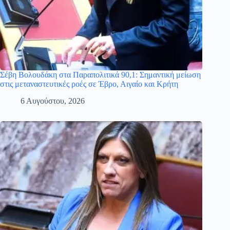
Σέβη Βολουδάκη στα Παραπολιτικά 90,1: Σημαντική μείωση
στις μεταναστευτικές ροές σε Έβρο, Αιγαίο και Κρήτη
6 Αυγούστου, 2026