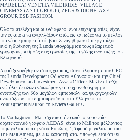
MARELLA) VENETIA VILDIRIDIS, VILLAGE
CINEMAS (ANT1 GROUP), ZEUS & DIONE, AXF
GROUP, BSB FASHION.
Όλα τα στελέχη και οι ενδιαφερόμενοι επιχειρηματίες, είχαν
την ευκαιρία να ανταλλάξουν απόψεις και ιδέες για το μέλλον
του νέου εμπορικού κόμβου, ξεναγήθηκαν στο εργοτάξιο
ενώ η διοίκηση της Lamda υπογράμμισε τους εξαιρετικά
γρήγορους ρυθμούς στις εργασίες της μεγάλης ανάπτυξης του
Ελληνικού.
Αφού ξεναγήθηκαν στους χώρους, συνομίλησαν με τον CEO
της Lamda Development Οδυσσέα Αθανασίου και την Chief
Development and Investment Assets Officer, Μελίνα Παΐζη
ενώ όλοι έδειξαν ενδιαφέρον για το χρονοδιάγραμμα
ανάπτυξης των δύο μεγάλων εμπορικών και ψυχαγωγικών
αναπτύξεων που δημιουργούνται στο Ελληνικό, το
Vouliagmenis Mall και τη Riviera Galleria.
Το Vouliagmenis Mall σχεδιασμένο από το κορυφαίο
αρχιτεκτονικό γραφείο AEDAS, είναι το Mall του μέλλοντος,
το μεγαλύτερο στη νότια Ευρώπη, 1,5 φορά μεγαλύτερο του
The Mall Athens, με 280 καταστήματα. Υπολογίζεται ότι θα
υποδεχτεί 17 εκατομμύρια επισκέπτες το χρόνο. Οι κύριες