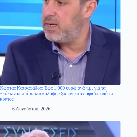
Κώστας Κατσαφάδος: Έως 1.000 ευρώ ανά τ.μ. για τα
«κόκκινα» σπίτια και κάλυψη εξόδων κατεδάφισης από το
κράτος
6 Αυγούστου, 2026