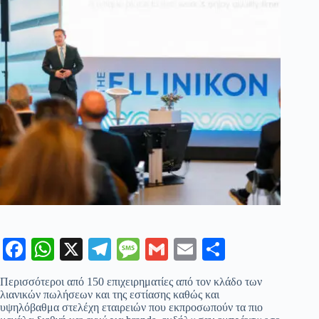
Fa
W
X
Te
M
G
E
Μ
ce
ha
le
es
m
m
οι
Περισσότεροι από 150 επιχειρηματίες από τον κλάδο των
bo
ts
gr
sa
ail
ail
ρ
λιανικών πωλήσεων και της εστίασης καθώς και
υψηλόβαθμα στελέχη εταιρειών που εκπροσωπούν τα πιο
ok
A
a
ge
α